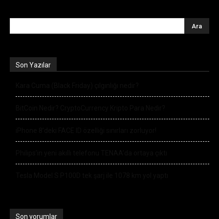
Son Yazılar
Kara Cuma (Black Friday) çılgınlığı nedir?
BitCoin Nedir? CryptoCurrency Kripto Para Nedir?
iPhone 8’deki FACE ID özelliği sınırları zorluyor!
Philips’in yeni akıllı telefonu TENAA’da ortaya çıktı
Tesla Model S P100D tek şarj ile 1078 km yol yaptı
Son yorumlar