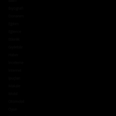
Bilim
Biyografi
Donanım
Eğitim
Eğlence
Etkinlik
Giyilebilir
Haber
İnceleme
İnternet
İpuçları
Makale
Mobil
Otomobil
Oyun