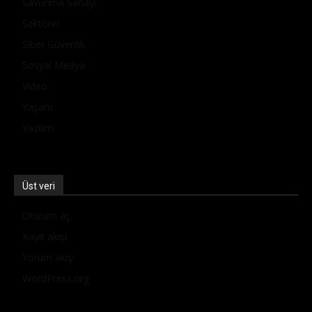
Savunma Sanayi
Sektörel
Siber Güvenlik
Sosyal Medya
Video
Yaşam
Yazılım
Üst veri
Oturum aç
Kayıt akışı
Yorum akışı
WordPress.org