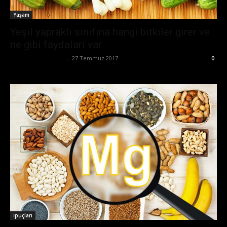
Yaşam
Yeşil yapraklı sınıfına hangi bitkiler girer ve
ne gibi faydaları var
Büşra Maraş Bulut
-
27 Temmuz 2017
0
İpuçları