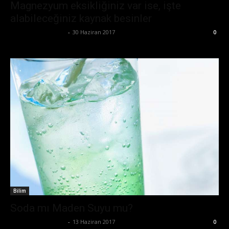
Magnezyum eksikliğiniz var ise, işte
alabileceğiniz kaynak besinler
Büşra Maraş Bulut
-
30 Haziran 2017
0
Bilim
Soda mı Maden Suyu mu?
Büşra Maraş Bulut
-
13 Haziran 2017
0