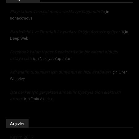
Playstation 4’e nasıl mouse ve klavye bağlanılır?
için
nohackmove
Battlefield 1 ve Titanfall 2 oyunları Origin Access’e geliyor!
için
Deep Web
Facebook Yalan Haber Dedektörü’nün bir eklenti olduğu
ortaya çıktı
için
Nakliyat Yapanlar
Adrenalin tutkunları için dünyanın en hızlı arabaları
için
Oren
Wheeley
İşte herkes için gerçekten alınabilir fiyatıyla Sion elektrikli
araba!
için
Emin Akustik
Arşivler
Kasım 2017