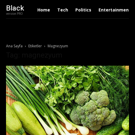
Black
Home
Tech
Politics
Entertainment
version PRO
Ana Sayfa
Etiketler
Magnezyum
Tag: magnezyum