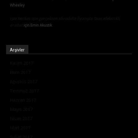
Wheeley
İşte herkes için gerçekten alınabilir fiyatıyla Sion elektrikli
araba!
için
Emin Akustik
Arşivler
Kasım 2017
Ekim 2017
Ağustos 2017
Temmuz 2017
Haziran 2017
Mayıs 2017
Nisan 2017
Mart 2017
Şubat 2017