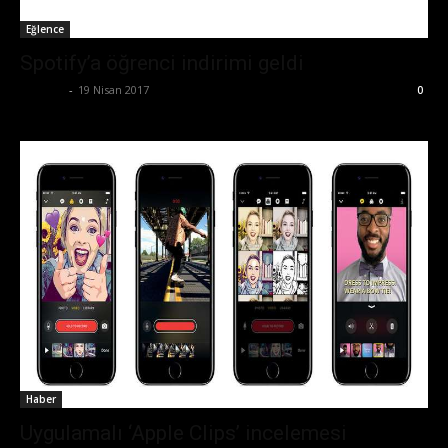
Eğlence
Spotify’a öğrenci indirimi geldi
Ali İlter
-
19 Nisan 2017
0
Haber
Uygulamalı ‘Apple Clips’ incelemesi