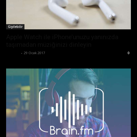
Giyilebilir
Apple Watch ile iPhone’unuzu yanınızda
taşımadan müziğinizi dinleyin
Ali İlter
-
29 Ocak 2017
0