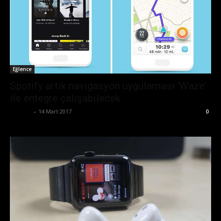
Eğlence
Spotify artık navigasyon uygulaması ‘Waze’
ile entegre çalışabilecek
Ali İlter
-
14 Mart 2017
0