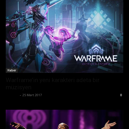
Haber
Warframe’in yeni karakteri adeta bir
müzisyen
Ali İlter
-
25 Mart 2017
0