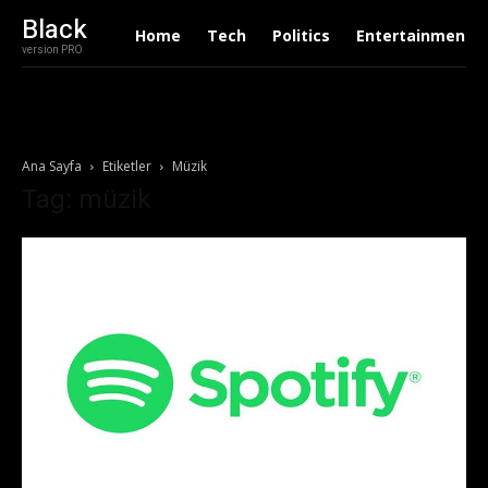
Black
Home
Tech
Politics
Entertainment
version PRO
Ana Sayfa
Etiketler
Müzik
Tag: müzik