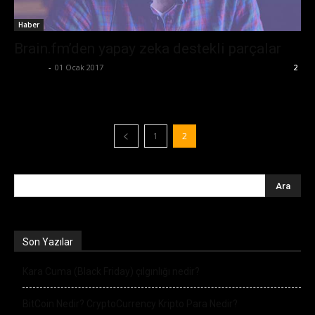
Haber
Brain.fm’den yapay zeka destekli parçalar
Ali İlter
-
01 Ocak 2017
2
1
2
Son Yazılar
Kara Cuma (Black Friday) çılgınlığı nedir?
BitCoin Nedir? CryptoCurrency Kripto Para Nedir?