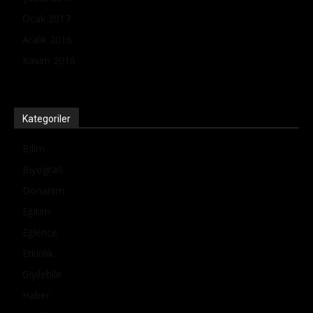
Ocak 2017
Aralık 2016
Kasım 2016
Kategoriler
Bilim
Biyografi
Donanım
Eğitim
Eğlence
Etkinlik
Giyilebilir
Haber