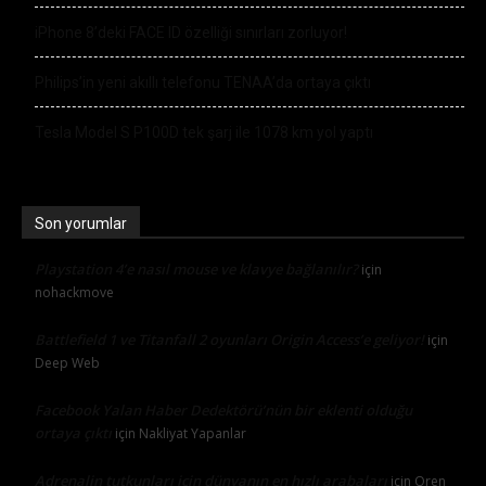
iPhone 8’deki FACE ID özelliği sınırları zorluyor!
Philips’in yeni akıllı telefonu TENAA’da ortaya çıktı
Tesla Model S P100D tek şarj ile 1078 km yol yaptı
Son yorumlar
Playstation 4’e nasıl mouse ve klavye bağlanılır?
için
nohackmove
Battlefield 1 ve Titanfall 2 oyunları Origin Access’e geliyor!
için
Deep Web
Facebook Yalan Haber Dedektörü’nün bir eklenti olduğu
ortaya çıktı
için
Nakliyat Yapanlar
Adrenalin tutkunları için dünyanın en hızlı arabaları
için
Oren