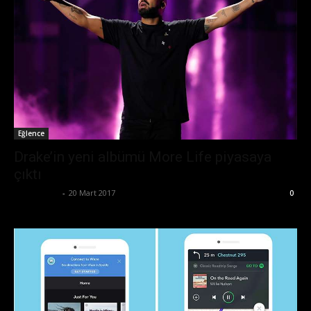
Eğlence
Drake’in yeni albümü More Life piyasaya
çıktı
Zafer Emin
-
20 Mart 2017
0