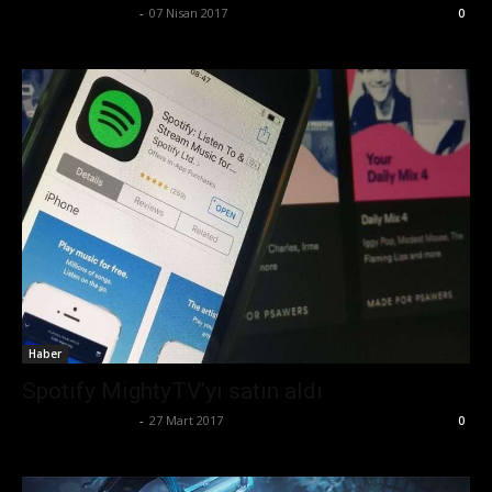
Ertuğrul Gültekin
-
07 Nisan 2017
0
Haber
Spotify MightyTV’yi satın aldı
Ertuğrul Gültekin
-
27 Mart 2017
0