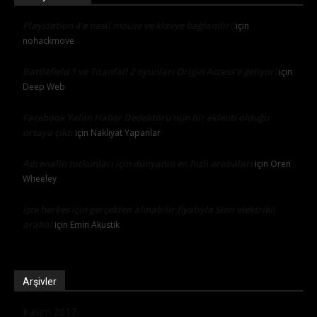
Playstation 4’e nasıl mouse ve klavye bağlanılır?
için
nohackmove
Battlefield 1 ve Titanfall 2 oyunları Origin Access’e geliyor!
için
Deep Web
Facebook Yalan Haber Dedektörü’nün bir eklenti olduğu
ortaya çıktı
için
Nakliyat Yapanlar
Adrenalin tutkunları için dünyanın en hızlı arabaları
için
Oren
Wheeley
İşte herkes için gerçekten alınabilir fiyatıyla Sion elektrikli
araba!
için
Emin Akustik
Arşivler
Kasım 2017