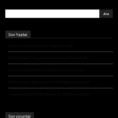
Son Yazılar
Kara Cuma (Black Friday) çılgınlığı nedir?
BitCoin Nedir? CryptoCurrency Kripto Para Nedir?
iPhone 8’deki FACE ID özelliği sınırları zorluyor!
Philips’in yeni akıllı telefonu TENAA’da ortaya çıktı
Tesla Model S P100D tek şarj ile 1078 km yol yaptı
Son yorumlar