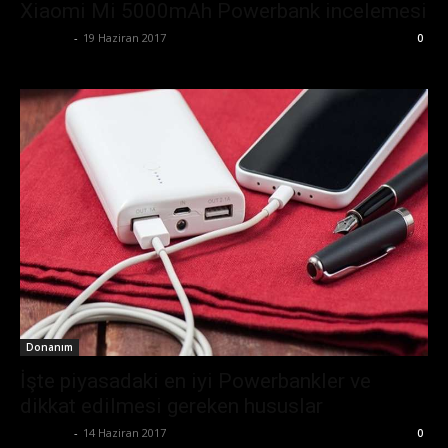
Xiaomi Mi 5000mAh Powerbank incelemesi
Eda Sarı
-
19 Haziran 2017
0
Donanım
İşte piyasadaki en iyi Powerbankler ve
dikkat edilmesi gereken hususlar
Eda Sarı
-
14 Haziran 2017
0