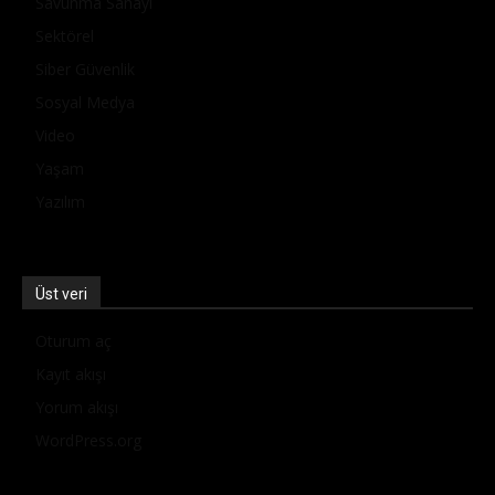
Savunma Sanayi
Sektörel
Siber Güvenlik
Sosyal Medya
Video
Yaşam
Yazılım
Üst veri
Oturum aç
Kayıt akışı
Yorum akışı
WordPress.org