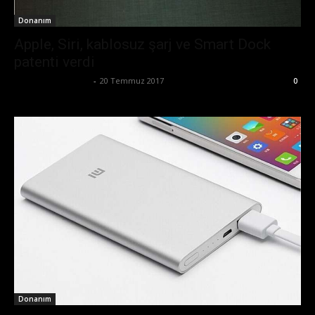
Donanım
Apple, Siri, kablosuz şarj ve Smart Dock
patenti verdi
Büşra Maraş Bulut
-
20 Temmuz 2017
0
Donanım