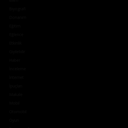
Bilim
Biyografi
Donanım
Eğitim
Eğlence
Etkinlik
Giyilebilir
Haber
İnceleme
İnternet
İpuçları
Makale
Mobil
Otomobil
Oyun