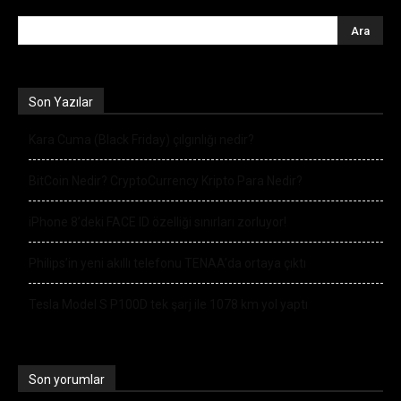
Son Yazılar
Kara Cuma (Black Friday) çılgınlığı nedir?
BitCoin Nedir? CryptoCurrency Kripto Para Nedir?
iPhone 8’deki FACE ID özelliği sınırları zorluyor!
Philips’in yeni akıllı telefonu TENAA’da ortaya çıktı
Tesla Model S P100D tek şarj ile 1078 km yol yaptı
Son yorumlar