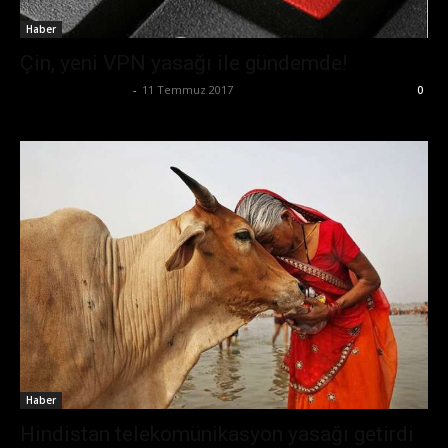
Haber
Çin, yeni VPN yasağı ile gündemde!
Büşra Maraş Bulut
-
11 Temmuz 2017
0
Haber
Hindistan telekomünikasyon yasağı getirdi