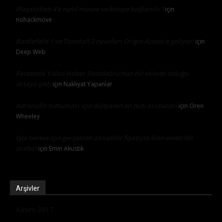
Playstation 4’e nasıl mouse ve klavye bağlanılır?
için
nohackmove
Battlefield 1 ve Titanfall 2 oyunları Origin Access’e geliyor!
için
Deep Web
Facebook Yalan Haber Dedektörü’nün bir eklenti olduğu
ortaya çıktı
için
Nakliyat Yapanlar
Adrenalin tutkunları için dünyanın en hızlı arabaları
için
Oren
Wheeley
İşte herkes için gerçekten alınabilir fiyatıyla Sion elektrikli
araba!
için
Emin Akustik
Arşivler
Kasım 2017