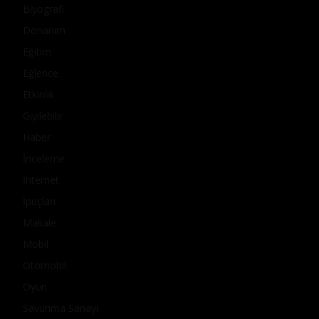
Biyografi
Donanım
Eğitim
Eğlence
Etkinlik
Giyilebilir
Haber
İnceleme
İnternet
İpuçları
Makale
Mobil
Otomobil
Oyun
Savunma Sanayi