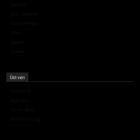
Sektörel
Siber Güvenlik
Sosyal Medya
Video
Yaşam
Yazılım
Üst veri
Oturum aç
Kayıt akışı
Yorum akışı
WordPress.org