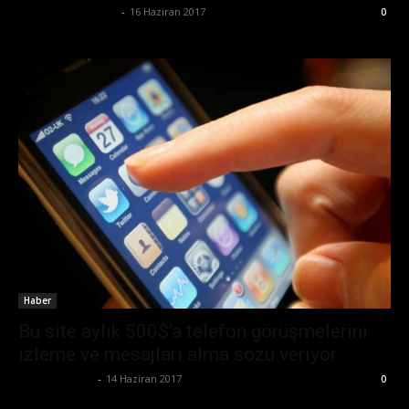
Büşra Maraş Bulut
-
16 Haziran 2017
0
Haber
Bu site aylık 500$’a telefon görüşmelerini
izleme ve mesajları alma sözü veriyor
Emre Bayındır
-
14 Haziran 2017
0