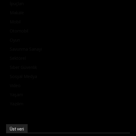
İpuçları
Makale
Mobil
Otomobil
Oyun
Savunma Sanayi
Sektörel
Siber Güvenlik
Sosyal Medya
Video
Yaşam
Yazılım
Üst veri