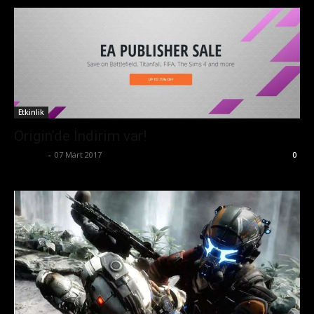
Etkinlik
Origin’de İndirim var!
Ali İlter
-
07 Mart 2017
0