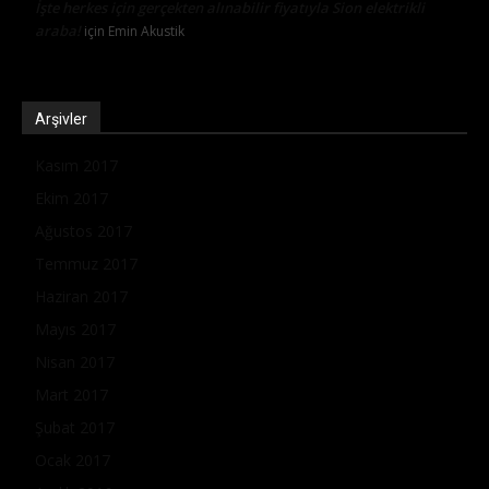
İşte herkes için gerçekten alınabilir fiyatıyla Sion elektrikli
araba!
için
Emin Akustik
Arşivler
Kasım 2017
Ekim 2017
Ağustos 2017
Temmuz 2017
Haziran 2017
Mayıs 2017
Nisan 2017
Mart 2017
Şubat 2017
Ocak 2017