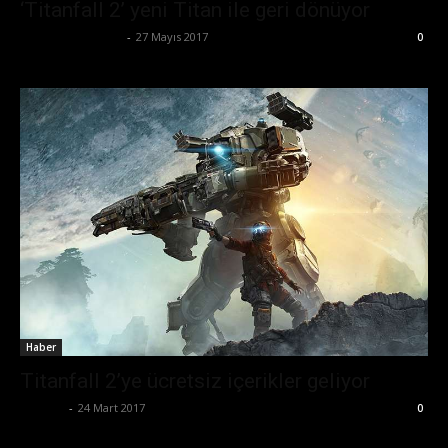
‘Titanfall 2’ yeni Titan ile geri dönüyor
Ertuğrul Gültekin
-
27 Mayıs 2017
0
Haber
Titanfall 2’ye ücretsiz içerikler geliyor
Ali İlter
-
24 Mart 2017
0