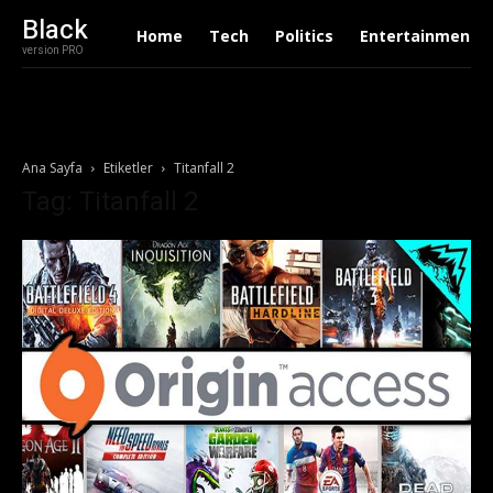
Black
Home
Tech
Politics
Entertainment
version PRO
Ana Sayfa
Etiketler
Titanfall 2
Tag: Titanfall 2