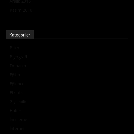
Aralık 2016
Kasım 2016
Kategoriler
Bilim
Biyografi
Donanım
Eğitim
Eğlence
Etkinlik
Giyilebilir
Haber
İnceleme
İnternet