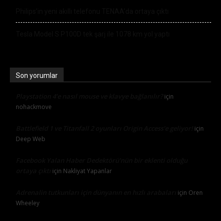
Philips’in yeni akıllı telefonu TENAA’da ortaya çıktı
Tesla Model S P100D tek şarj ile 1078 km yol yaptı
Son yorumlar
Playstation 4’e nasıl mouse ve klavye bağlanılır?
için
nohackmove
Battlefield 1 ve Titanfall 2 oyunları Origin Access’e geliyor!
için
Deep Web
Facebook Yalan Haber Dedektörü’nün bir eklenti olduğu
ortaya çıktı
için
Nakliyat Yapanlar
Adrenalin tutkunları için dünyanın en hızlı arabaları
için
Oren
Wheeley