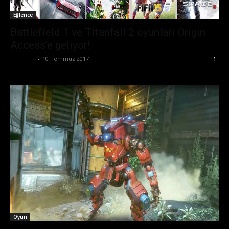
Eğlence
Battlefield 1 ve Titanfall 2 oyunları Origin
Access’e geliyor!
Eda Sarı
-
10 Temmuz 2017
1
Oyun