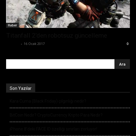
Haber
Titanfall 2’den robotsuz güncelleme
Ali İlter
-
16 Ocak 2017
0
Son Yazılar
Kara Cuma (Black Friday) çılgınlığı nedir?
BitCoin Nedir? CryptoCurrency Kripto Para Nedir?
iPhone 8’deki FACE ID özelliği sınırları zorluyor!