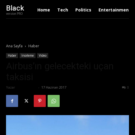
Black
Home
Tech
Politics
Entertainment
version PRO
Ana Sayfa
Haber
Haber
İnceleme
Video
Airbus’ın gelecekteki uçan
taksisi
Yazar
Tolga Ünal
-
17 Haziran 2017
698
0