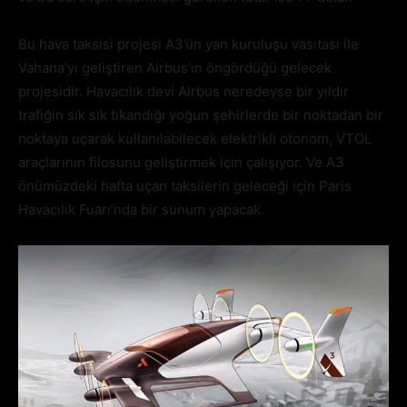
Bu hava taksisi projesi A3’ün yan kuruluşu vasıtası ile
Vahana’yı geliştiren Airbus’ın öngördüğü gelecek
projesidir. Havacılık devi Airbus neredeyse bir yıldır
trafiğin sık sık tıkandığı yoğun şehirlerde bir noktadan bir
noktaya uçarak kullanılabilecek elektrikli otonom, VTOL
araçlarının filosunu geliştirmek için çalışıyor. Ve A3
önümüzdeki hafta uçan taksilerin geleceği için Paris
Havacılık Fuarı’nda bir sunum yapacak.