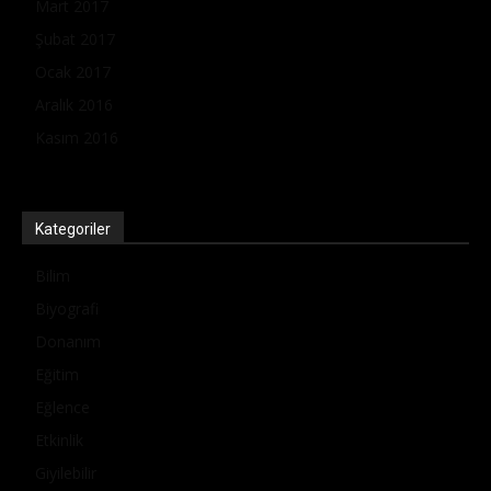
Mart 2017
Şubat 2017
Ocak 2017
Aralık 2016
Kasım 2016
Kategoriler
Bilim
Biyografi
Donanım
Eğitim
Eğlence
Etkinlik
Giyilebilir