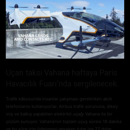
Uçan taksi Vahana haftaya Paris
Havacılık Fuarı’nda sergilenecek.
Trafik kâbusunda insanlar çalışması gerekirken akıllı
telefonlarını kullanıyorlar. Airbus trafik sorununa, dikey
iniş ve kalkış yapabilen elektrikli uçağı Vahana ile bir
çözüm sunuyor. Vahana’nın toplam uçuş süresi 18 dakika
ve bu süre için ödenmesi gereken tutar ise 77 dolar.