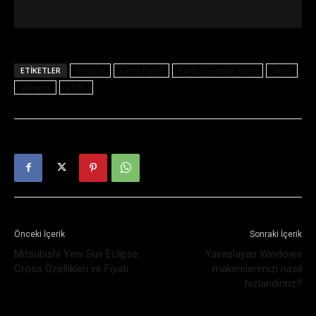
ETIKETLER
Google
Larry Page
Paris Havacılık Fuarı
Uber
Vahana
VTOL
Önceki İçerik
Sonraki İçerik
Mitsubishi Yeni Suv Eclipse
Yavaşlayan Windows
Cross Özellikleri ve Fiyatı
makinelerimizi nasıl
hızlandırırız?