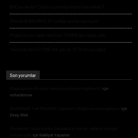
BitCoin Nedir? CryptoCurrency Kripto Para Nedir?
iPhone 8’deki FACE ID özelliği sınırları zorluyor!
Philips’in yeni akıllı telefonu TENAA’da ortaya çıktı
Tesla Model S P100D tek şarj ile 1078 km yol yaptı
Son yorumlar
Playstation 4’e nasıl mouse ve klavye bağlanılır?
için
nohackmove
Battlefield 1 ve Titanfall 2 oyunları Origin Access’e geliyor!
için
Deep Web
Facebook Yalan Haber Dedektörü’nün bir eklenti olduğu
ortaya çıktı
için
Nakliyat Yapanlar