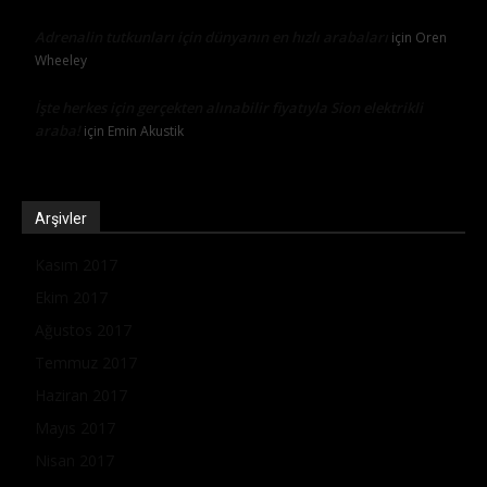
Adrenalin tutkunları için dünyanın en hızlı arabaları
için
Oren
Wheeley
İşte herkes için gerçekten alınabilir fiyatıyla Sion elektrikli
araba!
için
Emin Akustik
Arşivler
Kasım 2017
Ekim 2017
Ağustos 2017
Temmuz 2017
Haziran 2017
Mayıs 2017
Nisan 2017