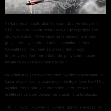
A3 tarafından oluşturulan konsept, Uber ve Google’ın
VTOL projelerinin kurucusu Larry Page’in projeleri ile
oldukça uyumlu. Pil ve yapay zeka teknolojilerindeki
gelişmeler sayesinde teknoloji uzmanları, kentsel
havacılıkta bir devrimin eşiğinde olduğumuzu
öngörüyorlar. Şehirlerin üstünde, gökyüzünde uçan
taksilerin geleceği gelmek üzeredir.
Elektrikli araç şarj şirketlerinden gayrimenkul firmalarına
kadar birçok kuruluş uçan araçlar ile ilgileniyor. Bu VTOL
uçakları teorik olarak muhtemelen yeterince ucuza
üretilecek ve Uber benzeri bir oluşum oluşturulacak.
Tabii ki havacılık güvenliği kuralları güncellenmezse, pil