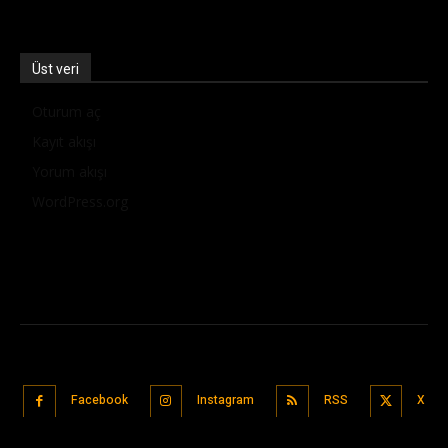
Üst veri
Oturum aç
Kayıt akışı
Yorum akışı
WordPress.org
Facebook
Instagram
RSS
X