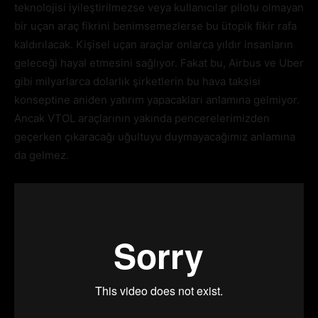
teknolojisi iyileştirilmezse veya kullanıcılar pilotu olmayan
bir uçan araç fikrini benimsemezlerse bu ütopik fikir rafa
kaldırılacak. Kişisel uçan araçlar onlarca yıldır insanların
geleceği hayal etmesini sağlıyor. Fakat bu, Airbus ve Uber
gibi milyarlarca dolarlık şirketlerin bu hava taksisi
konseptine aniden yatırım yapacakları anlamına gelmiyor.
Ancak VTOL araçlarının yakında pencerelerimizden
geçerken çıkaracağı uğultuyu duymayacağımız anlamına
da gelmez.