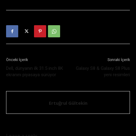
Önceki İçerik
Sonraki İçerik
Dell, dünyanın ilk 31.5 inch 8K
Galaxy S8 & Galaxy S8 Plus
ekranını piyasaya sürüyor
yeni resimleri
Ertuğrul Gültekin
Leave a reply