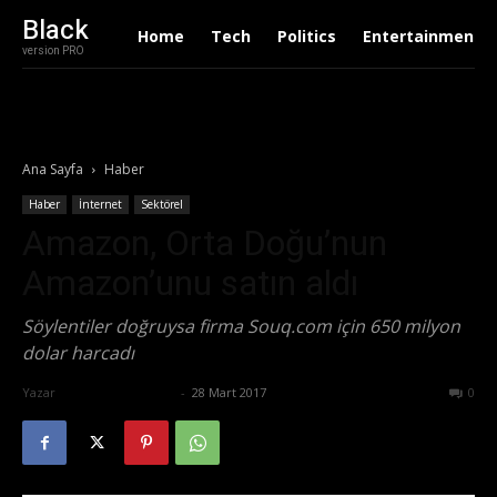
Black
Home
Tech
Politics
Entertainment
version PRO
Ana Sayfa
Haber
Haber
İnternet
Sektörel
Amazon, Orta Doğu’nun
Amazon’unu satın aldı
Söylentiler doğruysa firma Souq.com için 650 milyon
dolar harcadı
Yazar
Ertuğrul Gültekin
-
28 Mart 2017
536
0