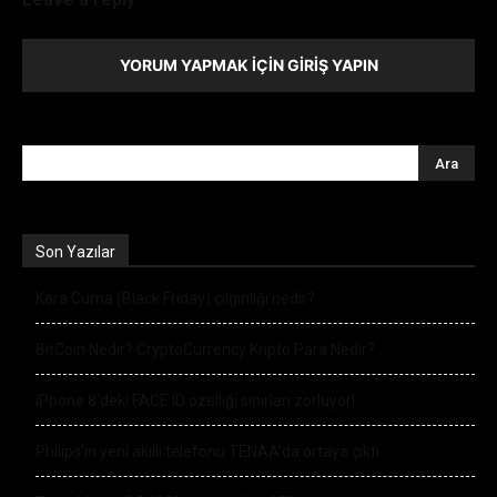
YORUM YAPMAK İÇIN GIRIŞ YAPIN
Son Yazılar
Kara Cuma (Black Friday) çılgınlığı nedir?
BitCoin Nedir? CryptoCurrency Kripto Para Nedir?
iPhone 8’deki FACE ID özelliği sınırları zorluyor!
Philips’in yeni akıllı telefonu TENAA’da ortaya çıktı