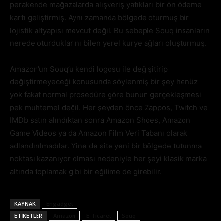
perakende mağazalarda alışveriş yatıkları bir ön ödeme
kartı geliştirmiş. Aynı zamanda bölgede oturmuş bir
lojistik altyapısı mevcut değil. Bu sebeple Souq insanların
nerede oturduklarını bilen yerel kurye ağları oluşturmuş.
Amazon’un Souq’u kendi logosu ile değişitirip
değiştirmeyeceği konusunda söylenmiş bir şey henüz
yok fakat normal prosedüre göre bunun gerçekleşmesi
pek muhtemel değil. Her şeyden önce Zappos, Twitch ve
IMDb satın alındıktan sonra Amazon Shoes, Amazon
Game Videos ya da Amazon Film Veri Tabanı olarak
adlandırılmadılar. Yine de site yeni bir bölgede tutunma
noktası kazanıyor olması nedeniyle her şeyi klasik marka
altında toplamak gibi bir eğilime de girebilir.
KAYNAK
Engadget
ETIKETLER
Amazon
E-Ticaret
Souq