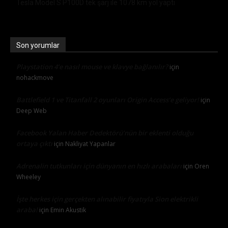
Tesla Model S P100D tek şarj ile 1078 km yol yaptı
Son yorumlar
Playstation 4’e nasıl mouse ve klavye bağlanılır?
için
nohackmove
Battlefield 1 ve Titanfall 2 oyunları Origin Access’e geliyor!
için
Deep Web
Facebook Yalan Haber Dedektörü’nün bir eklenti olduğu
ortaya çıktı
için
Nakliyat Yapanlar
Adrenalin tutkunları için dünyanın en hızlı arabaları
için
Oren
Wheeley
İşte herkes için gerçekten alınabilir fiyatıyla Sion elektrikli
araba!
için
Emin Akustik