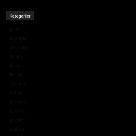
Kategoriler
Bilim
Biyografi
Donanım
Eğitim
Eğlence
Etkinlik
Giyilebilir
Haber
İnceleme
İnternet
İpuçları
Makale