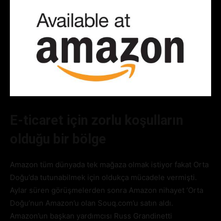
E-ticaret için zorlu koşulların
olduğu bir bölge
Amazon tüm dünyada tek mağaza olmak istiyor fakat Orta
Doğu’da tutunabilmek için oldukça mücadele vermişti.
Aylar süren görüşmelerden sonra Amazon nihayet ‘Orta
Doğu’nun Amazon’u olan Souq.com’u satın aldı.
Amazon’un başkan yardımcısı Russ Grandinetti