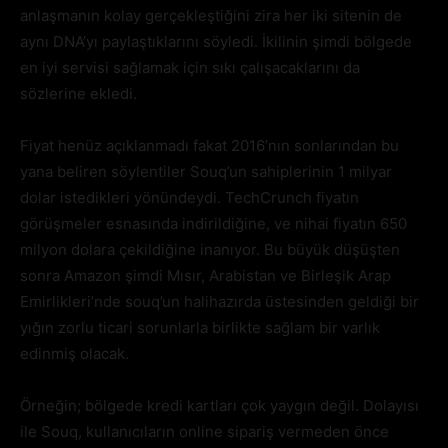
anlaşmanın kolay gerçekleştiğini zira her iki sitenin de
aynı DNA’yı paylaştıklarını söyledi. İkilinin şimdi bölgede
en iyi servisi sağlamak için sıkı çalışacaklarını da
sözlerine ekledi.
Fiyat henüz açıklanmadı fakat 2016’nın sonlarından bu
yana beliren söylentiler Souq’un sahiplerinin 1 milyar
dolar istedikleri yönündeydi. TechCrunch fiyatın
görüşmeler esnasında indirildiğine, ve nihai fiyatın 650
milyon dolara çekildiğine inanıyor. Bu büyük düşüşten
sonra Amazon şimdi Mısır, Arabistan ve Birleşik Arap
Emirlikleri’nde souq’un halihazırda üstesinden geldiği bir
yığın zorlu ticari sorunlarla birlikte sağlam bir varlık
edinmiş olacak.
Örneğin; bölgede kredi kartları çok yaygın değil. Dolayısı
ile Souq, kullanıcıların online sipariş vermeden önce