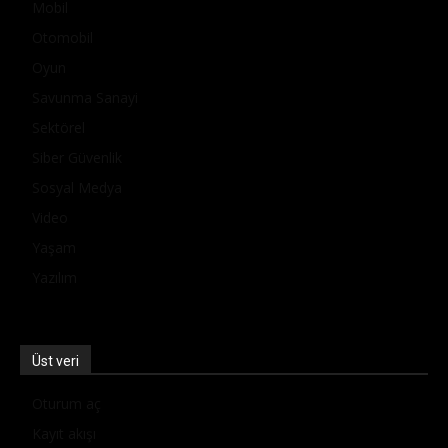
Mobil
Otomobil
Oyun
Savunma Sanayi
Sektörel
Siber Güvenlik
Sosyal Medya
Video
Yaşam
Yazılım
Üst veri
Oturum aç
Kayıt akışı