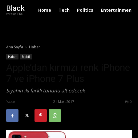
Black
Home
Tech
Politics
Entertainment
version PRO
Ana Sayfa
Haber
Haber
Mobil
Apple’dan kırmızı renk iPhone
7 ve iPhone 7 Plus
Siyahın iki farklı tonunu alt edecek
Yazar
Ertuğrul Gültekin
-
21 Mart 2017
632
0