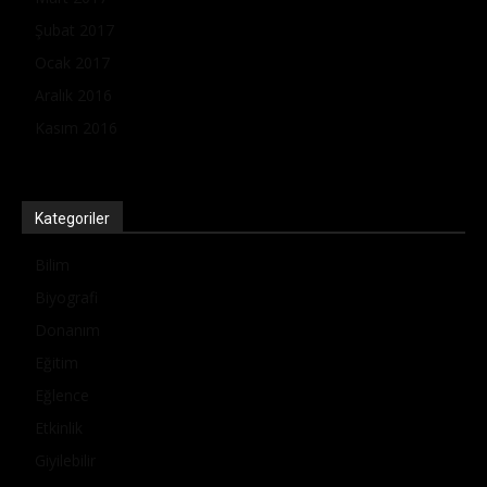
Şubat 2017
Ocak 2017
Aralık 2016
Kasım 2016
Kategoriler
Bilim
Biyografi
Donanım
Eğitim
Eğlence
Etkinlik
Giyilebilir