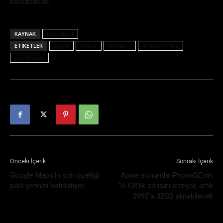
satılacaklar.
KAYNAK
Engadget
ETIKETLER
Apple
Haber
iPhone 7
iPhone 7 Plus
red iPhone
Önceki İçerik
Sonraki İçerik
Google Maps’in son özelliği
Apple sonunda iPhoneSE’nin
park yerinizi hatırlatıyor
16 GB’lık serisini bitiriyor, artık
399$’a 32GB alınabilecek