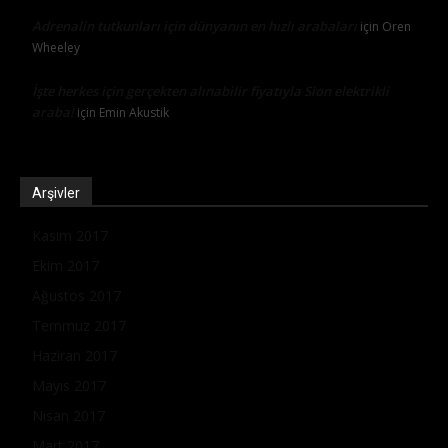
Adrenalin tutkunları için dünyanın en hızlı arabaları
için
Oren
Wheeley
İşte herkes için gerçekten alınabilir fiyatıyla Sion elektrikli
araba!
için
Emin Akustik
Arşivler
Kasım 2017
Ekim 2017
Ağustos 2017
Temmuz 2017
Haziran 2017
Mayıs 2017
Nisan 2017
Mart 2017