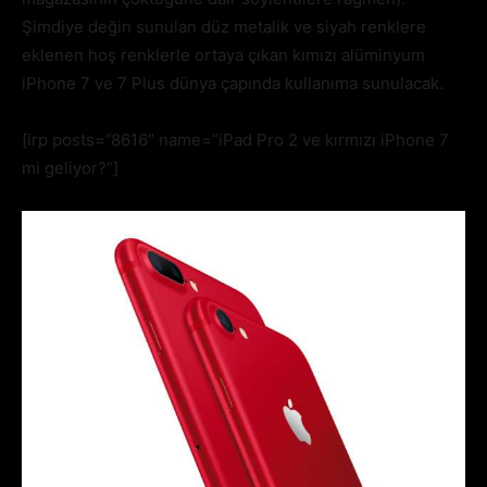
Şimdiye değin sunulan düz metalik ve siyah renklere
eklenen hoş renklerle ortaya çıkan kımızı alüminyum
iPhone 7 ve 7 Plus dünya çapında kullanıma sunulacak.
[irp posts=”8616″ name=”iPad Pro 2 ve kırmızı iPhone 7
mi geliyor?”]