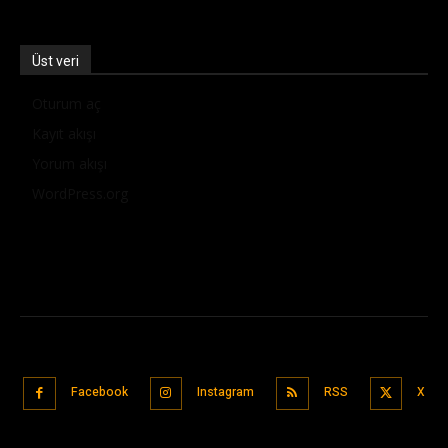
Üst veri
Oturum aç
Kayıt akışı
Yorum akışı
WordPress.org
Facebook
Instagram
RSS
X