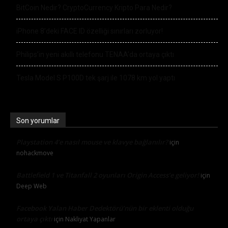
BitCoin Nedir? CryptoCurrency Kripto Para Nedir?
iPhone 8’deki FACE ID özelliği sınırları zorluyor!
Philips’in yeni akıllı telefonu TENAA’da ortaya çıktı
Tesla Model S P100D tek şarj ile 1078 km yol yaptı
Son yorumlar
Playstation 4’e nasıl mouse ve klavye bağlanılır?
için
nohackmove
Battlefield 1 ve Titanfall 2 oyunları Origin Access’e geliyor!
için
Deep Web
Facebook Yalan Haber Dedektörü’nün bir eklenti olduğu
ortaya çıktı
için
Nakliyat Yapanlar