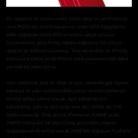
Bu, Apple’ın ilk kırmızı renkli cihazı değil (o şeref kırmızı
renk iPod’a ait) zira firma son on yıldır AIDS bağışlarına
katkı sağlamak üzere RED ürününü satışa sunuyor.
Söylenenlere göre firma, toplam bağışlara 130 milyon
dolarlık bir katkıda bulunmuş. Yine de kırmızı bir iPhone,
kablosuz kulaklık ya da iPhone batarya kutusundan daha
yerinde bir katkı olmuş.
Yeni telefonlar yeni bir iPad ve aynı zamanda gök mavisi,
kamelya ve çakıl renklerindeki silikon telefon kılıflarıyla
birlikte satışa çıkmış olacak. Aynı zamanda boz
kahverengi, safir ve dut rengi yeni deri kılıflar da 35$
fiyatla satılacak. Özel sürüm iPhone’lar (128GB ya da
256GB hafıza ile) 24 Mart Cuma gününden itibaren
mağazalarda ve online olarak 749$’dan başlayan fiyatlarla