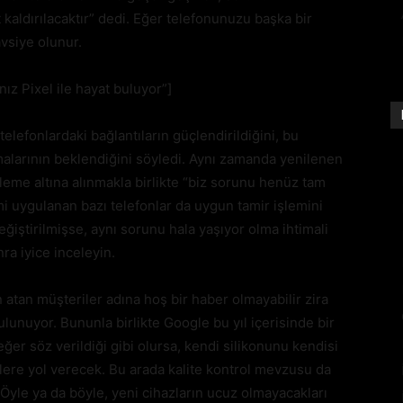
 kaldırılacaktır” dedi. Eğer telefonunuzu başka bir
vsiye olunur.
ız Pixel ile hayat buluyor”]
elefonlardaki bağlantıların güçlendirildiğini, bu
alarının beklendiğini söyledi. Aynı zamanda yenilenen
eleme altına alınmakla birlikte “biz sorunu henüz tam
i uygulanan bazı telefonlar da uygun tamir işlemini
ğiştirilmişse, aynı sorunu hala yaşıyor olma ihtimali
ra iyice inceleyin.
 atan müşteriler adına hoş bir haber olmayabilir zira
bulunuyor. Bununla birlikte Google bu yıl içerisinde bir
eğer söz verildiği gibi olursa, kendi silikonunu kendisi
ere yol verecek. Bu arada kalite kontrol mevzusu da
yle ya da böyle, yeni cihazların ucuz olmayacakları