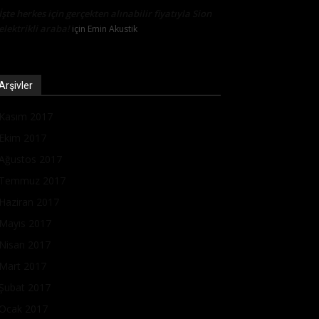
İşte herkes için gerçekten alınabilir fiyatıyla Sion
elektrikli araba!
için
Emin Akustik
Arşivler
Kasım 2017
Ekim 2017
Ağustos 2017
Temmuz 2017
Haziran 2017
Mayıs 2017
Nisan 2017
Mart 2017
Şubat 2017
Ocak 2017