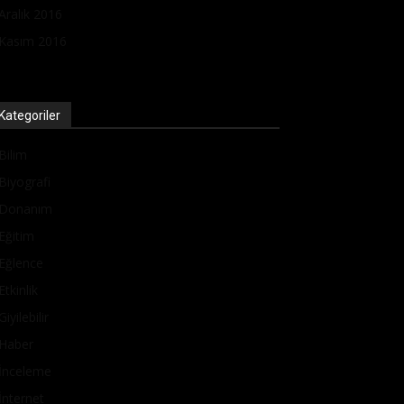
Aralık 2016
Kasım 2016
Kategoriler
Bilim
Biyografi
Donanım
Eğitim
Eğlence
Etkinlik
Giyilebilir
Haber
İnceleme
İnternet