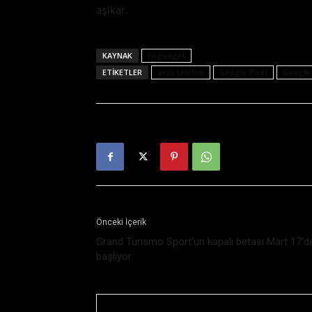
aşikar.
KAYNAK
Engadget
ETIKETLER
akıllı telefon
Google Pixel
Google 
Önceki İçerik
Grand Turismo Sport’un kapalı betası Mart 17’d
başlıyor