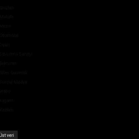
İpuçları
Makale
Mobil
Otomobil
Oyun
Savunma Sanayi
Sektörel
Siber Güvenlik
Sosyal Medya
Video
Yaşam
Yazılım
Üst veri