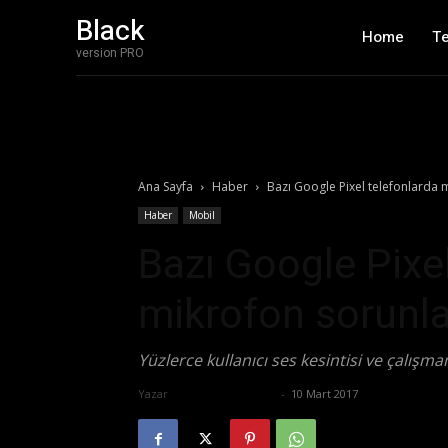
Black
Home
T
version PRO
Ana Sayfa
Haber
Bazı Google Pixel telefonlarda 
Haber
Mobil
Bazı Google Pixe
mikrofon sorunla
Yüzlerce kullanıcı ses kesintisi ve çalış
Yazar
Ertuğrul Gültekin
-
10 Mart 2017