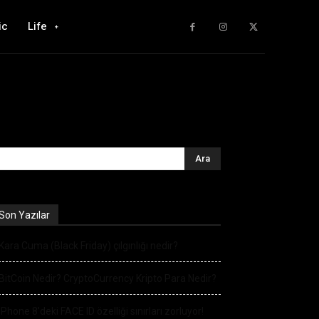
ic
Life
Son Yazılar
Kara Cuma (Black Friday) çılgınlığı nedir?
BitCoin Nedir? CryptoCurrency Kripto Para Nedir?
iPhone 8’deki FACE ID özelliği sınırları zorluyor!