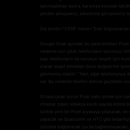
tanımladıktan sonra, kartınıza konulan tahdit
yerden almışsanız, satıcınızla görüşmeniz ta
[irp posts=”3359″ name=”Eski bilgisayarların
Google Ocak ayından bu yana üretilen Pixel t
nedenle son çıkan telefonların sorunsuz olm
bazı telefonların da sorunun tespiti için inc
olarak tespit etmeden önce değiştirme işlem
görmemiş olabilir.” Yani, eğer telefonunuz de
var. Bu nedenle telefon elinize geçtikten son
Ortaya çıkan sorun Pixel satın almak için can
cihazlar zaten oldukça kısıtlı sayıda stokta 
tarihte yeni bir Pixel piyasaya çıkaracak, ve 
yapacak ve Qualcomm ve HTC gibi tedarikçil
çözüme bağlanacak (ya da bağlanmayacak). Ö