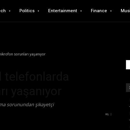
ech
Politics
Entertainment
Finance
Mus
mikrofon sorunları yaşanıyor
l telefonlarda
rı yaşanıyor
mama sorunundan şikayetçi
499
0