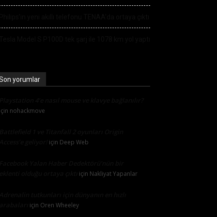
Philips’in yeni akıllı telefonu TENAA’da ortaya çıktı
Tesla Model S P100D tek şarj ile 1078 km yol yaptı
Son yorumlar
Playstation 4’e nasıl mouse ve klavye bağlanılır?
için
nohackmove
Battlefield 1 ve Titanfall 2 oyunları Origin
Access’e geliyor!
için
Deep Web
Facebook Yalan Haber Dedektörü’nün bir
eklenti olduğu ortaya çıktı
için
Nakliyat Yapanlar
Adrenalin tutkunları için dünyanın en hızlı
arabaları
için
Oren Wheeley