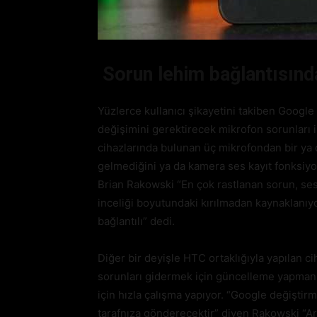
Sorun lehim bağlantısınd
Yüzlerce kullanıcı şikayetini takiben Google 
değişimini gerektirecek mikrofon sorunları ile
cihazlarında bulunan üç mikrofondan bir ya 
gelmediğini ya da kamera ses kayıt fonksiyon
Brian Rakowski “En çok rastlanan sorun, ses
inceliği boyutundaki kırılmadan kaynaklanıyo
bağlantılı” dedi.
Diğer bir deyişle HTC ortaklığıyla yapılan ci
sorunları gidermek için güncelleme yapmanız
için hızla çalışma yapıyor. “Google değiştirm
tarafnıza gönderecektir” diyen Rakowski “Ar