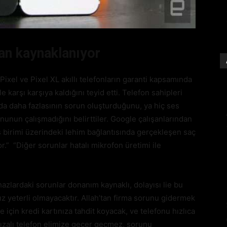
an kaynaklanıyor
Pixel ve Pixel XL akıllı telefonların garanti kapsamında
 karşı karşıya kaldığını teyid etti. Telefon sahipleri
da daha fazlasının sorun oluşturduğunu, ya hiç ses
unun çalışmadığını belirttiler. Google çalışanlarından
 birimi üzerindeki lehim bağlantısında gerçekleşen saç
r.” “Diğer sorunlar hatalı mikrofon üretimi ile
hazlardaki sorunlar donanım kaynaklı, dolayısı lie bu
 yeterli olmayacaktır. Allah’tan firma sorunu gidermek
e için kredi kartınıza tahdit koyacak, ve telefonu hızlıca
ızalı telefon elimize geçer geçmez, sorunu