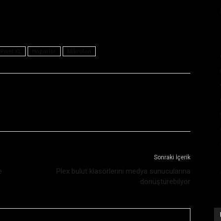
Pixel XL
Hoparlör
Mikrofon
Sonraki İçerik
e
Plex bulut klasörlerini medya sunucularına
dönüştürebilyor