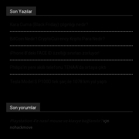
Son Yazılar
Kara Cuma (Black Friday) çılgınlığı nedir?
BitCoin Nedir? CryptoCurrency Kripto Para Nedir?
iPhone 8’deki FACE ID özelliği sınırları zorluyor!
Philips’in yeni akıllı telefonu TENAA’da ortaya çıktı
Tesla Model S P100D tek şarj ile 1078 km yol yaptı
Son yorumlar
Playstation 4’e nasıl mouse ve klavye bağlanılır?
için
nohackmove