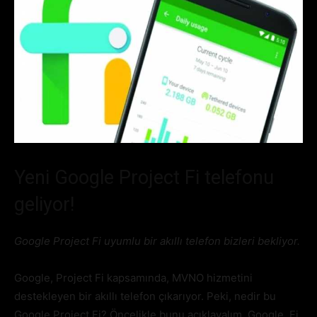
Yeni Google Project Fi telefonu
geliyor!
Google Project Fi uyumlu bir akıllı telefon bizleri bekliyor.
Google, Project Fi kapsamında, MVNO hizmetini
destekleyen bir akıllı telefon çıkarıyor. Peki, nedir bu
Google Project Fi? Öncelikle bunu açıklayalım. Google, Fi