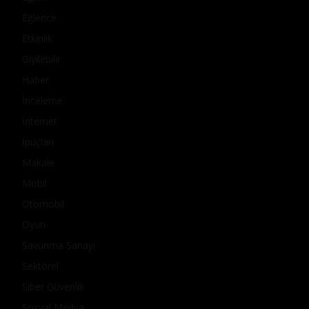
Eğlence
Etkinlik
Giyilebilir
Haber
İnceleme
İnternet
İpuçları
Makale
Mobil
Otomobil
Oyun
Savunma Sanayi
Sektörel
Siber Güvenlik
Sosyal Medya