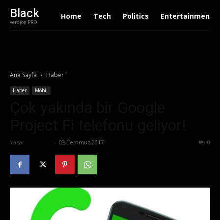
Black
Home
Tech
Politics
Entertainment
version PRO
Ana Sayfa
Haber
Haber
Mobil
Çok yakında bir Google
Project Fi telefonu geliyor!
Yazar
Eda Sarı
-
03 Temmuz 2017
595
0