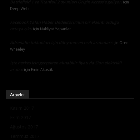
Battlefield 1 ve Titanfall 2 oyunları Origin Access’e geliyor!
için
Deep Web
Facebook Yalan Haber Dedektörü’nün bir eklenti olduğu
ortaya çıktı
için
Nakliyat Yapanlar
Adrenalin tutkunları için dünyanın en hızlı arabaları
için
Oren
Wheeley
İşte herkes için gerçekten alınabilir fiyatıyla Sion elektrikli
araba!
için
Emin Akustik
Arşivler
Kasım 2017
Ekim 2017
Ağustos 2017
Temmuz 2017