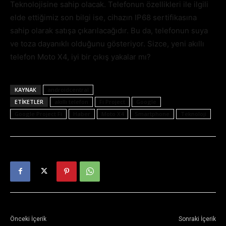
Teknolojisine sahip olacak. Telefonun özellikleri ile ilgili
elde ettiğimiz son bilgi ise, cihazın IP68 sertifikasına
sahip olarak satışa çıkarılacağıdır. Bu da, telefonun suya
ve toza dayanıklı olduğunu gösteriyor. Sizce, yeni akıllı
telefon Moto X4, iyi bir çıkış yakalar mı?
KAYNAK
androidcentral
ETIKETLER
akıllı telefon
Fi Project
Google
Google Project Fi
Haber
Moto X4
Smartphone
Teknoloji
Önceki İçerik
Sonraki İçerik