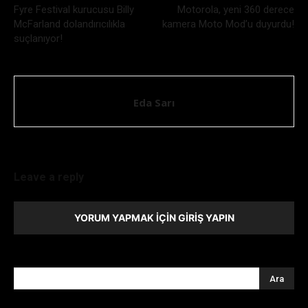
Fyre Festival kurucusu Billy
Motorola, yeni 360 derece
McFarland dolandırıcılıkla
kamera Moto Mod’u duyurdu!
suçlanıyor!
Eda Sarı
Leave a reply
YORUM YAPMAK İÇIN GIRIŞ YAPIN