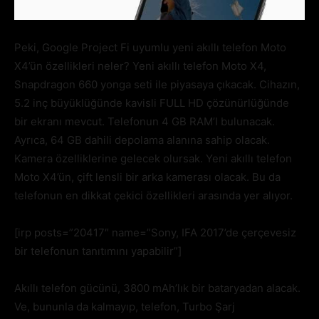
Peki, Google Project Fi uyumlu yeni akıllı telefon Moto
X4’ün özellikleri neler? Yeni akıllı telefon Moto X4,
Snapdragon 660 yonga seti ile piyasaya çıkacak. Cihazın,
5.2 inç büyüklüğünde kavisli FULL HD çözünürlüğünde
bir ekranı mevcut. Telefonun 4 GB RAM’I bulunacak.
Ayrıca, 64 GB dahili depolama alanına sahip olacak.
Kamera özelliklerine gelecek olursak. Yeni akıllı telefon
Moto X4’ün, çift lensli bir arka kamerası olacak. Bu da
telefonun en dikkat çekici özellikleri arasında yer alıyor.
[irp posts=”20417″ name=”Sony, IFA 2017’de çerçevesiz
bir telefonun tanıtımını yapabilir”]
Akıllı telefon gücünü, 3800 mAh’lık bir bataryadan alacak.
Ve, bununla da kalmayıp, telefon, Turbo Şarj