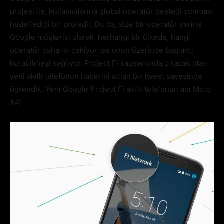
projesi ile, kullanıcılarına global operatör desteği sunmayı
hedeflediği bir projedir. Bu da, size bir operatör yerine
Google müşterisi olarak, herhangi bir ülkede, hangi
operatör daha iyi çekiyor ise onun üzerinde bağlantı
kurabilmeyi sağlıyor. Project Fi kapsamında çıkacak olan
yeni akıllı telefonun haberini atılan bir tweet sayesinde
öğrendik. Yeni Google Project Fi akıllı telefonun adı Moto
X4!