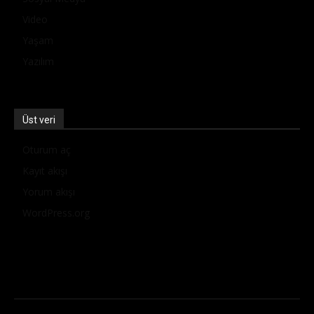
Video
Yaşam
Yazılım
Üst veri
Oturum aç
Kayıt akışı
Yorum akışı
WordPress.org