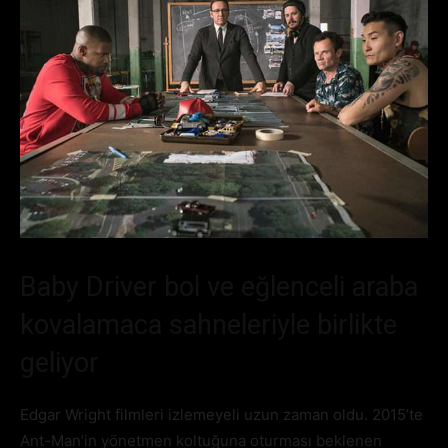
Baby Driver bol ve eğlenceli araba
kovalamaca sahneleriyle birlikte
geliyor
Edgar Wright filmleri izlemeyeli uzun zaman oldu. 2015’te
Ant-Man’in yönetmen koltuğuna oturması beklenen