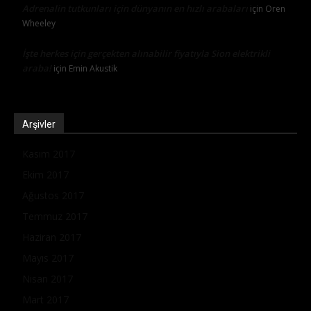
Adrenalin tutkunları için dünyanın en hızlı arabaları
için
Oren
Wheeley
İşte herkes için gerçekten alınabilir fiyatıyla Sion elektrikli
araba!
için
Emin Akustik
Arşivler
Kasım 2017
Ekim 2017
Ağustos 2017
Temmuz 2017
Haziran 2017
Mayıs 2017
Nisan 2017
Mart 2017