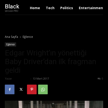
Black
Home
Tech
Politics
Entertainment
version PRO
Ana Sayfa
Eğlence
Eğlence
Edgar Wright’ın yönettiği
Baby Driver’dan ilk fragman
geldi
Yazar
Zafer Emin
-
13 Mart 2017
642
0