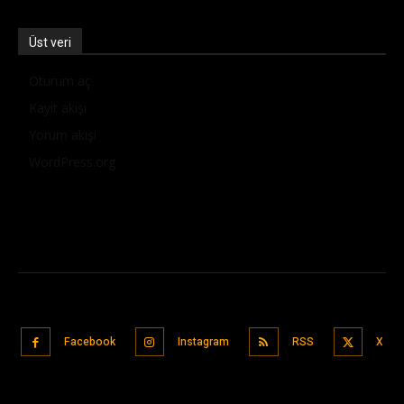
Üst veri
Oturum aç
Kayıt akışı
Yorum akışı
WordPress.org
Facebook
Instagram
RSS
X