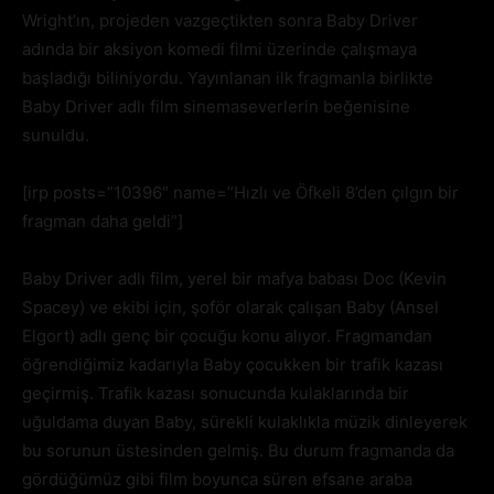
Wright’ın, projeden vazgeçtikten sonra Baby Driver
adında bir aksiyon komedi filmi üzerinde çalışmaya
başladığı biliniyordu. Yayınlanan ilk fragmanla birlikte
Baby Driver adlı film sinemaseverlerin beğenisine
sunuldu.
[irp posts=”10396″ name=”Hızlı ve Öfkeli 8’den çılgın bir
fragman daha geldi”]
Baby Driver adlı film, yerel bir mafya babası Doc (Kevin
Spacey) ve ekibi için, şoför olarak çalışan Baby (Ansel
Elgort) adlı genç bir çocuğu konu alıyor. Fragmandan
öğrendiğimiz kadarıyla Baby çocukken bir trafik kazası
geçirmiş. Trafik kazası sonucunda kulaklarında bir
uğuldama duyan Baby, sürekli kulaklıkla müzik dinleyerek
bu sorunun üstesinden gelmiş. Bu durum fragmanda da
gördüğümüz gibi film boyunca süren efsane araba