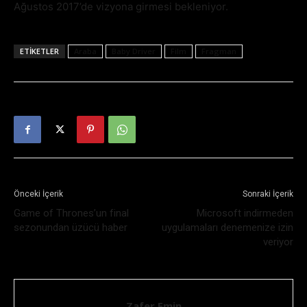
Ağustos 2017’de vizyona girmesi bekleniyor.
ETIKETLER
Araba
Baby Driver
Film
Fragman
Önceki İçerik
Sonraki İçerik
Game of Thrones’un final
Microsoft indirmeden
sezonundan üzücü haber
uygulamaları denemenize izin
veriyor
Zafer Emin