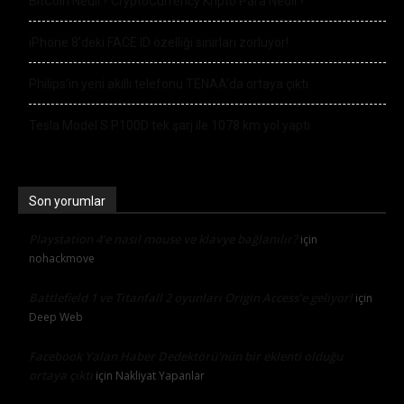
BitCoin Nedir? CryptoCurrency Kripto Para Nedir?
iPhone 8’deki FACE ID özelliği sınırları zorluyor!
Philips’in yeni akıllı telefonu TENAA’da ortaya çıktı
Tesla Model S P100D tek şarj ile 1078 km yol yaptı
Son yorumlar
Playstation 4’e nasıl mouse ve klavye bağlanılır?
için
nohackmove
Battlefield 1 ve Titanfall 2 oyunları Origin Access’e geliyor!
için
Deep Web
Facebook Yalan Haber Dedektörü’nün bir eklenti olduğu
ortaya çıktı
için
Nakliyat Yapanlar