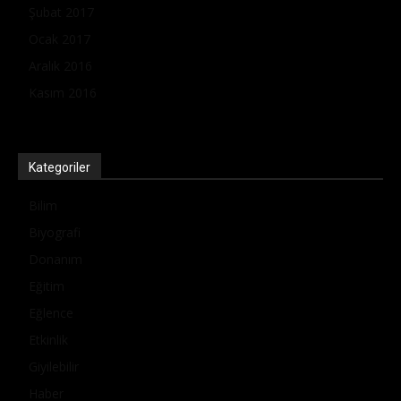
Şubat 2017
Ocak 2017
Aralık 2016
Kasım 2016
Kategoriler
Bilim
Biyografi
Donanım
Eğitim
Eğlence
Etkinlik
Giyilebilir
Haber