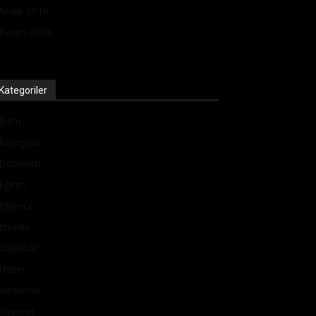
Aralık 2016
Kasım 2016
Kategoriler
Bilim
Biyografi
Donanım
Eğitim
Eğlence
Etkinlik
Giyilebilir
Haber
İnceleme
İnternet