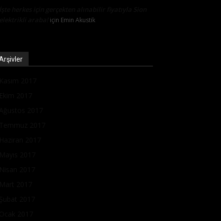
İşte herkes için gerçekten alınabilir fiyatıyla Sion
elektrikli araba!
için
Emin Akustik
Arşivler
Kasım 2017
Ekim 2017
Ağustos 2017
Temmuz 2017
Haziran 2017
Mayıs 2017
Nisan 2017
Mart 2017
Şubat 2017
Ocak 2017