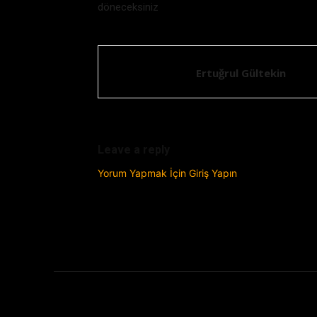
döneceksiniz
Ertuğrul Gültekin
Leave a reply
Yorum Yapmak İçin Giriş Yapın