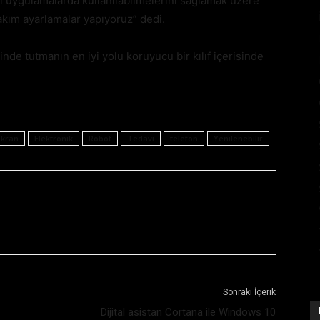
i uygulamalarda kullanılabilmelerini sağlamak üzere
akım ayarlamalar yapıyoruz” dedi.
de tutmanın en iyi yolu koruyucu bir kılıf içerisinde
Ekran
Elektronik
Robot
Tedavi
telefon
Yenilenebilir
Sonraki İçerik
Dijital asistan Cortana ile Windows 10