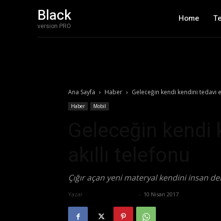
Black
Home
T
version PRO
Ana Sayfa
Haber
Geleceğin kendi kendini tedavi e
Haber
Mobil
Geleceğin kendi 
akıllı telefonu
Çığır açan yeni materyal kendini insan der
Yazar
Ertuğrul Gültekin
-
10 Nisan 2017