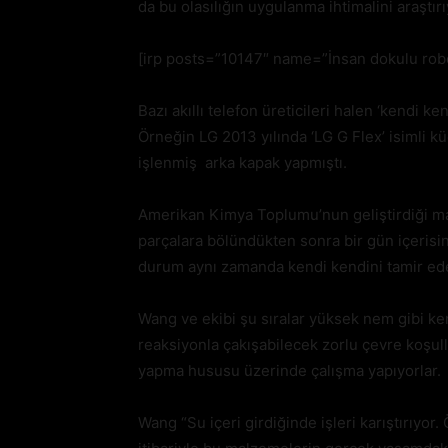
da bu olasılığın uygulanma ihtimalini araştırı
[irp posts=”10147″ name=”İnsan dokulu robo
Bazı akıllı telefon üreticileri halen ‘kendi 
Örneğin LG 2013 yılında ‘LG G Flex’ isimli kü
işlenmiş arka kapak yapmıştı.
Amerikan Kimya Toplumu’nun geliştirdiği m
parçalara bölündükten sonra bir gün içerisi
durum aynı zamanda kendi kendini tamir ede
Wang ve ekibi şu sıralar yüksek nem gibi k
reaksiyonla çakışabilecek zorlu çevre koşul
yapma hususu üzerinde çalışma yapıyorlar.
Wang “Su içeri girdiğinde işleri karıştırıyor.