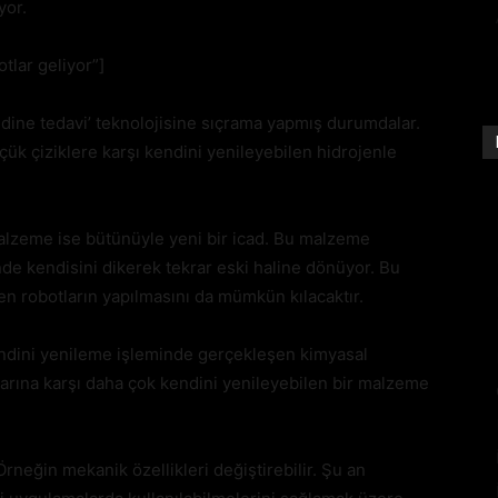
yor.
tlar geliyor”]
kendine tedavi’ teknolojisine sıçrama yapmış durumdalar.
çük çiziklere karşı kendini yenileyebilen hidrojenle
alzeme ise bütünüyle yeni bir icad. Bu malzeme
nde kendisini dikerek tekrar eski haline dönüyor. Bu
n robotların yapılmasını da mümkün kılacaktır.
endini yenileme işleminde gerçekleşen kimyasal
larına karşı daha çok kendini yenileyebilen bir malzeme
 Örneğin mekanik özellikleri değiştirebilir. Şu an