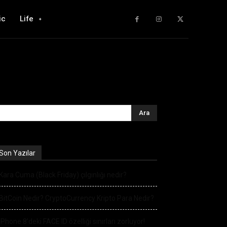
ic
Life
Son Yazılar
Kara Cuma (Black Friday) çılgınlığı nedir?
BitCoin Nedir? CryptoCurrency Kripto Para Nedir?
iPhone 8’deki FACE ID özelliği sınırları zorluyor!