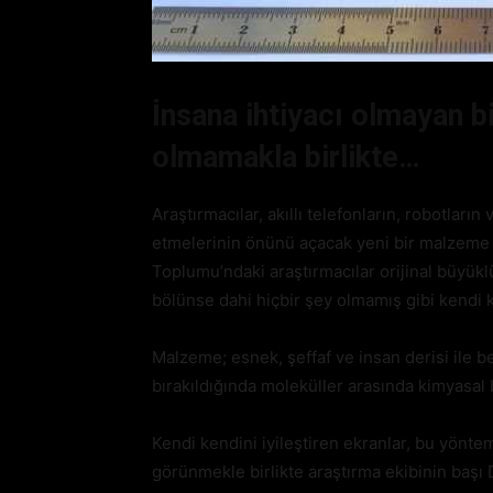
İnsana ihtiyacı olmayan bi
olmamakla birlikte…
Araştırmacılar, akıllı telefonların, robotların
etmelerinin önünü açacak yeni bir malzeme g
Toplumu’ndaki araştırmacılar orijinal büyük
bölünse dahi hiçbir şey olmamış gibi kendi k
Malzeme; esnek, şeffaf ve insan derisi ile be
bırakıldığında moleküller arasında kimyasal 
Kendi kendini iyileştiren ekranlar, bu yönte
görünmekle birlikte araştırma ekibinin baş