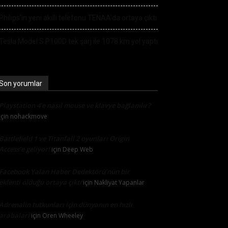
Philips’in yeni akıllı telefonu TENAA’da ortaya çıktı
Tesla Model S P100D tek şarj ile 1078 km yol yaptı
Son yorumlar
Playstation 4’e nasıl mouse ve klavye bağlanılır?
için
nohackmove
Battlefield 1 ve Titanfall 2 oyunları Origin
Access’e geliyor!
için
Deep Web
Facebook Yalan Haber Dedektörü’nün bir
eklenti olduğu ortaya çıktı
için
Nakliyat Yapanlar
Adrenalin tutkunları için dünyanın en hızlı
arabaları
için
Oren Wheeley