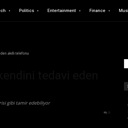
ech
Politics
Entertainment
Finance
Mus
den akıllı telefonu
kendini tedavi eden
isi gibi tamir edebiliyor
559
0