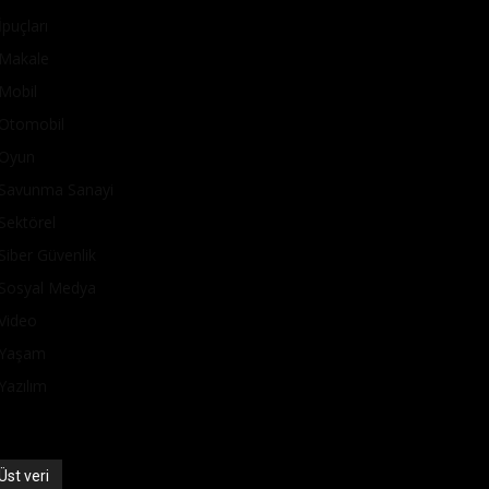
İpuçları
Makale
Mobil
Otomobil
Oyun
Savunma Sanayi
Sektörel
Siber Güvenlik
Sosyal Medya
Video
Yaşam
Yazılım
Üst veri