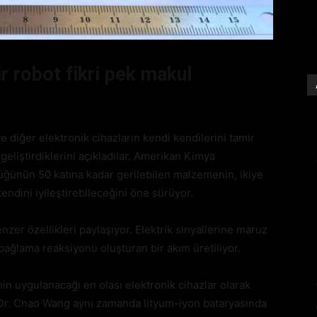
r robot fikri pek makul
 ve diğer elektronik cihazların kendi kendilerini tamir
eliştirdiklerini açıkladılar. Amerikan Kimya
lüğünün 50 katına kadar gerilebilen malzemenin, ikiye
endini iyileştirebileceğini öne sürüyor.
nzer özellikleri paylaşıyor. Elektrik sinyallerine maruz
bağlama reaksiyonu oluşturan bir akım üretiliyor.
min uygulanacağı en olası elektronik cihazlar olarak
ı Dr. Chao Wang aynı zamanda lityum-iyon bataryasında