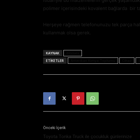
itibariyle bu malzemelerin gerçek yaşamdak
polimer içerisindeki kovalent bağlarda bir t
Herşeye rağmen telefonunuzu tek parça halin
kullanmak olsa gerek.
KAYNAK
ibtimes
ETIKETLER
Amerikan Kimya Toplumu
Cihaz
Önceki İçerik
Toyota Tonka Truck ile çocukluk günlerinize