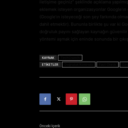
iletişime geçiniz” şeklinde açıklama yapılmı
eklemek isteyen organizasyonlar Google’ın ol
(Google’ın isteyeceği son şey farkında olma
dahil etmektir). Bununla birlikte şu var ki Go
doğruluk payını sağlayan kaynağın güvenilir 
yöntemi aşmak için eninde sonunda bir çıkış
KAYNAK
TechCrunch
ETIKETLER
Doğruluk Kontrolü
Fact Check
Goo
Önceki İçerik