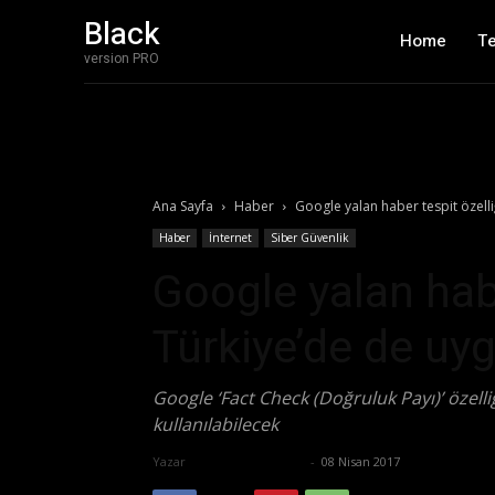
Black
Home
T
version PRO
Ana Sayfa
Haber
Google yalan haber tespit özell
Haber
İnternet
Siber Güvenlik
Google yalan habe
Türkiye’de de u
Google ‘Fact Check (Doğruluk Payı)’ özell
kullanılabilecek
Yazar
Ertuğrul Gültekin
-
08 Nisan 2017