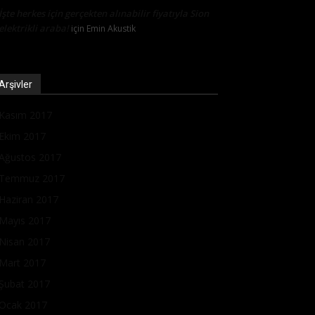
İşte herkes için gerçekten alınabilir fiyatıyla Sion
elektrikli araba!
için
Emin Akustik
Arşivler
Kasım 2017
Ekim 2017
Ağustos 2017
Temmuz 2017
Haziran 2017
Mayıs 2017
Nisan 2017
Mart 2017
Şubat 2017
Ocak 2017