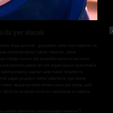
’da yer alacak
rler ikiye ayrılırlar; gerçekten sahte olan haberler ve
k nitelendirdikleri ‘sahte’ haberler. Sahte
u olduğu sürece (ya da politik kazanım) bu sorun
ruluk kontrolü yapan bir çok organizasyon bulunmakla
 bakmıyorsanız, yapılan yalan haber tespitlerini
lü yapan grupların sahte haberlerle ilgili olarak
ki haber akışlarına dahil etmek üzere son birkaç aydır
ı. Gerçi bu program sınırlı bir çalışmaydı ve sadece
usu sahte haberlerin yayılmasından memnun”]