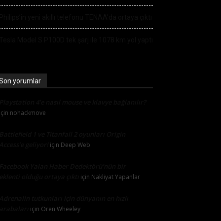
Philips’in yeni akıllı telefonu TENAA’da ortaya çıktı
Tesla Model S P100D tek şarj ile 1078 km yol yaptı
Son yorumlar
Playstation 4’e nasıl mouse ve klavye bağlanılır?
için
nohackmove
Battlefield 1 ve Titanfall 2 oyunları Origin
Access’e geliyor!
için
Deep Web
Facebook Yalan Haber Dedektörü’nün bir
eklenti olduğu ortaya çıktı
için
Nakliyat Yapanlar
Adrenalin tutkunları için dünyanın en hızlı
arabaları
için
Oren Wheeley