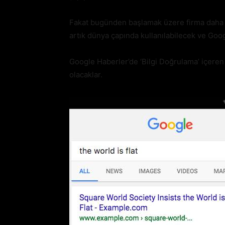
Fakat bugünden başlamak üzere firma daha gen
artık dünya çapında kullanılabilecek ve Goo
Google Haberler’de ‘Bilgi Doğrulama’ içeren 
olacaklar.