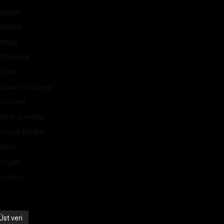
İpuçları
Makale
Mobil
Otomobil
Oyun
Savunma Sanayi
Sektörel
Siber Güvenlik
Sosyal Medya
Video
Yaşam
Yazılım
Üst veri