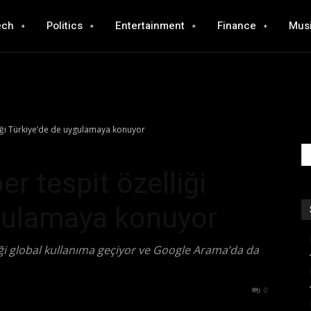
ech
Politics
Entertainment
Finance
Mus
iği Türkiye’de de uygulamaya konuyor
r tespit özelliği
ygulamaya konuyor
iği global kullanıma geçiyor ve Google Arama’da da
552
0