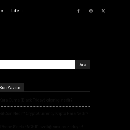
ic
Life
Son Yazılar
Kara Cuma (Black Friday) çılgınlığı nedir?
BitCoin Nedir? CryptoCurrency Kripto Para Nedir?
iPhone 8’deki FACE ID özelliği sınırları zorluyor!