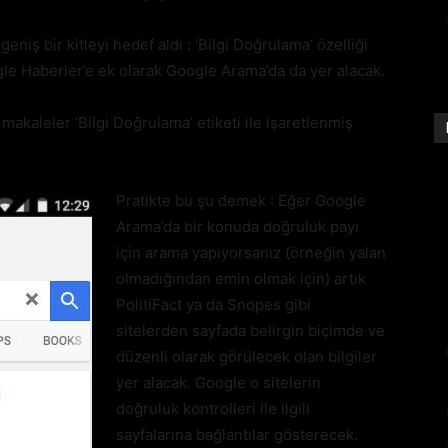
iş bir kitleyi hedef aldı : ‘Bilgi Doğrulama’ özelliği
gle Haberler’e ek olarak Google Arama’da da yer alacak.
makaleler ‘Bilgi Doğrulama’ etiketi ile işaretlenmiş
Pratikte bu şu demek : Eğer Google
Arama’da bir konuda doğruluk payı
için arama yapıyorsanız (örneğin yalan
olmadığından emin olmak için) artık
PolitiFact ya da Snopes gibi
sitelerden sayfada belirgin biçimde ve
düzenli olarak görülecek olan bilgiler
yer alacak. Google o sitelerin
doğruluk kontrolleri ile ilgili
sayfalarına bağlantılar gösterecek.