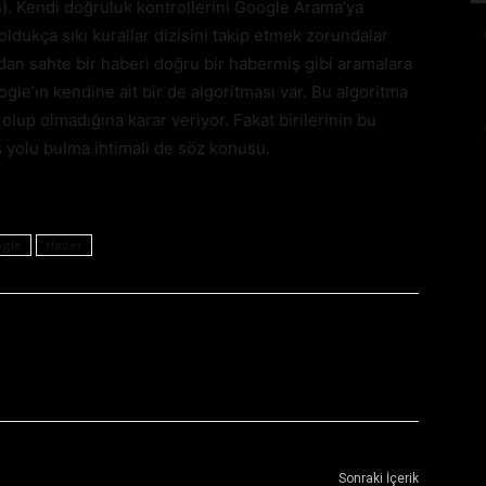
ş). Kendi doğruluk kontrollerini Google Arama’ya
dukça sıkı kurallar dizisini takip etmek zorundalar
dan sahte bir haberi doğru bir habermiş gibi aramalara
ogle’ın kendine ait bir de algoritması var. Bu algoritma
olup olmadığına karar veriyor. Fakat birilerinin bu
 yolu bulma ihtimali de söz konusu.
gle
Haber
Sonraki İçerik