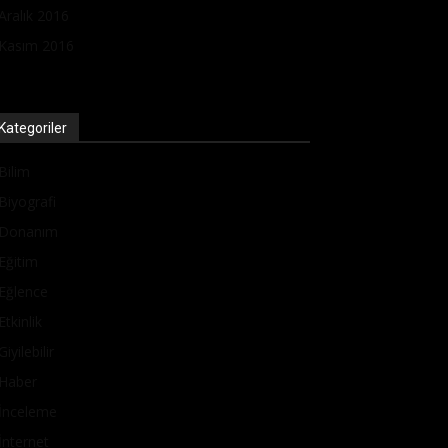
Aralık 2016
Kasım 2016
Kategoriler
Bilim
Biyografi
Donanım
Eğitim
Eğlence
Etkinlik
Giyilebilir
Haber
İnceleme
İnternet