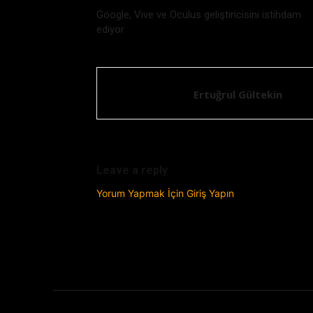
Google, Vive ve Oculus geliştiricisini istihdam
ediyor
Ertuğrul Gültekin
Leave a reply
Yorum Yapmak İçin Giriş Yapın