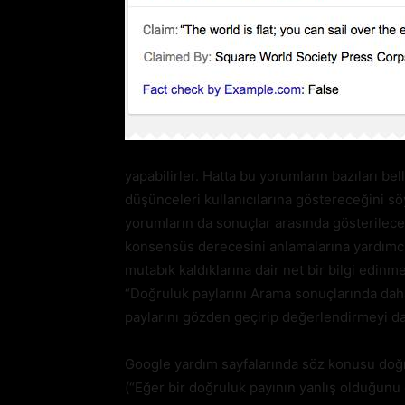
yapabilirler. Hatta bu yorumların bazıları bell
düşünceleri kullanıcılarına göstereceğini 
yorumların da sonuçlar arasında gösterilecek 
konsensüs derecesini anlamalarına yardımcı
mutabık kaldıklarına dair net bir bilgi edinm
“Doğruluk paylarını Arama sonuçlarında dah
paylarını gözden geçirip değerlendirmeyi da
Google yardım sayfalarında söz konusu doğru
(“Eğer bir doğruluk payının yanlış olduğunu d