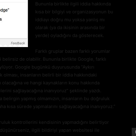
Bununla birlikte ilgili iddia hakkında
kısa bir bilgiyi ve organizasyonun bu
iddiayı doğru mu yoksa yanlış mı
olarak (ya da ikisinin arasında bir
yerde) oyladığını da gösterecek.
Farklı gruplar bazen farklı yorumlar
i belirsiz de olabilir. Bununla birlikte Google, farklı
söylüyor. Google bugünkü duyurusunda “Aykırı
olması, insanların belirli bir iddia hakkındaki
 olacağına ve hangi kaynakların konu hakkında
elerini sağlayacağına inanıyoruz” şeklinde yazdı.
a belirgin yapmış olmamızın, insanların bu doğruluk
ha kısa sürede yapmalarını sağlayacağına inanıyoruz.”
luk kontrollerini kendisinin yapmadığını belirtiyor
üşünürseniz, ilgili bildiriyi yapan websitesi ile