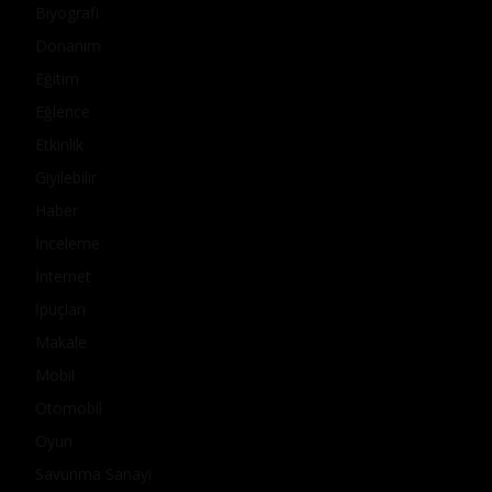
Biyografi
Donanım
Eğitim
Eğlence
Etkinlik
Giyilebilir
Haber
İnceleme
İnternet
İpuçları
Makale
Mobil
Otomobil
Oyun
Savunma Sanayi