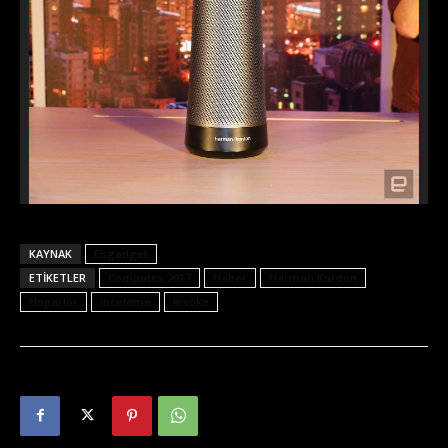
KAYNAK
Engadget
ETIKETLER
Computex 2017
Haber
Harman Kordon
Hoparlör
inceleme
Invoke