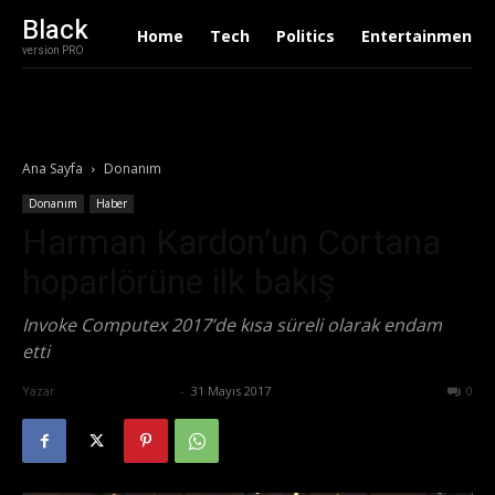
Black
Home
Tech
Politics
Entertainment
version PRO
Ana Sayfa
Donanım
Donanım
Haber
Harman Kardon’un Cortana
hoparlörüne ilk bakış
Invoke Computex 2017’de kısa süreli olarak endam
etti
Yazar
Ertuğrul Gültekin
-
31 Mayıs 2017
636
0