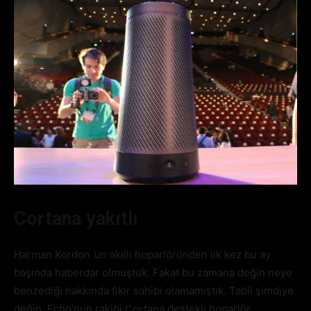
Cortana yakıtlı
Harman Kordon ’un akıllı hoparlöründen ilk kez bu ay
başında haberdar olmuştuk. Fakat bu zamana değin neye
benzediği hakkında fikir sahibi olamamıştık. Tabii şimdiye
değin. Echo’nun rakibi Cortana destekli hoparlör,