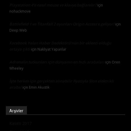
Playstation 4’e nasıl mouse ve klavye bağlanılır?
için
nohackmove
Battlefield 1 ve Titanfall 2 oyunları Origin Access’e geliyor!
için
Deep Web
Facebook Yalan Haber Dedektörü’nün bir eklenti olduğu
ortaya çıktı
için
Nakliyat Yapanlar
Adrenalin tutkunları için dünyanın en hızlı arabaları
için
Oren
Wheeley
İşte herkes için gerçekten alınabilir fiyatıyla Sion elektrikli
araba!
için
Emin Akustik
Arşivler
Kasım 2017