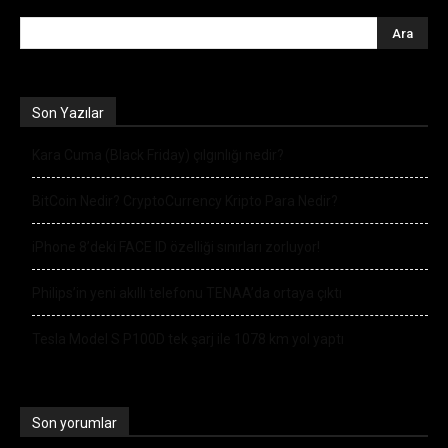
Son Yazılar
Kara Cuma (Black Friday) çılgınlığı nedir?
BitCoin Nedir? CryptoCurrency Kripto Para Nedir?
iPhone 8’deki FACE ID özelliği sınırları zorluyor!
Philips’in yeni akıllı telefonu TENAA’da ortaya çıktı
Tesla Model S P100D tek şarj ile 1078 km yol yaptı
Son yorumlar