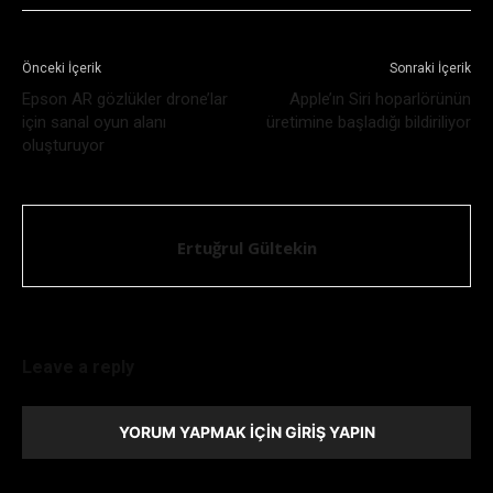
Önceki İçerik
Sonraki İçerik
Epson AR gözlükler drone’lar
Apple’ın Siri hoparlörünün
için sanal oyun alanı
üretimine başladığı bildiriliyor
oluşturuyor
Ertuğrul Gültekin
Leave a reply
YORUM YAPMAK İÇIN GIRIŞ YAPIN