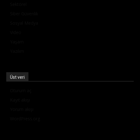
Sektörel
Siber Güvenlik
Sosyal Medya
Video
Yaşam
Yazılım
Üst veri
Oturum aç
Kayıt akışı
Yorum akışı
WordPress.org