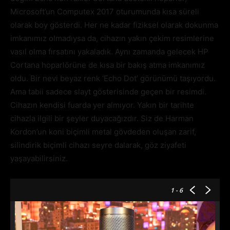
Microsoft’un Computex 2017 oturumunda kısa süreli
olarak boy gösterdi. Her ne kadar fiziksel olarak dokunma
imkanımız olmadıysa da, cihazın yakın çekim resimlerine
vasıl olma fırsatını yakaladık. Aynı zamanda gelecek HP
Cortana hoparlörüne de kısa bir bakış atma imkanımız
oldu. Bir nevi beyaz renk ‘Echo Dot’ görünümü taşıyordu.
Ama tabii sadece slayt gösterisinde geçen bir resimdi.
Cihazın kendisi fuarda yer almıyor. Yakın bir tarihte
cihazla ilgili bir şeyler duyacağızdır. Siz de Harman
Kordon’un koni biçimli metal gövdeden oluşan zarif,
silindirik biçimli cihazı seyre dalarak, göz ziyafeti
yaşayabilirsiniz.
1
- 6