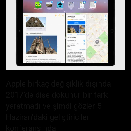
Apple birkaç değişiklik dışında
2017’de dişe dokunur bir fark
yaratmadı ve şimdi gözler 5
Haziran’daki geliştiriciler
konferansında