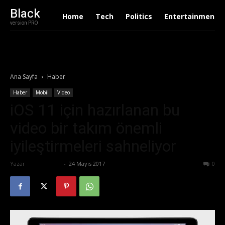
Black
Home
Tech
Politics
Entertainment
version PRO
Ana Sayfa
Haber
Haber
Mobil
Video
iOS 11 için hazırlanan bu
video bir takım önemli
iyileştirmeleri sahneliyor
Yazar
Tolga Ünal
-
24 Mayıs 2017
546
0