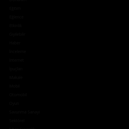
Eğitim
Eğlence
Etkinlik
Giyilebilir
Haber
İnceleme
İnternet
İpuçları
Makale
Mobil
Otomobil
Oyun
Savunma Sanayi
Sektörel