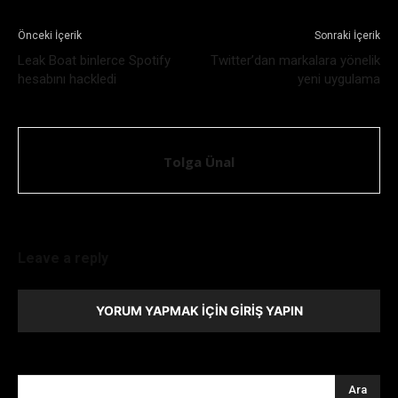
Önceki İçerik
Sonraki İçerik
Leak Boat binlerce Spotify
Twitter’dan markalara yönelik
hesabını hackledi
yeni uygulama
Tolga Ünal
Leave a reply
YORUM YAPMAK İÇIN GIRIŞ YAPIN