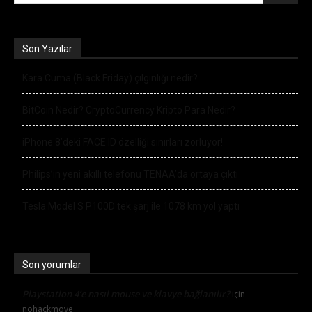
Son Yazılar
Kara Cuma (Black Friday) çılgınlığı nedir?
BitCoin Nedir? CryptoCurrency Kripto Para Nedir?
iPhone 8’deki FACE ID özelliği sınırları zorluyor!
Philips’in yeni akıllı telefonu TENAA’da ortaya çıktı
Tesla Model S P100D tek şarj ile 1078 km yol yaptı
Son yorumlar
Playstation 4’e nasıl mouse ve klavye bağlanılır?
için
nohackmove