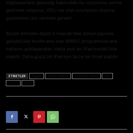
bilgisayarların geleceği hakkındaki bu vizyonunu yerine
getirmek istiyorsa, iOS’u var olan sınırlarının ötesine
geçmesine izin vermesi gerekir.
Büyük ihtimalle Apple 5 Haziran’daki dünya çapında
geliştiriciler konferansı olan WWDC programında ana
hatlarını açıklayacaktır. Hatta yeni bir iPad modeli bile
olabilir. Daha güçlü bir iPad için bu iyi bir fırsat olabilir.
ETIKETLER
Apple
Apple WWDC
Consept video
IOS
ios 11
iPad