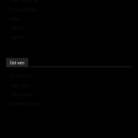
Siber Güvenlik
Sosyal Medya
Video
Yaşam
Yazılım
Üst veri
Oturum aç
Kayıt akışı
Yorum akışı
WordPress.org