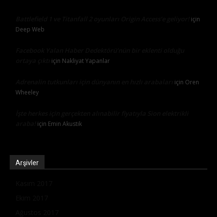
Battlefield 1 ve Titanfall 2 oyunları Origin Access’e geliyor!
için
Deep Web
Facebook Yalan Haber Dedektörü’nün bir eklenti olduğu
ortaya çıktı
için
Nakliyat Yapanlar
Adrenalin tutkunları için dünyanın en hızlı arabaları
için
Oren
Wheeley
İşte herkes için gerçekten alınabilir fiyatıyla Sion elektrikli
araba!
için
Emin Akustik
Arşivler
Kasım 2017
Ekim 2017
Ağustos 2017