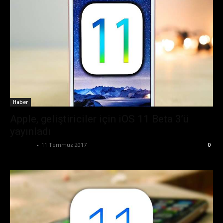
Haber
Apple, geliştiriciler için iOS 11 Beta 3’ü
yayınladı
Eda Sarı
-
11 Temmuz 2017
0