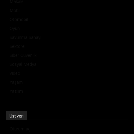
Makale
Mobil
Otomobil
Oyun
Savunma Sanayi
Sektörel
Siber Güvenlik
Sosyal Medya
Video
Yaşam
Yazılım
Üst veri
Oturum aç