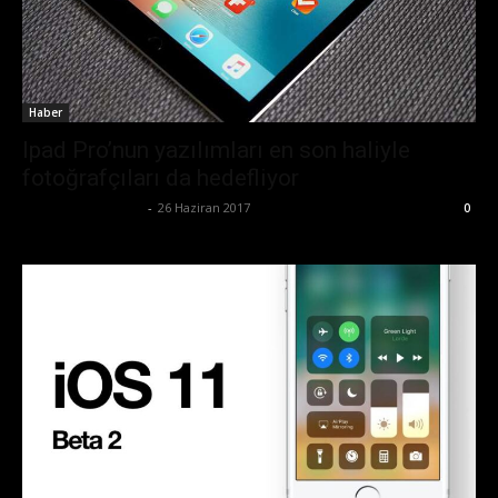
Haber
Ipad Pro’nun yazılımları en son haliyle
fotoğrafçıları da hedefliyor
Büşra Maraş Bulut
-
26 Haziran 2017
0