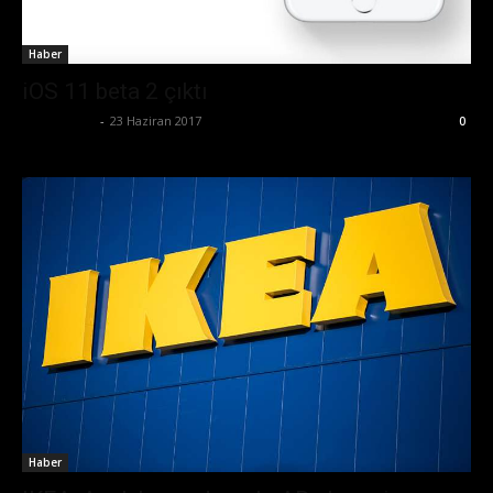
Haber
iOS 11 beta 2 çıktı
Tolga Ünal
-
23 Haziran 2017
0
Haber