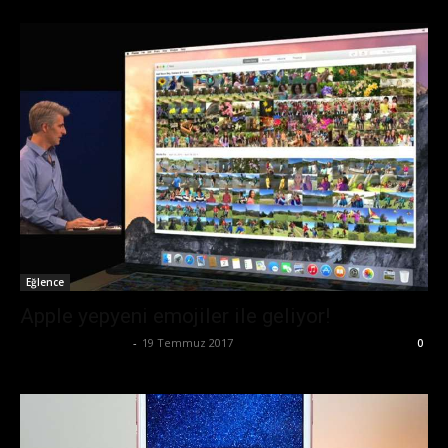
Eğlence
Apple yepyeni emojiler ile geliyor!
Büşra Maraş Bulut
-
19 Temmuz 2017
0