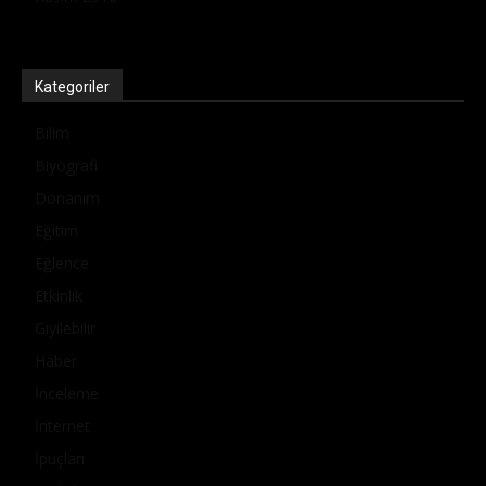
Kategoriler
Bilim
Biyografi
Donanım
Eğitim
Eğlence
Etkinlik
Giyilebilir
Haber
İnceleme
İnternet
İpuçları