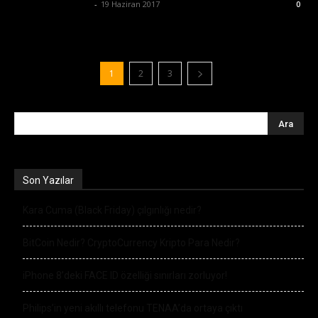
Büşra Maraş Bulut
-
19 Haziran 2017
0
1
2
3
Son Yazılar
Kara Cuma (Black Friday) çılgınlığı nedir?
BitCoin Nedir? CryptoCurrency Kripto Para Nedir?
iPhone 8’deki FACE ID özelliği sınırları zorluyor!
Philips’in yeni akıllı telefonu TENAA’da ortaya çıktı