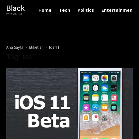
Black
Home
Tech
Politics
Entertainment
version PRO
Ana Sayfa
Etiketler
Ios 11
Tag: ios 11