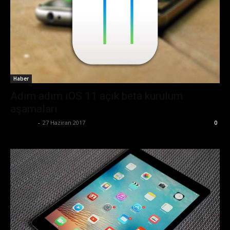
Haber
Adım adım iOS 11 açık beta kurulum
aşamaları
Eda Sarı
-
27 Haziran 2017
0