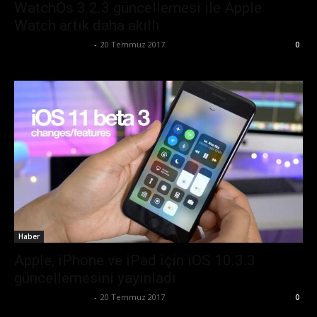
WatchOs 3.2.3 güncellemesi ile Apple
Watch artık daha akıllı
Büşra Maraş Bulut
-
20 Temmuz 2017
0
Haber
Apple, iPhone ve iPad için iOS 10.3.3
güncellemesini yayınladı
Büşra Maraş Bulut
-
20 Temmuz 2017
0