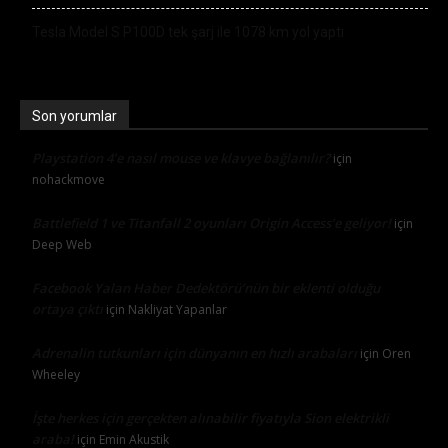
Tesla Model S P100D tek şarj ile 1078 km yol yaptı
Son yorumlar
Playstation 4’e nasıl mouse ve klavye bağlanılır?
için
nohackmove
Battlefield 1 ve Titanfall 2 oyunları Origin Access’e geliyor!
için
Deep Web
Facebook Yalan Haber Dedektörü’nün bir eklenti olduğu
ortaya çıktı
için
Nakliyat Yapanlar
Adrenalin tutkunları için dünyanın en hızlı arabaları
için
Oren
Wheeley
İşte herkes için gerçekten alınabilir fiyatıyla Sion elektrikli
araba!
için
Emin Akustik