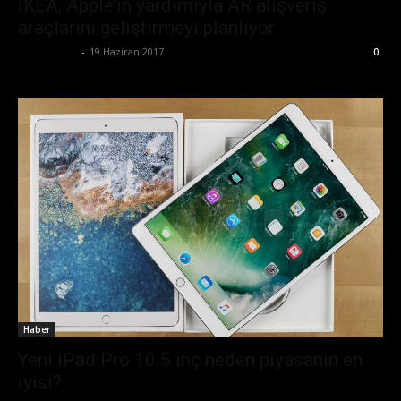
IKEA, Apple’ın yardımıyla AR alışveriş
araçlarını geliştirmeyi planlıyor
Tolga Ünal
-
19 Haziran 2017
0
Haber
Yeni iPad Pro 10.5 inç neden piyasanın en
iyisi?