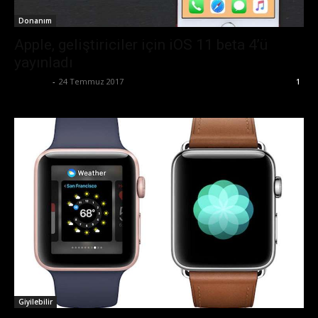
Donanım
Apple, geliştiriciler için iOS 11 beta 4’ü
yayınladı
Eda Sarı
-
24 Temmuz 2017
1
Giyilebilir