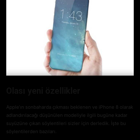
Olası yeni özellikler
Apple’ın sonbaharda çıkması beklenen ve iPhone 8 olarak
adlandırılacağı düşünülen modeliyle ilgili bugüne kadar
suyüzüne çıkan söylentileri sizler için derledik. İşte bu
söylentilerden bazıları.