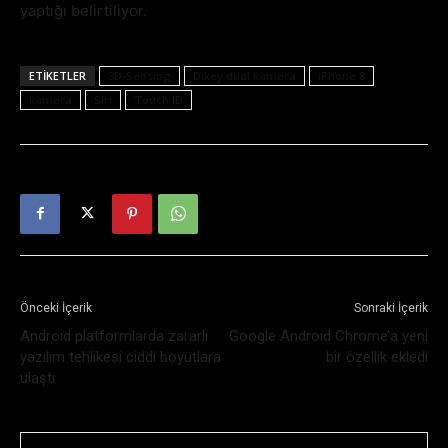
yaptığı belirtiliyor.
ETIKETLER
3D-Sensing
Dikey dual kamera
iPhone 8
kamera
Siri
Touch ID
Önceki İçerik
Sonraki İçerik
Android platformlarda zararlı
Google Android Chrome’a yeni
yazılım tehlikesi ciddi boyutlara
bir özellik ekledi
ulaştı