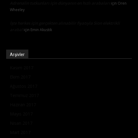
Adrenalin tutkunları için dünyanın en hızlı arabaları
için
Oren
Wheeley
İşte herkes için gerçekten alınabilir fiyatıyla Sion elektrikli
araba!
için
Emin Akustik
Arşivler
Kasım 2017
Ekim 2017
Ağustos 2017
Temmuz 2017
Haziran 2017
Mayıs 2017
Nisan 2017
Mart 2017