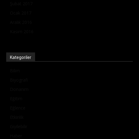
Şubat 2017
Ocak 2017
Aralık 2016
Kasım 2016
Kategoriler
Bilim
Biyografi
Donanım
Eğitim
Eğlence
Etkinlik
Giyilebilir
Haber