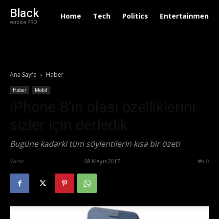
Black
Home
Tech
Politics
Entertainment
version PRO
Ana Sayfa
Haber
Haber
Mobil
iPhone 8’in olası özelliklerini
sizler için derledik
Bugüne kadarki tüm söylentilerin kısa bir özeti
Yazar
Ertuğrul Gültekin
-
08 Mayıs 2017
513
0