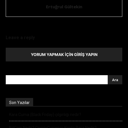
Ertuğrul Gültekin
Leave a reply
YORUM YAPMAK İÇIN GIRIŞ YAPIN
Son Yazılar
Kara Cuma (Black Friday) çılgınlığı nedir?
BitCoin Nedir? CryptoCurrency Kripto Para Nedir?