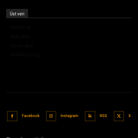
Üst veri
Oturum aç
Kayıt akışı
Yorum akışı
WordPress.org
Facebook
Instagram
RSS
X