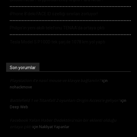
iPhone 8’deki FACE ID özelliği sınırları zorluyor!
Philips’in yeni akıllı telefonu TENAA’da ortaya çıktı
Tesla Model S P100D tek şarj ile 1078 km yol yaptı
Son yorumlar
Playstation 4’e nasıl mouse ve klavye bağlanılır?
için
nohackmove
Battlefield 1 ve Titanfall 2 oyunları Origin Access’e geliyor!
için
Deep Web
Facebook Yalan Haber Dedektörü’nün bir eklenti olduğu
ortaya çıktı
için
Nakliyat Yapanlar