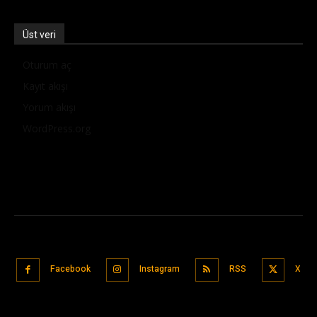
Üst veri
Oturum aç
Kayıt akışı
Yorum akışı
WordPress.org
Facebook
Instagram
RSS
X