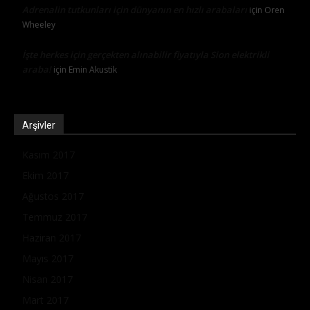
Adrenalin tutkunları için dünyanın en hızlı arabaları
için
Oren
Wheeley
İşte herkes için gerçekten alınabilir fiyatıyla Sion elektrikli
araba!
için
Emin Akustik
Arşivler
Kasım 2017
Ekim 2017
Ağustos 2017
Temmuz 2017
Haziran 2017
Mayıs 2017
Nisan 2017
Mart 2017