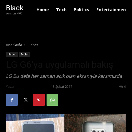
Black
Home
Tech
Politics
Entertainment
version PRO
Ana Sayfa
Haber
Haber
Mobil
LG G6’ya uygulamalı bakış
LG Bu defa her zaman açık olan ekranıyla karşımızda
Yazar
Ertuğrul Gültekin
-
18 Şubat 2017
573
0