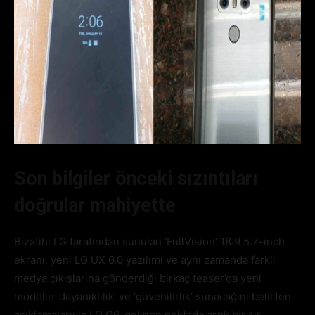
Son bilgiler önceki sızıntıları
doğrular mahiyette
Bizatihi LG tarafından sunulan ‘FullVision’ 18:9 5.7-inch
ekranı, yeni LG UX 6.0 yazılımı ve aynı zamanda farklı
medya çıkışlarına gönderdiği birkaç teaser’da yeni
modelin ‘dayanıklılık’ ve ‘güvenilirlik’ sunacağını belirten
açıklamalarıyla LG G6, gelinen noktada artık bir sır