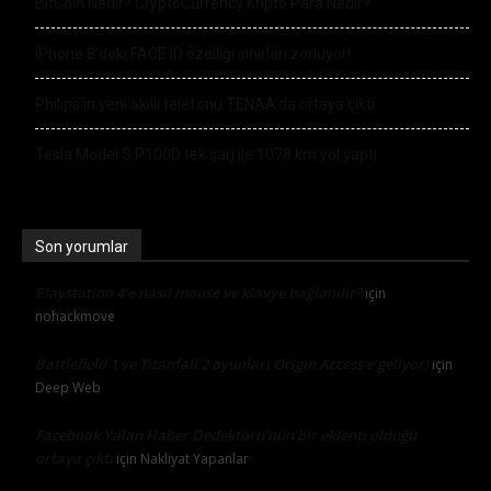
BitCoin Nedir? CryptoCurrency Kripto Para Nedir?
iPhone 8’deki FACE ID özelliği sınırları zorluyor!
Philips’in yeni akıllı telefonu TENAA’da ortaya çıktı
Tesla Model S P100D tek şarj ile 1078 km yol yaptı
Son yorumlar
Playstation 4’e nasıl mouse ve klavye bağlanılır?
için
nohackmove
Battlefield 1 ve Titanfall 2 oyunları Origin Access’e geliyor!
için
Deep Web
Facebook Yalan Haber Dedektörü’nün bir eklenti olduğu
ortaya çıktı
için
Nakliyat Yapanlar