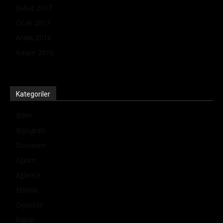
Şubat 2017
Ocak 2017
Aralık 2016
Kasım 2016
Kategoriler
Bilim
Biyografi
Donanım
Eğitim
Eğlence
Etkinlik
Giyilebilir
Haber