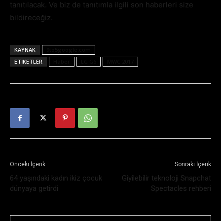
tanıtılacak. Ve biz de tanıtımla ilgili son haberleri size
bildireceğiz.
KAYNAK
9to5google.com
ETIKETLER
Haber
LG G6
MWC 2017
Önceki İçerik
Sonraki İçerik
64 yaşındaki kadın ikiz çocuk
Giyilebilir teknoloji Snapchat
dünyaya getirdi
Spectacles rehberi