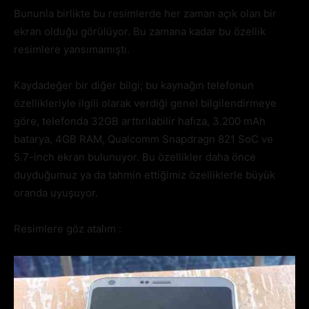
Bununla birlikte bu resimlerde her zaman açık olan bir
ekran olduğu görülüyor. Bu zamana kadar bu özellik
resimlere yansımamıştı.
Kaydadeğer bir diğer bilgi; bu kaynağın telefonun
özellikleriyle ilgili olarak verdiği genel bilgilendirmeye
göre, telefonda 32GB arttırılabilir hafıza, 3.200 mAh
batarya, 4GB RAM, Qualcomm Snapdragn 821 SoC ve
5.7-inch ekran bulunuyor. Bu özellikler daha önce
duyduğumuz ya da tahmin ettiğimiz özelliklerle büyük
oranda uyuşuyor.
Resimlere göz atalım :