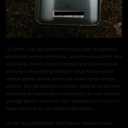
LG G6’nın Ocak ayı sonlarında ortaya çıkan ilk kurumsal
görünümlü resmini görmüştük. Son derece parlak bir arka
yüze sahip, hemen hemen bitmeye hazır halinin resmini
de bu ayın başlarında görmüştük. Fakat modele ait bir
tasarım şeması ilk kez geçen yılın Aralık ayında ortaya
çıkmıştı. Son gördüğümüz resimlere bakarak bu şemanın
bütünüyle gerçekleştiğini söyleyebiliriz. Bu özel modelin
gerçeğe benzer resimlerini aynı zamanda Kore orijinli bir
haber sitesinde bu ayın başında görmüştük.
LG G6, 26 Şubat’ta MWC 2017’deki bir etkinlikte halka