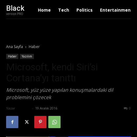
Black
Home
Tech
Politics
Entertainment
version PRO
Ana Sayfa
Haber
Haber
Yazılım
Microsoft, kendi Siri’si
Cortana’yı tanıttı
Microsoft, yüz yüze yapılan konuşmalardaki dil
problemini çözecek
Yazar
Ali İlter
-
19 Aralık 2016
671
0