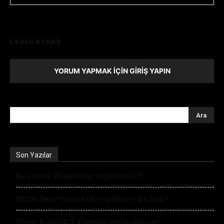
Leave a reply
YORUM YAPMAK İÇIN GIRIŞ YAPIN
Son Yazılar
Kara Cuma (Black Friday) çılgınlığı nedir?
BitCoin Nedir? CryptoCurrency Kripto Para Nedir?
iPhone 8’deki FACE ID özelliği sınırları zorluyor!