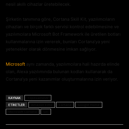
nesil akıllı cihazlar üretebilecek.
Şirketin tanımına göre, Cortana Skill Kit, yazılımcıların
cihazları ve birçok farklı servisi kontrol edebilmesine ve
yazılımcılara Microsoft Bot Framework ile üretilen botları
kullanmalarına izin vererek, bunları Cortana’ya yeni
yetenekler olarak dönmesine imkan sağlıyor.
Microsoft
aynı zamanda, yazılımcılara hali hazırda elinde
olan, Alexa yazılımında bulunan kodları kullanarak da
Cortana’ya yeni kazanımlar oluşturmalarına izin veriyor.
KAYNAK
Topexaminer
ETIKETLER
Amazon Echo
Cortana
Google Home
Microsoft Cortana
Siri