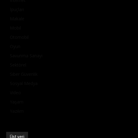
İnternet
İpuçları
Makale
Mobil
Otomobil
Oyun
Savunma Sanayi
Sektörel
Siber Güvenlik
Sosyal Medya
Video
Yaşam
Yazılım
Üst veri