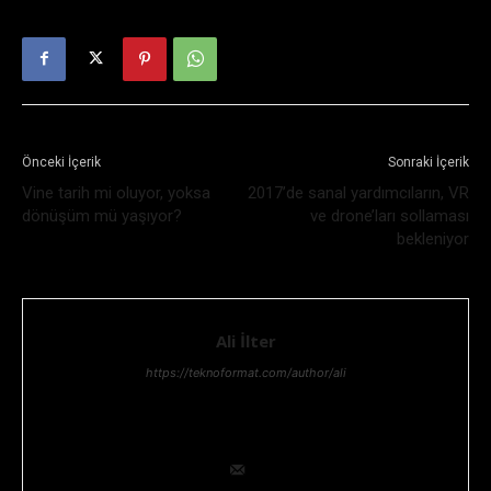
Önceki İçerik
Sonraki İçerik
Vine tarih mi oluyor, yoksa
2017’de sanal yardımcıların, VR
dönüşüm mü yaşıyor?
ve drone’ları sollaması
bekleniyor
Ali İlter
https://teknoformat.com/author/ali
Bilgi teknolojileri yöneticisi, Teknoloji ve Teknolojik gelişmeler,
her zaman ilgisini çekmiştir. Teknolojik araştırma ve geliştirme
konusunda uzmanlığıyla ekip lideridir.