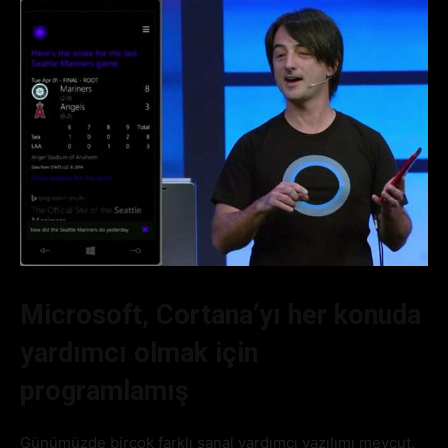
Microsoft, Cortana’yı her konuda
yardımcı olmak için
programlamış
Günümüzde birçok farklı sanal yardımcı yazılımı mevcut.