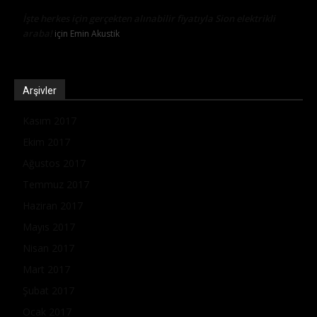
İşte herkes için gerçekten alınabilir fiyatıyla Sion elektrikli
araba!
için
Emin Akustik
Arşivler
Kasım 2017
Ekim 2017
Ağustos 2017
Temmuz 2017
Haziran 2017
Mayıs 2017
Nisan 2017
Mart 2017
Şubat 2017
Ocak 2017