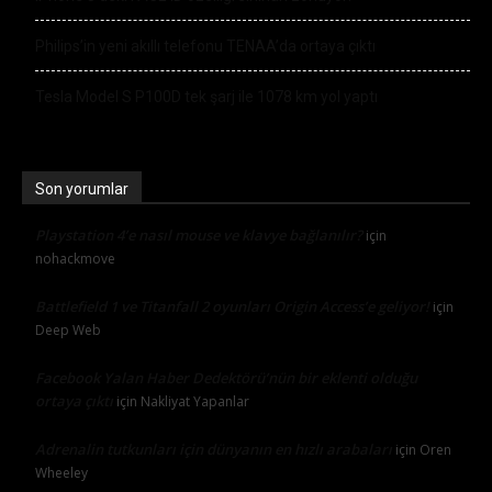
Philips’in yeni akıllı telefonu TENAA’da ortaya çıktı
Tesla Model S P100D tek şarj ile 1078 km yol yaptı
Son yorumlar
Playstation 4’e nasıl mouse ve klavye bağlanılır?
için
nohackmove
Battlefield 1 ve Titanfall 2 oyunları Origin Access’e geliyor!
için
Deep Web
Facebook Yalan Haber Dedektörü’nün bir eklenti olduğu
ortaya çıktı
için
Nakliyat Yapanlar
Adrenalin tutkunları için dünyanın en hızlı arabaları
için
Oren
Wheeley