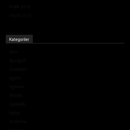
Aralık 2016
Kasım 2016
Kategoriler
Bilim
Biyografi
Donanım
Eğitim
Eğlence
Etkinlik
Giyilebilir
Haber
İnceleme