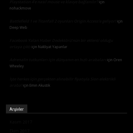
Playstation 4’e nasıl mouse ve klavye bağlanılır?
için
nohackmove
Battlefield 1 ve Titanfall 2 oyunları Origin Access’e geliyor!
için
Deep Web
Facebook Yalan Haber Dedektörü’nün bir eklenti olduğu
ortaya çıktı
için
Nakliyat Yapanlar
Adrenalin tutkunları için dünyanın en hızlı arabaları
için
Oren
Wheeley
İşte herkes için gerçekten alınabilir fiyatıyla Sion elektrikli
araba!
için
Emin Akustik
Arşivler
Kasım 2017
Ekim 2017