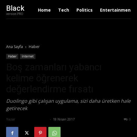
Black
Home
Tech
Politics
Entertainment
version PRO
Ana Sayfa
Haber
Haber
İnternet
Boş zamanları yabancı
kelime öğrenerek
değerlendirme fırsatı
Duolingo gibi çalışan uygulama, sizi daha üretken hale
getirecek
Yazar
Ertuğrul Gültekin
-
18 Nisan 2017
643
0