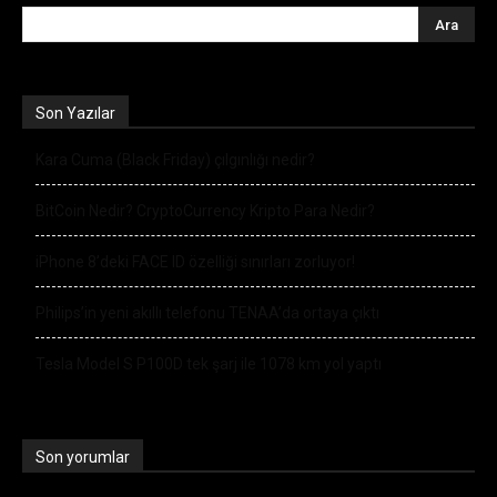
Son Yazılar
Kara Cuma (Black Friday) çılgınlığı nedir?
BitCoin Nedir? CryptoCurrency Kripto Para Nedir?
iPhone 8’deki FACE ID özelliği sınırları zorluyor!
Philips’in yeni akıllı telefonu TENAA’da ortaya çıktı
Tesla Model S P100D tek şarj ile 1078 km yol yaptı
Son yorumlar