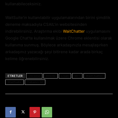
kullanabileceksiniz.
WaitSuite’in kullanılabilir uygulamalarından birini şimdilik
deneme maksadıyla CSAIL’in websitesinden
indirebilirsiniz. Araştırma ekibi
WaitChatter
uygulamasını
Google Chat’te kullanılmak üzere Chrome eklentisi olarak
kullanıma sunmuş. Böylece arkadaşınızla mesajlaşırken
arkadaşınız yazacağı şeyi bitirene kadar arada birkaç
kelime öğrenebilirsiniz.
ETIKETLER
Chrome
Eklenti
Lisan
MIT
WaitChatter
WaitSuite
Yabancı dil