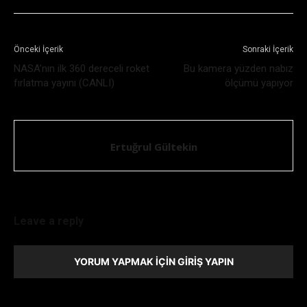
Önceki İçerik
Sonraki İçerik
NASA’nın ilk 360 dereceli roket
Bu kamera yüzden nabız
fırlatma yayını (CANLI)
ölçümü yapıyor
Ertuğrul Gültekin
Leave a reply
YORUM YAPMAK İÇIN GIRIŞ YAPIN