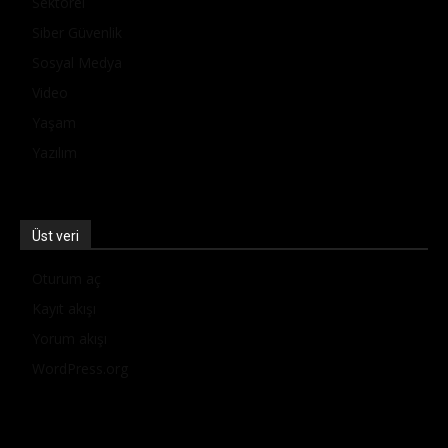
Sektörel
Siber Güvenlik
Sosyal Medya
Video
Yaşam
Yazılım
Üst veri
Oturum aç
Kayıt akışı
Yorum akışı
WordPress.org