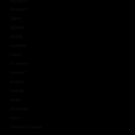
Biyografi
Donanım
Eğitim
Eğlence
Etkinlik
Giyilebilir
Haber
İnceleme
İnternet
İpuçları
Makale
Mobil
Otomobil
Oyun
Savunma Sanayi