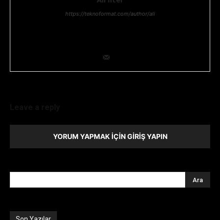
https://teknoformat.com/author/ali
Bilgi teknolojileri yöneticisi, Teknoloji ve Teknolojik gelişmeler,
her zaman ilgisini çekmiştir. Teknolojik araştırma ve geliştirme
konusunda uzmanlığıyla ekip lideridir.
Leave a reply
YORUM YAPMAK İÇIN GIRIŞ YAPIN
Son Yazılar