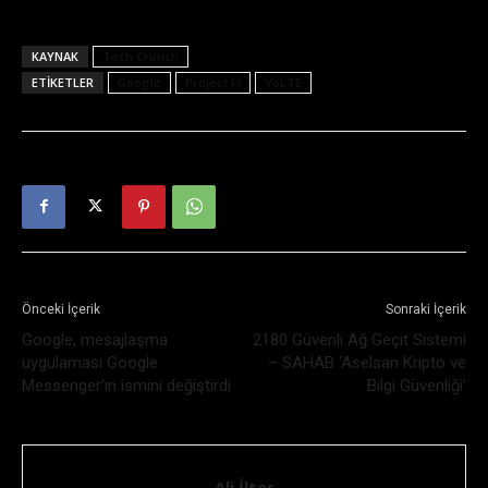
KAYNAK
Tech Crunch
ETIKETLER
Google
Project Fi
VoLTE
Önceki İçerik
Sonraki İçerik
Google, mesajlaşma
2180 Güvenli Ağ Geçit Sistemi
uygulaması Google
– SAHAB ‘Aselsan Kripto ve
Messenger’ın ismini değiştirdi
Bilgi Güvenliği’
Ali İlter