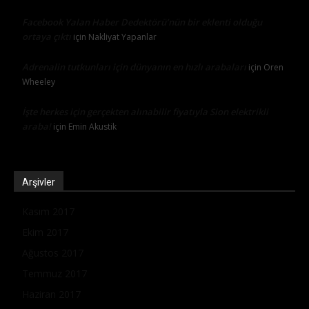
Facebook Yalan Haber Dedektörü’nün bir eklenti olduğu
ortaya çıktı
için
Nakliyat Yapanlar
Adrenalin tutkunları için dünyanın en hızlı arabaları
için
Oren
Wheeley
İşte herkes için gerçekten alınabilir fiyatıyla Sion elektrikli
araba!
için
Emin Akustik
Arşivler
Kasım 2017
Ekim 2017
Ağustos 2017
Temmuz 2017
Haziran 2017