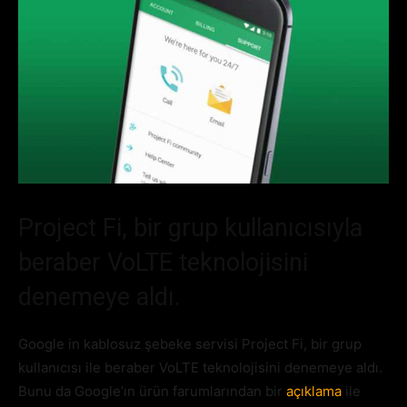
Project Fi, bir grup kullanıcısıyla
beraber VoLTE teknolojisini
denemeye aldı.
Google in kablosuz şebeke servisi Project Fi, bir grup
kullanıcısı ile beraber VoLTE teknolojisini denemeye aldı.
Bunu da Google’ın ürün farumlarından bir
açıklama
ile