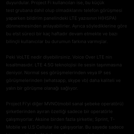
duyurdular. Project Fi kullancıları ise, bu küçük
test grubana dahil olup olmadıklarını telefon görüşmesi
yaparken bildirim panelindeki LTE yazısının H(HSPA)
dönmemesinden anlayabilirler. Ayrıca söylediklerine göre
bu etst süreci bir kaç haftadır devam etmekte ve bazı
bilinçli kullanıcılar bu durumun farkına varmışlar.
Peki VoLTE nedir diyebilirsiniz. Voice Over LTE nin
kısaltmasıdır. LTE 4.5G teknolojisi ile sesin taşınmasına
deniyor. Normal ses görüşmelerinden veya IP ses
görüşmelerinden (whatsapp, skype vb) daha kaliteli ve
yalın bir görüşme olanağı sağlıyor.
Project Fi’yi diğer MVNO(mobil sanal şebeke operatörü)
şirketlerinden ayıran özelliği sadece bir operatörle
çalışmıyorlar. Aksine birden fazla şirketle; Sprint, T-
Mobile ve U.S Cellular ile çalışıyorlar. Bu sayede sadece