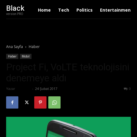
Black
Home
Tech
Politics
Entertainment
version PRO
Ana Sayfa
Haber
Haber
Mobil
Project Fi, VoLTE teknolojisini
denemeye aldı
Yazar
Ali İlter
-
24 Şubat 2017
518
0