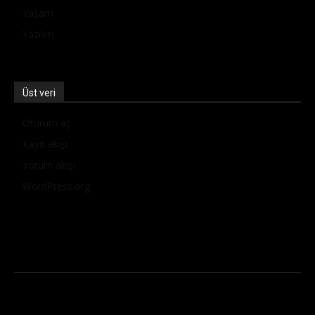
Yaşam
Yazılım
Üst veri
Oturum aç
Kayıt akışı
Yorum akışı
WordPress.org