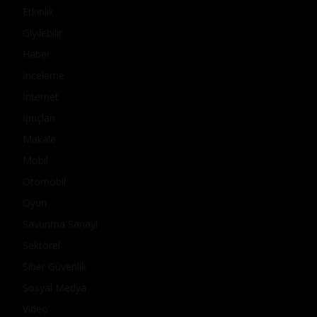
Etkinlik
Giyilebilir
Haber
İnceleme
İnternet
İpuçları
Makale
Mobil
Otomobil
Oyun
Savunma Sanayi
Sektörel
Siber Güvenlik
Sosyal Medya
Video