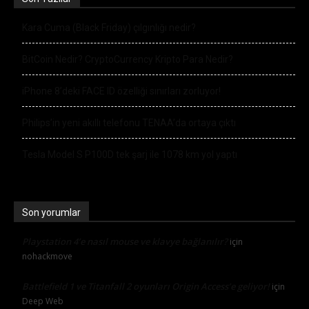
Kara Cuma (Black Friday) çılgınlığı nedir?
BitCoin Nedir? CryptoCurrency Kripto Para Nedir?
iPhone 8’deki FACE ID özelliği sınırları zorluyor!
Philips’in yeni akıllı telefonu TENAA’da ortaya çıktı
Tesla Model S P100D tek şarj ile 1078 km yol yaptı
Son yorumlar
Playstation 4’e nasıl mouse ve klavye bağlanılır?
için
nohackmove
Battlefield 1 ve Titanfall 2 oyunları Origin Access’e geliyor!
için
Deep Web