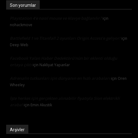
Son yorumlar
Playstation 4’e nasıl mouse ve klavye bağlanılır?
için
nohackmove
Battlefield 1 ve Titanfall 2 oyunları Origin Access’e geliyor!
için
Deep Web
Facebook Yalan Haber Dedektörü’nün bir eklenti olduğu
ortaya çıktı
için
Nakliyat Yapanlar
Adrenalin tutkunları için dünyanın en hızlı arabaları
için
Oren
Wheeley
İşte herkes için gerçekten alınabilir fiyatıyla Sion elektrikli
araba!
için
Emin Akustik
Arşivler