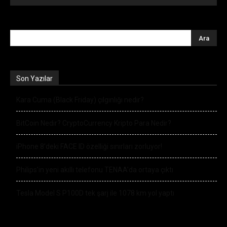
Son Yazılar
Kara Cuma (Black Friday) çılgınlığı nedir?
BitCoin Nedir? CryptoCurrency Kripto Para Nedir?
iPhone 8’deki FACE ID özelliği sınırları zorluyor!
Philips’in yeni akıllı telefonu TENAA’da ortaya çıktı
Tesla Model S P100D tek şarj ile 1078 km yol yaptı