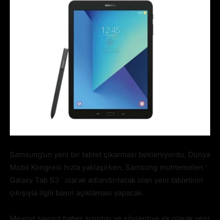
Samsung’un yeni bir tablet çıkarması bekleniyordu. Dünya
Mobil Kongresi hızla yaklaşırken, Samsung muhtemelen ‘
Galaxy Tab S3 ’ olarak adlandırılacak olan yeni tabletinin
çıkışıyla ilgili basın açıklaması yapacak.
Mevcut sayısız haber sızıntısı ve söylentiye ek olarak yeni