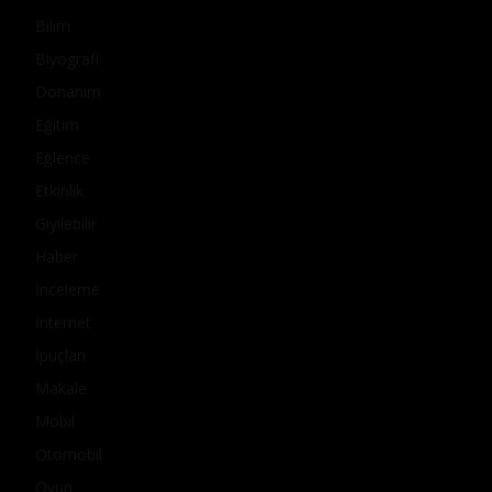
Bilim
Biyografi
Donanım
Eğitim
Eğlence
Etkinlik
Giyilebilir
Haber
İnceleme
İnternet
İpuçları
Makale
Mobil
Otomobil
Oyun