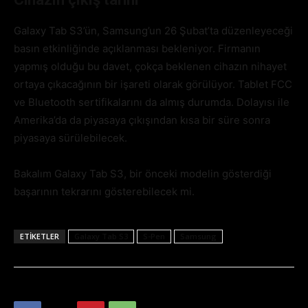
Galaxy Tab S3’ün, Samsung’un 26 Şubat’ta düzenleyeceği
basın etkinliğinde açıklanması bekleniyor. Firmanın
yapmış olduğu bu davet, çokça beklenen cihazın nihayet
ortaya çıkacağının bir işareti olarak görülüyor. Tablet FCC
ve Bluetooth sertifikalarını da almış durumda. Dolayısı ile
Amerika’da da piyasaya çıkışından kısa bir süre sonra
piyasaya sürülebilecek.
Bakalım Galaxy Tab S3, bir önceki modelin gösterdiği
başarının tekrarını gösterebilecek mi.
ETIKETLER
Galaxy Tab S3
S-Pen
Samsung