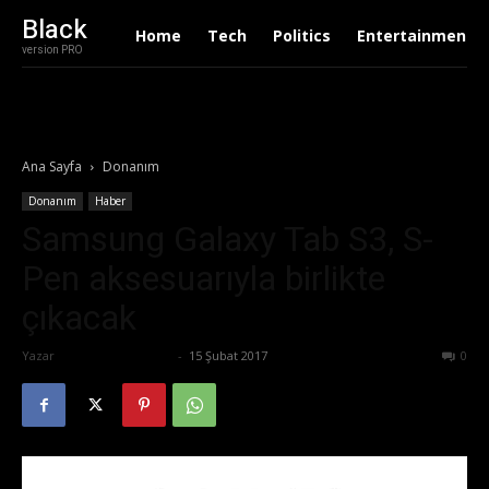
Black
Home
Tech
Politics
Entertainment
version PRO
Ana Sayfa
Donanım
Donanım
Haber
Samsung Galaxy Tab S3, S-
Pen aksesuarıyla birlikte
çıkacak
Yazar
Ertuğrul Gültekin
-
15 Şubat 2017
545
0