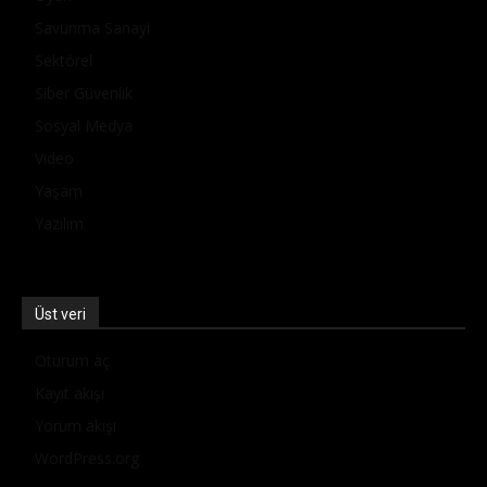
Savunma Sanayi
Sektörel
Siber Güvenlik
Sosyal Medya
Video
Yaşam
Yazılım
Üst veri
Oturum aç
Kayıt akışı
Yorum akışı
WordPress.org