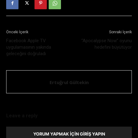
Önceki İçerik
Sonraki İçerik
Facebook Apple TV
“Apocalypse Now” oyunu
uygulamasının yakında
hedefini büyütüyor
geleceğini doğruladı
Ertuğrul Gültekin
Leave a reply
YORUM YAPMAK İÇIN GIRIŞ YAPIN