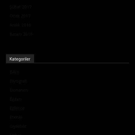
Şubat 2017
Ocak 2017
Aralık 2016
Kasım 2016
Kategoriler
Bilim
Biyografi
Donanım
Eğitim
Eğlence
Etkinlik
Giyilebilir