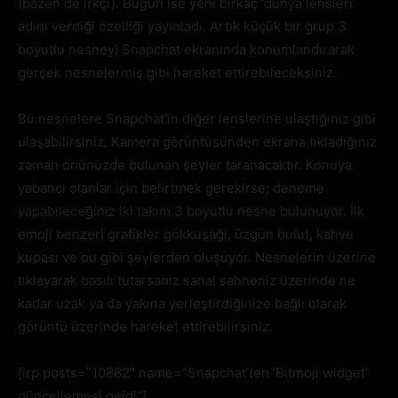
(bazen de ırkçı). Bugün ise yeni birkaç ‘dünya lensleri’
adını verdiği özelliği yayınladı. Artık küçük bir grup 3
boyutlu nesneyi Snapchat ekranında konumlandırarak
gerçek nesnelermiş gibi hareket ettirebileceksiniz.
Bu nesnelere Snapchat’in diğer lenslerine ulaştığınız gibi
ulaşabilirsiniz. Kamera görüntüsünden ekrana tıkladığınız
zaman önünüzde bulunan şeyler taranacaktır. Konuya
yabancı olanlar için belirtmek gerekirse; deneme
yapabileceğiniz iki takım 3 boyutlu nesne bulunuyor. İlk
emoji benzeri grafikler gökkuşağı, üzgün bulut, kahve
kupası ve bu gibi şeylerden oluşuyor. Nesnelerin üzerine
tıklayarak basılı tutarsanız sanal sahneniz üzerinde ne
kadar uzak ya da yakına yerleştirdiğinize bağlı olarak
görüntü üzerinde hareket ettirebilirsiniz.
[irp posts=”10882″ name=”Snapchat’ten ‘Bitmoji widget’
güncellemesi geldi”]