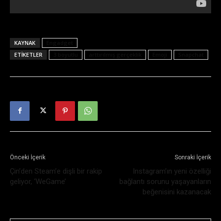
KAYNAK
Engadget
ETIKETLER
3 boyutlu
arttırılmış gerçeklik
Emoji
Snapchat
Önceki İçerik
Sonraki İçerik
Çin’den Steam’e dişli bir rakip
Instagram’ın yeni özelliği
geliyor, ‘WeGame’
bağlantı sorunu yaşayanların
beğenisini kazanacak