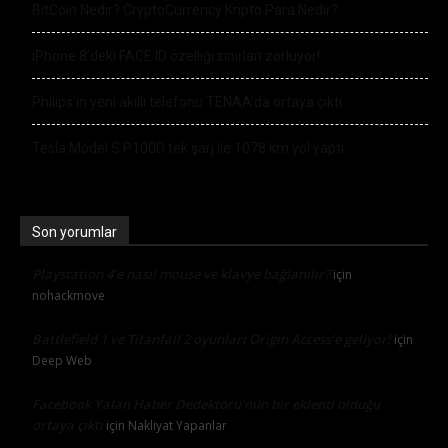
BitCoin Nedir? CryptoCurrency Kripto Para Nedir?
iPhone 8’deki FACE ID özelliği sınırları zorluyor!
Philips’in yeni akıllı telefonu TENAA’da ortaya çıktı
Tesla Model S P100D tek şarj ile 1078 km yol yaptı
Son yorumlar
Playstation 4’e nasıl mouse ve klavye bağlanılır?
için
nohackmove
Battlefield 1 ve Titanfall 2 oyunları Origin Access’e geliyor!
için
Deep Web
Facebook Yalan Haber Dedektörü’nün bir eklenti olduğu
ortaya çıktı
için
Nakliyat Yapanlar