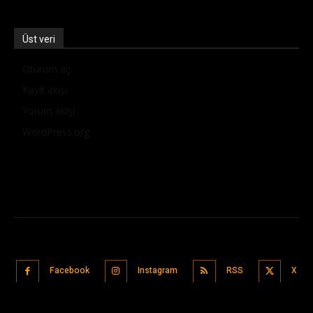
Üst veri
Oturum aç
Kayıt akışı
Yorum akışı
WordPress.org
Facebook
Instagram
RSS
X