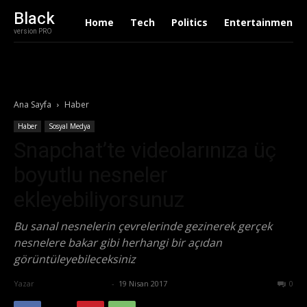
Black
Home
Tech
Politics
Entertainment
version PRO
Ana Sayfa
Haber
Haber
Sosyal Medya
Snapchat’te videolarınıza üç
boyutlu nesneler
ekleyebiliyorsunuz
Bu sanal nesnelerin çevrelerinde gezinerek gerçek
nesnelere bakar gibi herhangi bir açıdan
görüntüleyebileceksiniz
Yazar
Ertuğrul Gültekin
-
19 Nisan 2017
573
0