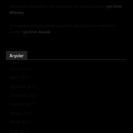
Adrenalin tutkunları için dünyanın en hızlı arabaları
için
Oren
Wheeley
İşte herkes için gerçekten alınabilir fiyatıyla Sion elektrikli
araba!
için
Emin Akustik
Arşivler
Kasım 2017
Ekim 2017
Ağustos 2017
Temmuz 2017
Haziran 2017
Mayıs 2017
Nisan 2017
Mart 2017