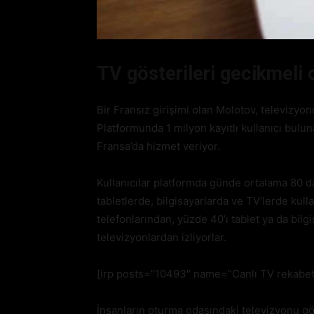
TV gösterileri gecikmeli o
Bir Fransız girişimi olan Molotov, televizyo
Platformunda 1 milyon kayıtlı kullanıcı bulun
Fransa’da hizmet veriyor.
Kullanıcılar platformda günde ortalama 80 da
tabletlerde, bilgisayarlarda ve TV’lerde kulla
telefonlarından, yüzde 40’ı tablet ya da bilg
televizyonlardan izliyorlar.
[irp posts=”10493″ name=”Canlı TV rekabet
İnsanların oturma odasındaki televizyonu gö