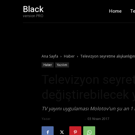
Black
Home
T
version PRO
Ana Sayfa
Haber
Televizyon seyretme alışkanlığın
Haber
Yazılım
Televizyon seyret
değiştirebilecek 
TV yayını uygulaması Molotov’un şu an 1 m
Yazar
Ertuğrul Gültekin
-
03 Nisan 2017