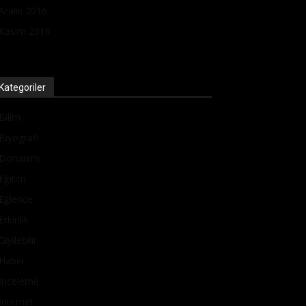
Aralık 2016
Kasım 2016
Kategoriler
Bilim
Biyografi
Donanım
Eğitim
Eğlence
Etkinlik
Giyilebilir
Haber
İnceleme
İnternet