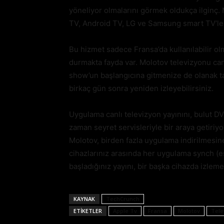
yöneliyor olmalarını görmek oldukça ilginç
TV, Android TV, LG ve Samsung smart TV’ler
Bu hizmet sadece Fransa’da kullanılabilir o
durmakta fayda var. Molotov televizyonu canl
show’un başlangıcına gitmenize de olanak t
birkaç gün sonra yeniden izleyebilirsiniz.
Uygulama canlı televizyon yayınını, bulut DV
zaman seyret servisleriyle bir araya getir
Molotov, birden fazla uygulama indirilmesin
cihazlarınız arasında her uygulama synch (eş
başladığınız yayını, bir başka cihazda izlem
KAYNAK
TechCrunch
ETIKETLER
Apple Tv
Fransa
Molotov
Tele