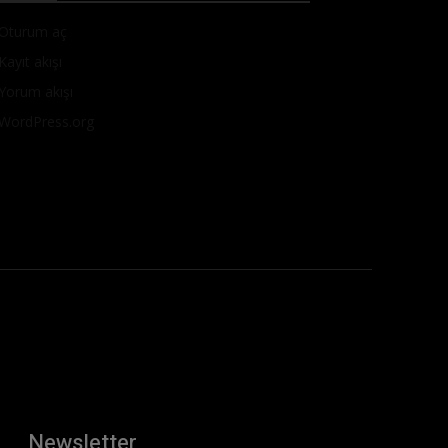
Oturum aç
Kayıt akışı
Yorum akışı
WordPress.org
Newsletter