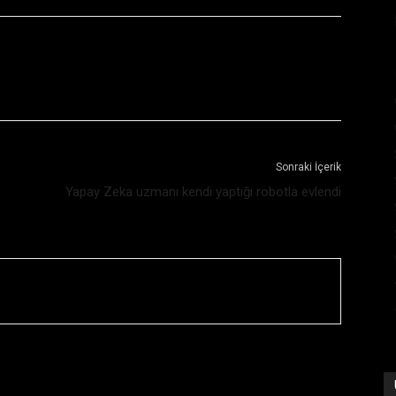
Sonraki İçerik
Yapay Zeka uzmanı kendi yaptığı robotla evlendi