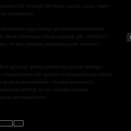
. Molotov iOS, Android, Windows, macOS, Linux, Apple
de izlenebiliyor.
lmakla birlikte uygulamanın genel anlamda üzerinde
ı olarak izlemenize olanak sağladığı gibi, izlediğiniz
anır. Ve aynı zamanda yayınlanmış olan bölümleri
R ve güçlü bir arama özelliğinden oluşan dilediğin
iyor. Hemen hemen her şeyi kendi bünyesinde barındıran
e gerek bırakmamaktadır. Ve daha da önemlisi,
leştirme) edildiği için bir cihazda izlemeye
eye devam edebilirsiniz.
vizyon
TV