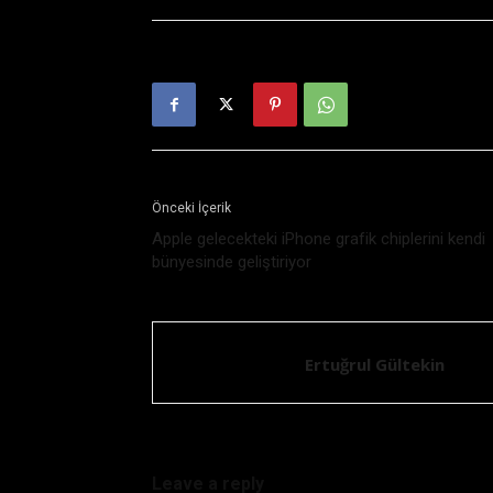
Önceki İçerik
Apple gelecekteki iPhone grafik chiplerini kendi
bünyesinde geliştiriyor
Ertuğrul Gültekin
Leave a reply