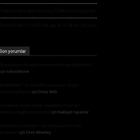
Philips’in yeni akıllı telefonu TENAA’da ortaya çıktı
Tesla Model S P100D tek şarj ile 1078 km yol yaptı
Son yorumlar
Playstation 4’e nasıl mouse ve klavye bağlanılır?
için
nohackmove
Battlefield 1 ve Titanfall 2 oyunları Origin
Access’e geliyor!
için
Deep Web
Facebook Yalan Haber Dedektörü’nün bir
eklenti olduğu ortaya çıktı
için
Nakliyat Yapanlar
Adrenalin tutkunları için dünyanın en hızlı
arabaları
için
Oren Wheeley