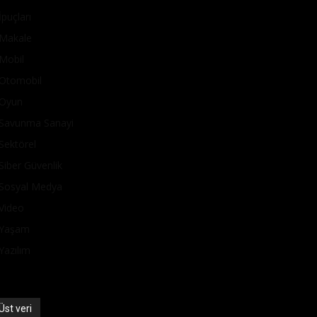
İpuçları
Makale
Mobil
Otomobil
Oyun
Savunma Sanayi
Sektörel
Siber Güvenlik
Sosyal Medya
Video
Yaşam
Yazılım
Üst veri