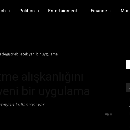
ech
Politics
Entertainment
Finance
Mus
ı değiştirebilecek yeni bir uygulama
me alışkanlığını
yeni bir uygulama
ilyon kullanıcısı var
577
0