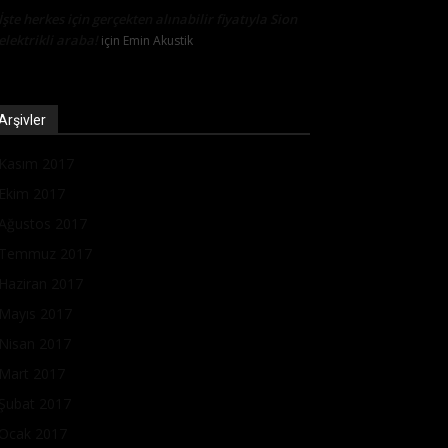
İşte herkes için gerçekten alınabilir fiyatıyla Sion
elektrikli araba!
için
Emin Akustik
Arşivler
Kasım 2017
Ekim 2017
Ağustos 2017
Temmuz 2017
Haziran 2017
Mayıs 2017
Nisan 2017
Mart 2017
Şubat 2017
Ocak 2017