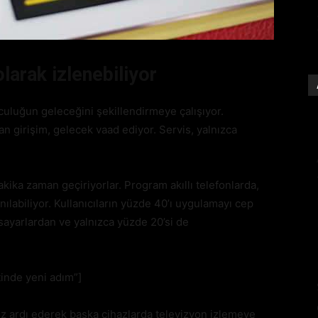
larak izlenebiliyor
nculuğun geleceğini şekillendirmeye çalışıyor.
an girişim, gelecek vaad ediyor. Servis, yalnızca
kika zaman geçiriyorlar. Program akıllı telefonlarda,
nılabiliyor. Kullanıcıların yüzde 40’ı uygulamayı cep
isayarlardan ve yalnızca yüzde 20’si de
inde yeni adım”]
z ardı ederek başka cihazlarda televizyon izlemeye