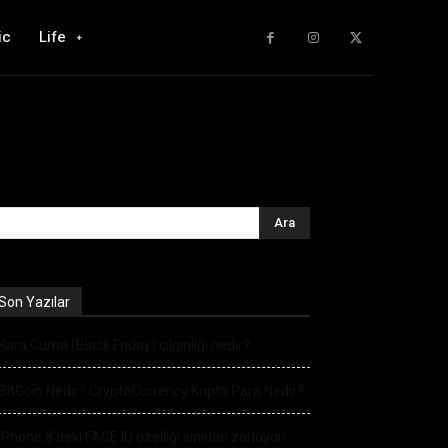
ic
Life
Son Yazılar
Kara Cuma (Black Friday) çılgınlığı nedir?
BitCoin Nedir? CryptoCurrency Kripto Para Nedir?
iPhone 8’deki FACE ID özelliği sınırları zorluyor!