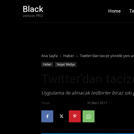
Black
Home
T
version PRO
Ana Sayfa
Haber
Twitter’dan tacize yönelik yeni 
Haber
Sosyal Medya
Twitter’dan taciz
Uygulama ile alınacak tedbirler biraz sık
Yazar
Ertuğrul Gültekin
-
10 Mart 2017