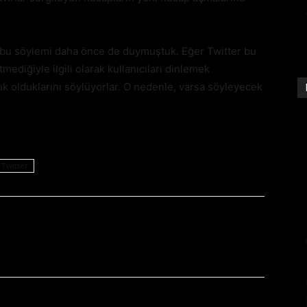
 bu söylemi daha önce de duymuştuk. Eğer Twitter bu
mediğiyle ilgili olarak kullanıcıları dinlemek
ık olduklarını söylüyorlar. O nedenle, varsa söyleyecek
Twitter