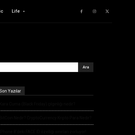
ic
Life
Son Yazılar
Kara Cuma (Black Friday) çılgınlığı nedir?
BitCoin Nedir? CryptoCurrency Kripto Para Nedir?
iPhone 8’deki FACE ID özelliği sınırları zorluyor!