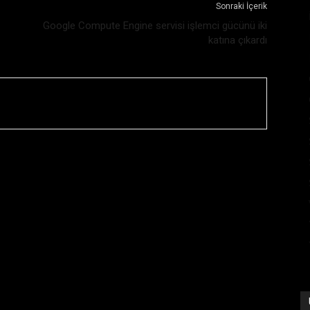
Sonraki İçerik
Google Compute Engine servisi işlemci gücünü iki
katına çıkardı