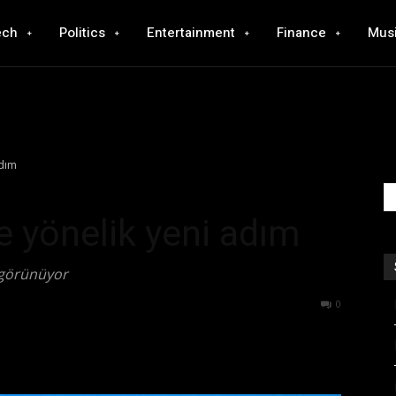
ech
Politics
Entertainment
Finance
Mus
adım
e yönelik yeni adım
ı görünüyor
538
0