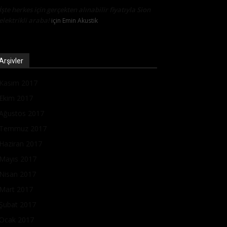
İşte herkes için gerçekten alınabilir fiyatıyla Sion
elektrikli araba!
için
Emin Akustik
Arşivler
Kasım 2017
Ekim 2017
Ağustos 2017
Temmuz 2017
Haziran 2017
Mayıs 2017
Nisan 2017
Mart 2017
Şubat 2017
Ocak 2017