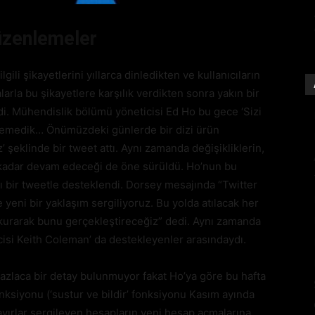
üzenlemeler
lgili şikayetlerini yıllarca dinledikten ve kullanıcıların
arla bu şikayetlere karşılık verdikten sonra yakın bir
di. Mühendislik bölümü yöneticisi Ed Ho bu gece ‘Sizi
edemedik… Önümüzdeki günlerde bir dizi ürün
 şeklinde bir tweet attı. Aynı zamanda değişikliklerin,
e kadar devam edeceği de öne sürüldü. Ho’nun bu
ı bir tweetle desteklendi. Dorsey mesajında “Twitter
yeni bir yaklaşım sergiliyoruz. Bu yolda atılacak her
da kurarak bunu gerçekleştireceğiz” dedi. Aynı zamanda
isi Keith Coleman’ da destekleyenler arasındaydı.
fazlaca bir detay bulunmuyor fakat Ho’ya göre bu hafta
nksiyonu (‘sustur ve bildir’ fonksiyonu Kasım ayında
tavırlar sergileyen hesapların yeni hesap açmalarına