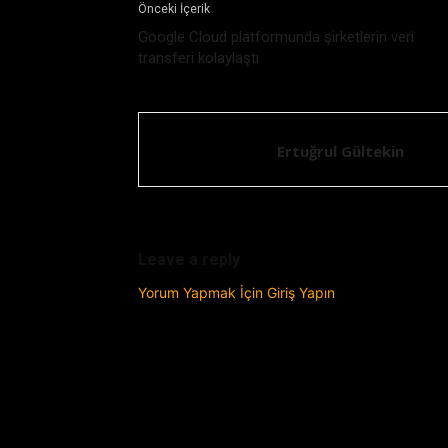
Önceki İçerik
Google Cloud platformunda şirketlerin veri
transferi kolaylaştı
Ertuğrul Gültekin
Leave a reply
Yorum Yapmak İçin Giriş Yapın