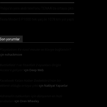
Philips’in yeni akıllı telefonu TENAA’da ortaya çıktı
Tesla Model S P100D tek şarj ile 1078 km yol yaptı
Son yorumlar
Playstation 4’e nasıl mouse ve klavye bağlanılır?
için
nohackmove
Battlefield 1 ve Titanfall 2 oyunları Origin
Access’e geliyor!
için
Deep Web
Facebook Yalan Haber Dedektörü’nün bir
eklenti olduğu ortaya çıktı
için
Nakliyat Yapanlar
Adrenalin tutkunları için dünyanın en hızlı
arabaları
için
Oren Wheeley