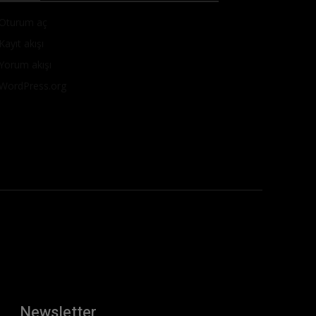
Oturum aç
Kayıt akışı
Yorum akışı
WordPress.org
Newsletter