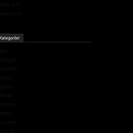
Aralık 2016
Kasım 2016
Kategoriler
Bilim
Biyografi
Donanım
Eğitim
Eğlence
Etkinlik
Giyilebilir
Haber
İnceleme
İnternet