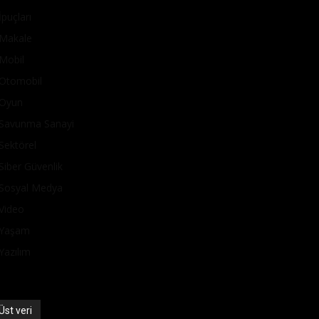
İpuçları
Makale
Mobil
Otomobil
Oyun
Savunma Sanayi
Sektörel
Siber Güvenlik
Sosyal Medya
Video
Yaşam
Yazılım
Üst veri