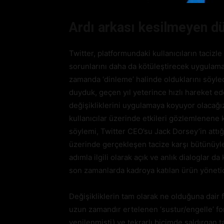
Ardı arkası kesilmeyen d
Twitter, platformundaki kullanıcıların tacizle i
sorunlarını daha da kötüleştirecek uygulamal
zamanda ‘dinleme’ halinde olduklarını söyle
duyduk, geçen yıl yeterince hızlı hareket 
değişikliklerini uygulamaya koyuyor olacağız’
kullanıcılar üzerinde etkileri gözlemlenen
söylemi, Twitter CEO’su Jack Dorsey’in attığ
üzerinde gerçekleşen tacize karşı bütünüyle 
adımla ilgili olarak açık ve anlık dialoglar 
son zamanlarda kadroya katılan ürün yönetic
Değişikliklerin tam olarak ne olduğuna dair 
uzun zamandır ertelenen ‘sustur/engelle’ fo
yenilenmişti) ve tekrarlı biçimde saldırgan 