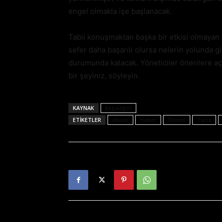
engel olmakla işe başlanacak.
Tabii konuşmaktan başka bir etkisi olmayan
sefer daha başarılı olursa nelerin yolunda git
durumunda kalacak. Yöneticiler önerilere aç
bir şeyiniz, söyleyin.
KAYNAK
Engadget
ETIKETLER
Abuse
Haber
Önlem
Taciz