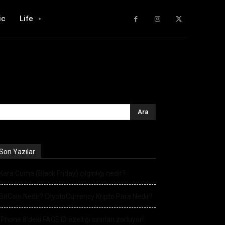
ic
Life
Son Yazılar
Kara Cuma (Black Friday) çılgınlığı nedir?
BitCoin Nedir? CryptoCurrency Kripto Para Nedir?
iPhone 8’deki FACE ID özelliği sınırları zorluyor!