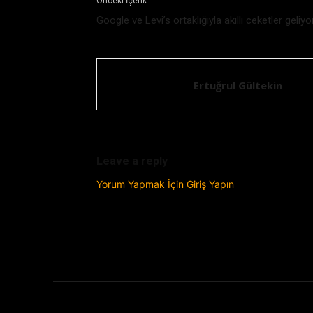
Önceki İçerik
Google ve Levi’s ortaklığıyla akıllı ceketler geliyo
Ertuğrul Gültekin
Leave a reply
Yorum Yapmak İçin Giriş Yapın