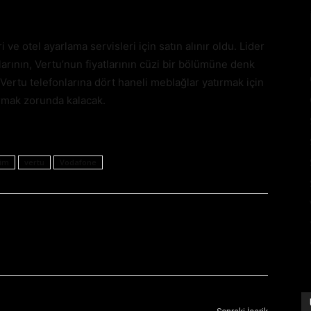
ve otel ayarlama servisleri için satın alınır oldu. Lider
nlarının, Vertu’nun fiyatlarının cüzi bir bölümüne denk
, Vertu telefonlarına dört haneli meblağlar yatırmak için
rmak zorunda kalacak.
sim
vertu
Vodafone