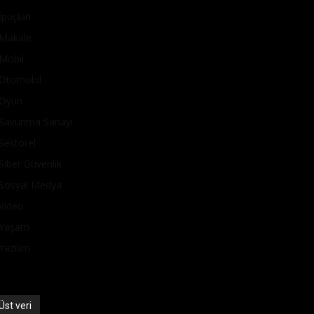
İpuçları
Makale
Mobil
Otomobil
Oyun
Savunma Sanayi
Sektörel
Siber Güvenlik
Sosyal Medya
Video
Yaşam
Yazılım
Üst veri