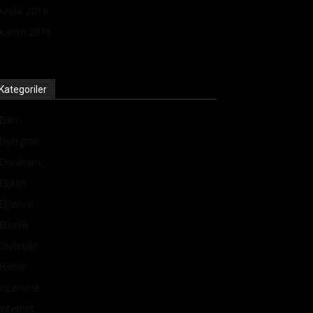
Aralık 2016
Kasım 2016
Kategoriler
Bilim
Biyografi
Donanım
Eğitim
Eğlence
Etkinlik
Giyilebilir
Haber
İnceleme
İnternet