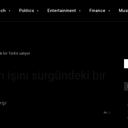
ech
Politics
Entertainment
Finance
Mus
i bir Türk’e satıyor
n işini sürgündeki bir
işi
910
0