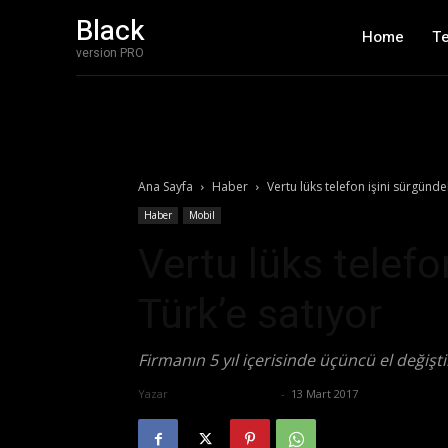
Black
Home
T
version PRO
Ana Sayfa
Haber
Vertu lüks telefon işini sürgündek
Haber
Mobil
Vertu lüks telefo
Türk’e satıyor
Firmanın 5 yıl içerisinde üçüncü el değiştir
Yazar
Ertuğrul Gültekin
-
13 Mart 2017