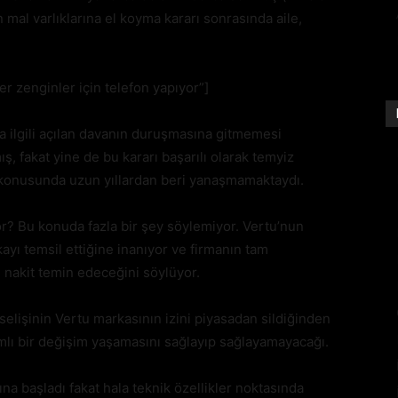
 mal varlıklarına el koyma kararı sonrasında aile,
 zenginler için telefon yapıyor”]
yla ilgili açılan davanın duruşmasına gitmemesi
 fakat yine de bu kararı başarılı olarak temyiz
ış konusunda uzun yıllardan beri yanaşmamaktaydı.
or? Bu konuda fazla bir şey söylemiyor. Vertu’nun
ayı temsil ettiğine inanıyor ve firmanın tam
 nakit temin edeceğini söylüyor.
kselişinin Vertu markasının izini piyasadan sildiğinden
lı bir değişim yaşamasını sağlayıp sağlayamayacağı.
na başladı fakat hala teknik özellikler noktasında