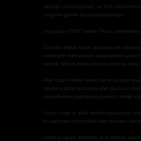
iddiaları reddediyorlar), ve Türk hükümetinin
sürgüne gitmek durumunda kalmıştı.
[irp posts=”5819″ name=”Vertu, seyahatsever
Özellikle Hakan Uzan, dolandırıcılık iddiası
nedeniyle mahkemeye saygısızlıkla suçlanmış,
etmişti. Netice itibariyle Nokia Uzan’a, sat
Peki Uzan’ın ekibi neden Vertu’yu satın alıy
tanınmış pazar tecrübesi olan güçlü bir mark
kapasitesine ulaşmasına yardımcı olmak için
Sorun, Uzan’ın, akıllı telefon piyasasının yü
bu yana can çekişmekte olan markanın anlam
Firma program dahilinde akıllı telefon yapımı