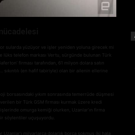
mücadelesi
zor sularda yüzüyor ve işler yeniden yoluna girecek mi
öre lüks telefon markası Vertu, sürgünde bulunan Türk
ferton’ firması tarafından, 61 milyon dolara satın
… sıkıntılı (en hafif tabiriyle) olan bir ailenin ellerine
loji borsasındaki yıkım sonrasında temerrüde düşmesi
 verilen bir Türk GSM firması kurmak üzere kredi
 işlerinde omurga kemiği olurken, Uzanlar’ın firma
dair söylentiler uçuşuyordu.
r Uzanlar’ı milyarlarca dolarlık borca sokmuş (ki hala