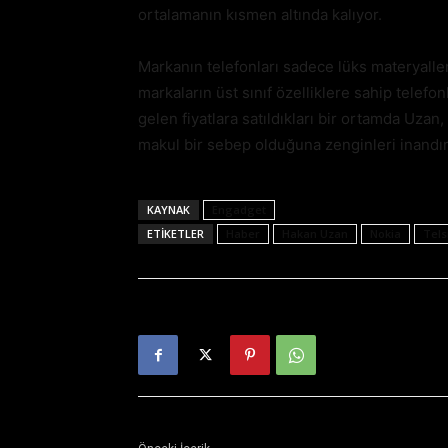
ortalamanın kısmen altında kalıyor.
Markanın telefonları sadece lüks materyalleri 
markaların üst sınıf özelliklere sahip telefo
gelen fiyatlara satıldıkları bir ortamda Uzan
makul bir sebep olduğuna zenginleri inandı
KAYNAK
Engadget
ETIKETLER
Haber
Hakan Uzan
Nokia
Tel