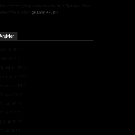
İşte herkes için gerçekten alınabilir fiyatıyla Sion
elektrikli araba!
için
Emin Akustik
Arşivler
Kasım 2017
Ekim 2017
Ağustos 2017
Temmuz 2017
Haziran 2017
Mayıs 2017
Nisan 2017
Mart 2017
Şubat 2017
Ocak 2017