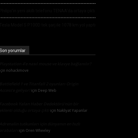
Philips’in yeni akıllı telefonu TENAA’da ortaya çıktı
Tesla Model S P100D tek şarj ile 1078 km yol yaptı
Son yorumlar
Playstation 4’e nasıl mouse ve klavye bağlanılır?
için
nohackmove
Battlefield 1 ve Titanfall 2 oyunları Origin
Access’e geliyor!
için
Deep Web
Facebook Yalan Haber Dedektörü’nün bir
eklenti olduğu ortaya çıktı
için
Nakliyat Yapanlar
Adrenalin tutkunları için dünyanın en hızlı
arabaları
için
Oren Wheeley