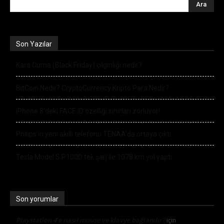
Son Yazılar
Kara Cuma (Black Friday) çılgınlığı nedir?
BitCoin Nedir? CryptoCurrency Kripto Para Nedir?
iPhone 8’deki FACE ID özelliği sınırları zorluyor!
Philips’in yeni akıllı telefonu TENAA’da ortaya çıktı
Tesla Model S P100D tek şarj ile 1078 km yol yaptı
Son yorumlar
Playstation 4’e nasıl mouse ve klavye bağlanılır?
için