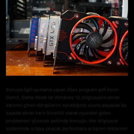
Konuyla ilgili açıklama yapan Xbox program şefi Kevin
Gamill, Game Mode ile Windows 10, bilgisayarın ekran
kartının görev döngülerini oynadığınız oyuna atayacak bu
sayede ekran kartı öncelikli olarak oyundan gelen
problemleri çözecek şeklinde konuştu. Her bilgisayar
sisteminde ortaya çıkacak performans artışının miktarının