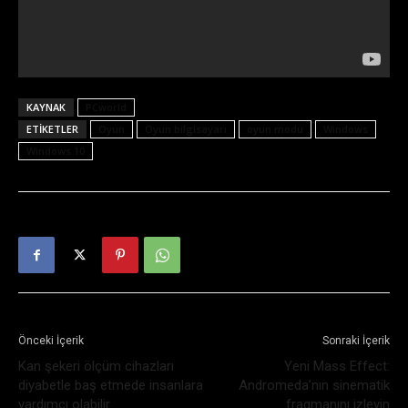
KAYNAK
PCworld
ETIKETLER
Oyun
Oyun bilgisayarı
oyun modu
Windows
Windows 10
Önceki İçerik
Sonraki İçerik
Kan şekeri ölçüm cihazları
Yeni Mass Effect:
diyabetle baş etmede insanlara
Andromeda’nın sinematik
yardımcı olabilir
fragmanını izleyin