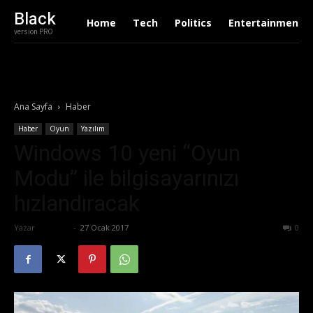
Black
Home
Tech
Politics
Entertainment
version PRO
Ana Sayfa
Haber
Haber
Oyun
Yazılım
Windows 10 yeni “Oyun
Modu” ile bilgisayarınızı
hızlandıracak
Yazar
Ali İlter
-
27 Ocak 2017
632
0