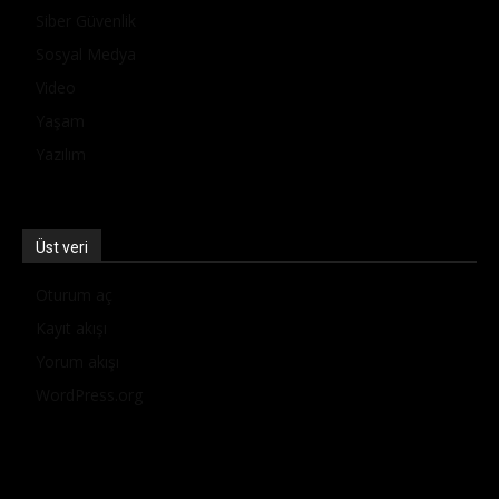
Siber Güvenlik
Sosyal Medya
Video
Yaşam
Yazılım
Üst veri
Oturum aç
Kayıt akışı
Yorum akışı
WordPress.org