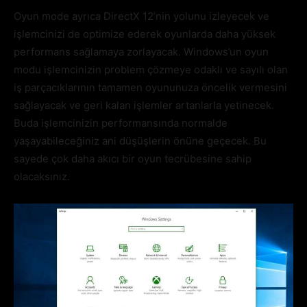
Oyun mode ayrıca DirectX 12’nin yolunu izleyecek ve
işlemcinizi de optimize ederek oyunlarda daha yüksek
performans sağlamaya zorlayacak. Windows’un oyun
modu işlemcinizin problem çözmeye odaklı ve sayılı olan
iş parçacıklarının tamamen oyununuza öncelik vermesini
sağlayacak ve geri kalan işlemler artanlarla yetinecek.
Buda işlemcinizin performansında normalde
yaşayabileceğiniz ani düşüşlerin önüne geçecek. Bu
sayede çok daha akıcı bir oyun tecrübesine sahip
olacaksınız.