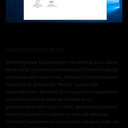
%5 performans artışı
Şimdi bilgisayar kullanıcılarının merak ettiği soru; Game
Mode hangi oyunlarda kullanılabilecek? Gamill’in yaptığı
açıklamaya göre oyun modu, Windows Store’da bulunan
oyunlarda ve geleneksel “Win32” oyunlarında
kullanılabilecek. Windows Store oyunlarının geleneksel
oyunlara göre biraz daha performans artışı
göstereceğinin altını çizen Gamill, geleneksel oyunların
birden fazla işlem ürettiğinin ve daha çok arka plan
hizmetleri kullanmasının buna sebep olduğunu ifade etti.