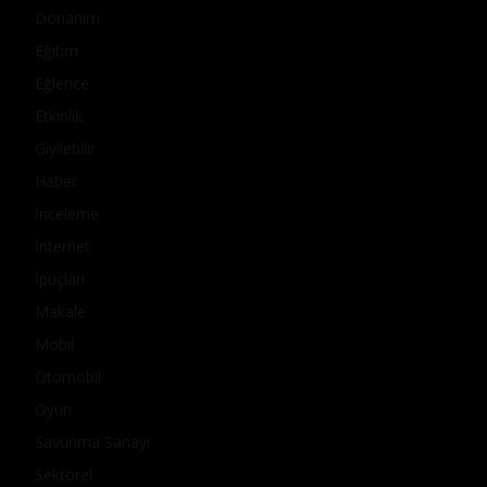
Donanım
Eğitim
Eğlence
Etkinlik
Giyilebilir
Haber
İnceleme
İnternet
İpuçları
Makale
Mobil
Otomobil
Oyun
Savunma Sanayi
Sektörel