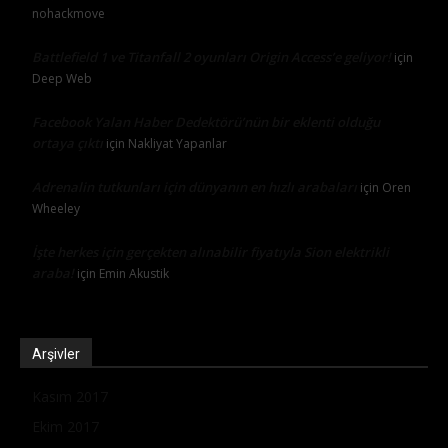
nohackmove
Battlefield 1 ve Titanfall 2 oyunları Origin Access’e geliyor!
için
Deep Web
Facebook Yalan Haber Dedektörü’nün bir eklenti olduğu
ortaya çıktı
için
Nakliyat Yapanlar
Adrenalin tutkunları için dünyanın en hızlı arabaları
için
Oren
Wheeley
İşte herkes için gerçekten alınabilir fiyatıyla Sion elektrikli
araba!
için
Emin Akustik
Arşivler
Kasım 2017
Ekim 2017