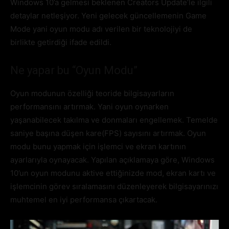
Windows 10’a gelmesi beklenen Creators Update’le ilgili
detaylar netleşiyor. Yeni gelecek güncellemenin Game
Mode yani oyun modu adı verilen bir teknolojiyi de
birlikte getirdiği ifade edildi.
Ne yapar bu “Oyun Modu”
Oyun modunun özelliği teoride bilgisayarların
performansını artırmak. Yani oyun oynarken
yaşanabilecek takılma ve donmaları engellemek. Temelde
saniye başına düşen kare(FPS) sayısını artırmak. Oyun
modu bunu yapmak için işlemci ve ekran kartının
ayarlarıyla oynayacak. Yapılan açıklamaya göre, Windows
10’un oyun modunu aktive ettiğinizde mod, ekran kartı ve
işlemcinin görev sıralamasını düzenleyerek bilgisayarınızı
muhtemel en iyi performansa çıkartacak.