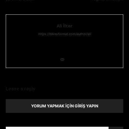
Ali İlter
https://teknoformat.com/author/ali
Bilgi teknolojileri yöneticisi, Teknoloji ve Teknolojik gelişmeler,
her zaman ilgisini çekmiştir. Teknolojik araştırma ve geliştirme
konusunda uzmanlığıyla ekip lideridir.
Leave a reply
YORUM YAPMAK İÇIN GIRIŞ YAPIN