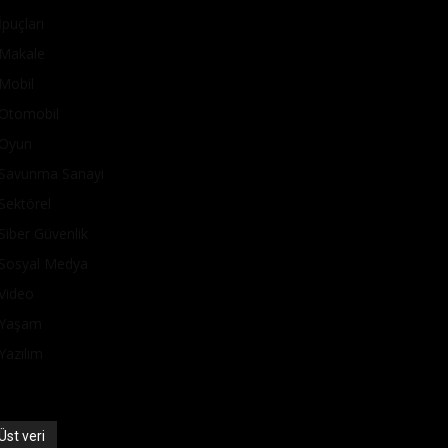
İpuçları
Makale
Mobil
Otomobil
Oyun
Savunma Sanayi
Sektörel
Siber Güvenlik
Sosyal Medya
Video
Yaşam
Yazılım
Üst veri