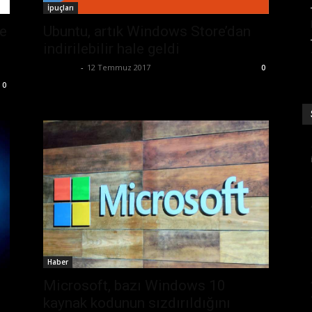
İpuçları
le
Ubuntu, artık Windows Store’dan
indirilebilir hale geldi
Eda Sarı
-
12 Temmuz 2017
0
0
Haber
Microsoft, bazı Windows 10
kaynak kodunun sızdırıldığını