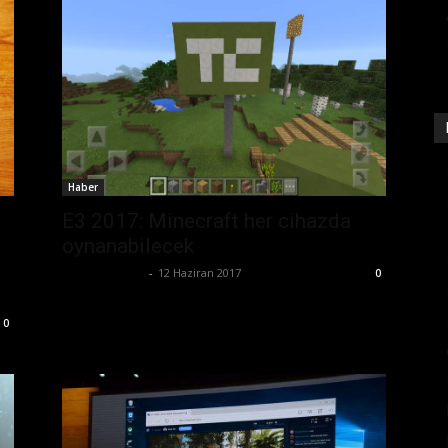
Haber
E3 2017: Minecraft her cihazda
oynanabilecek
Emre Bayındır
-
12 Haziran 2017
0
0