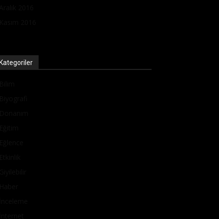
Aralık 2016
Kasım 2016
Kategoriler
Bilim
Biyografi
Donanım
Eğitim
Eğlence
Etkinlik
Giyilebilir
Haber
İnceleme
İnternet