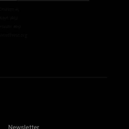
Oturum aç
Kayıt akışı
Yorum akışı
WordPress.org
Newsletter