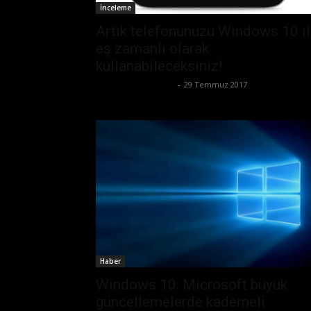
İnceleme
Artık telefonunuzu Windows 10 i
eş zamanlı olarak
kullanabileceksiniz!
Mehmet Ali Başarır
-
29 Temmuz 2017
Haber
Windows 10: Microsoft büyük
güncellemelerde kademeli