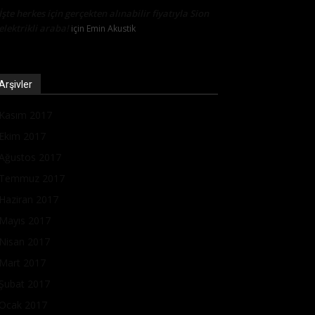
İşte herkes için gerçekten alınabilir fiyatıyla Sion
elektrikli araba!
için
Emin Akustik
Arşivler
Kasım 2017
Ekim 2017
Ağustos 2017
Temmuz 2017
Haziran 2017
Mayıs 2017
Nisan 2017
Mart 2017
Şubat 2017
Ocak 2017