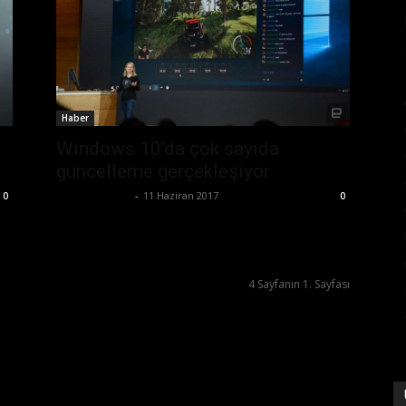
Haber
Windows 10’da çok sayıda
güncelleme gerçekleşiyor
Emre Bayındır
-
11 Haziran 2017
0
0
4 Sayfanın 1. Sayfası