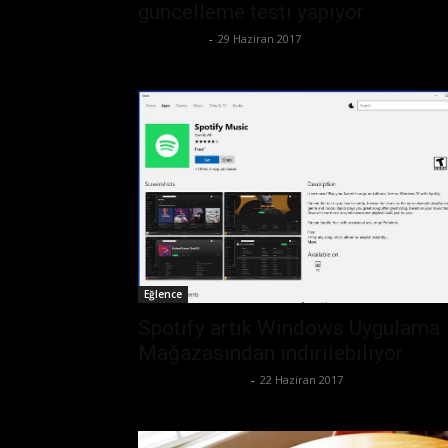
güncelleme testi yapıyor
Tolga Ünal
-
29 Haziran 2017
Eğlence
Spotify artık Windows Uygulama
Mağazasından indirilebiliyor
Büşra Maraş Bulut
-
22 Haziran 2017