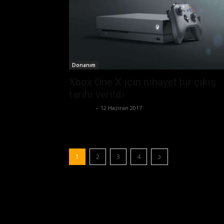
Donanım
Xbox One X için nihayet bir çıkış
tarihi verildi
Eda Sarı
-
12 Haziran 2017
1
2
3
4