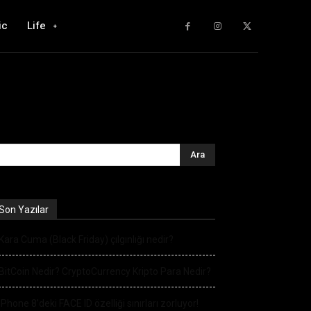
ic
Life
Son Yazılar
Kara Cuma (Black Friday) çılgınlığı nedir?
BitCoin Nedir? CryptoCurrency Kripto Para Nedir?
iPhone 8’deki FACE ID özelliği sınırları zorluyor!