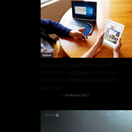
Haber
Microsoft, yerden tasarruf
etmenizi sağlayan Files on
Demand’ı Windows Insider’e
getiriyor
Tolga Ünal
-
14 Haziran 2017