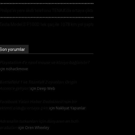
Philips’in yeni akıllı telefonu TENAA’da ortaya çıktı
Tesla Model S P100D tek şarj ile 1078 km yol yaptı
Son yorumlar
Playstation 4’e nasıl mouse ve klavye bağlanılır?
için
nohackmove
Battlefield 1 ve Titanfall 2 oyunları Origin
Access’e geliyor!
için
Deep Web
Facebook Yalan Haber Dedektörü’nün bir
eklenti olduğu ortaya çıktı
için
Nakliyat Yapanlar
Adrenalin tutkunları için dünyanın en hızlı
arabaları
için
Oren Wheeley