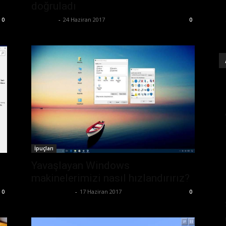
doğruladı
Eda Sarı
-
24 Haziran 2017
0
0
İpuçları
Yavaşlayan Windows
makinelerimizi nasıl hızlandırırız?
Emre Bayındır
-
17 Haziran 2017
0
0