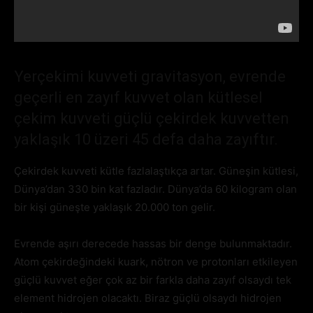
Yerçekimi kuvveti gravitasyon, evrende
geçerli en zayıf kuvvet olan kütlesel
çekim kuvveti güçlü çekirdek kuvvetten
yaklaşık 10 üzeri 45 defa daha zayıftır.
Çekirdek kuvveti kütle fazlalaştıkça artar. Güneşin kütlesi,
Dünya’dan 330 bin kat fazladır. Dünya’da 60 kilogram olan
bir kişi güneşte yaklaşık 20.000 ton gelir.
Evrende aşırı derecede hassas bir denge bulunmaktadır.
Atom çekirdeğindeki kuark, nötron ve protonları etkileyen
güçlü kuvvet eğer çok az bir farkla daha zayıf olsaydı tek
element hidrojen olacaktı. Biraz güçlü olsaydı hidrojen