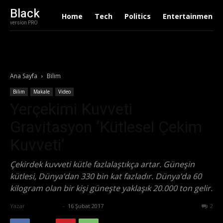
Black
Home
Tech
Politics
Entertainment
version PRO
Ana Sayfa
Bilim
Bilim
Makale
Video
Yerçekimi Kuvveti
Gravitasyon ‘Kütlesel Çekim
Kuvveti’
Çekirdek kuvveti kütle fazlalaştıkça artar. Güneşin
kütlesi, Dünya’dan 330 bin kat fazladır. Dünya’da 60
kilogram olan bir kişi güneşte yaklaşık 20.000 ton gelir.
Yazar
Zafer Emin
-
16 Şubat 2017
3983
2