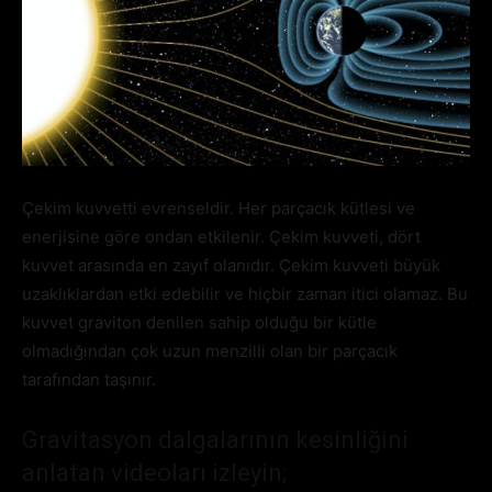
Çekim kuvvetti evrenseldir. Her parçacık kütlesi ve
enerjisine göre ondan etkilenir. Çekim kuvveti, dört
kuvvet arasında en zayıf olanıdır. Çekim kuvveti büyük
uzaklıklardan etki edebilir ve hiçbir zaman itici olamaz. Bu
kuvvet graviton denilen sahip olduğu bir kütle
olmadığından çok uzun menzilli olan bir parçacık
tarafından taşınır.
Gravitasyon dalgalarının kesinliğini
anlatan videoları izleyin;