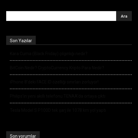
Son Yazılar
Kara Cuma (Black Friday) çılgınlığı nedir?
BitCoin Nedir? CryptoCurrency Kripto Para Nedir?
iPhone 8’deki FACE ID özelliği sınırları zorluyor!
Philips’in yeni akıllı telefonu TENAA’da ortaya çıktı
Tesla Model S P100D tek şarj ile 1078 km yol yaptı
Son yorumlar