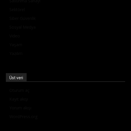
Savunma Sanayi
Sektörel
Siber Güvenlik
Sosyal Medya
Video
Yaşam
Yazılım
Üst veri
Oturum aç
Kayıt akışı
Yorum akışı
WordPress.org