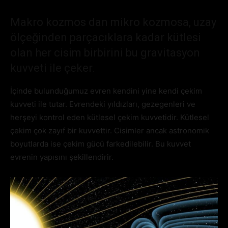
Makro kozmos dan mikro kozmosa, uzay
ölçeğinden parçacıklara kadar kütlesi
olan her cisim birbirini bu gravitasyon
kuvveti ile çeker.
İçinde bulunduğumuz evren kendini yine kendi çekim
kuvveti ile tutar. Evrendeki yıldızları, gezegenleri ve
herşeyi kontrol eden kütlesel çekim kuvvetidir. Kütlesel
çekim çok zayıf bir kuvvettir. Cisimler ancak astronomik
boyutlarda ise çekim gücü farkedilebilir. Bu kuvvet
evrenin yapısını şekillendirir.