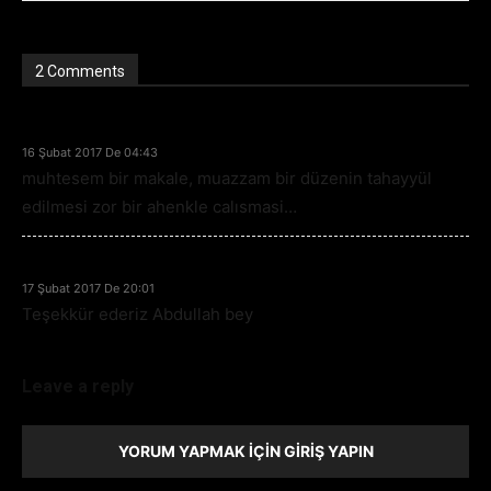
2 Comments
dr abdullah
16 Şubat 2017 De 04:43
muhtesem bir makale, muazzam bir düzenin tahayyül
edilmesi zor bir ahenkle calısmasi…
Zafer Emin
17 Şubat 2017 De 20:01
Teşekkür ederiz Abdullah bey
Leave a reply
YORUM YAPMAK İÇIN GIRIŞ YAPIN