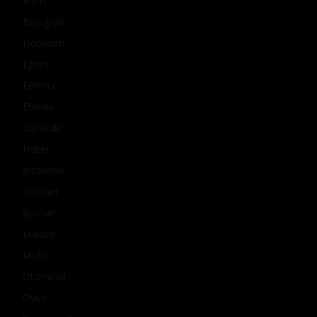
Bilim
Biyografi
Donanım
Eğitim
Eğlence
Etkinlik
Giyilebilir
Haber
İnceleme
İnternet
İpuçları
Makale
Mobil
Otomobil
Oyun