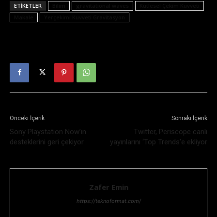
ETIKETLER
Bilim
gravitational waves
Kütlesel Çekim Kuvveti
Makale
Yerçekimi Kuvveti Gravitasyon
Önceki İçerik
Sonraki İçerik
Sony Playstation Now’ın
Twitter, Periscope canlı
desteklerini geri çekiyor
yayınlarını ‘Top Trends’e ekliyor
Zafer Emin
https://teknoformat.com/