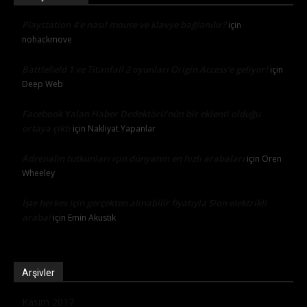
Playstation 4’e nasıl mouse ve klavye bağlanılır?
için
nohackmove
Battlefield 1 ve Titanfall 2 oyunları Origin Access’e geliyor!
için
Deep Web
Facebook Yalan Haber Dedektörü’nün bir eklenti olduğu
ortaya çıktı
için
Nakliyat Yapanlar
Adrenalin tutkunları için dünyanın en hızlı arabaları
için
Oren
Wheeley
İşte herkes için gerçekten alınabilir fiyatıyla Sion elektrikli
araba!
için
Emin Akustik
Arşivler
Kasım 2017