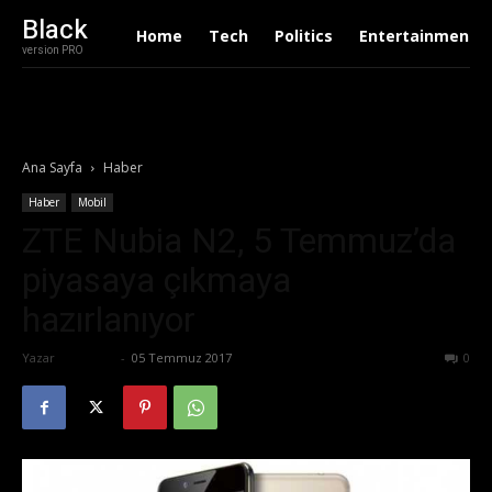
Black
Home
Tech
Politics
Entertainment
version PRO
Ana Sayfa
Haber
Haber
Mobil
ZTE Nubia N2, 5 Temmuz’da
piyasaya çıkmaya
hazırlanıyor
Yazar
Eda Sarı
-
05 Temmuz 2017
597
0