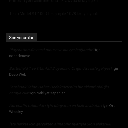
Philips’in yeni akıllı telefonu TENAA’da ortaya çıktı
Tesla Model S P100D tek şarj ile 1078 km yol yaptı
Son yorumlar
Playstation 4’e nasıl mouse ve klavye bağlanılır?
için
nohackmove
Battlefield 1 ve Titanfall 2 oyunları Origin Access’e geliyor!
için
Deep Web
Facebook Yalan Haber Dedektörü’nün bir eklenti olduğu
ortaya çıktı
için
Nakliyat Yapanlar
Adrenalin tutkunları için dünyanın en hızlı arabaları
için
Oren
Wheeley
İşte herkes için gerçekten alınabilir fiyatıyla Sion elektrikli