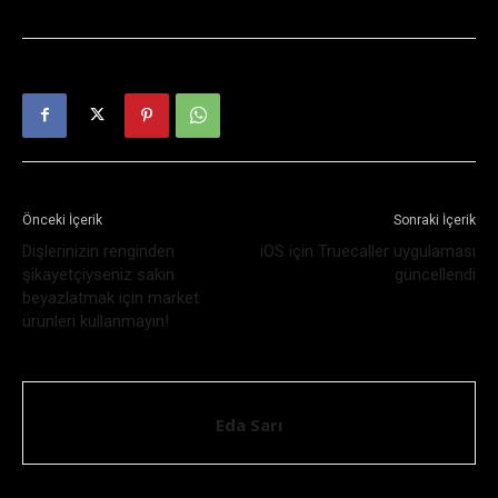
Önceki İçerik
Sonraki İçerik
Dişlerinizin renginden
iOS için Truecaller uygulaması
şikayetçiyseniz sakın
güncellendi
beyazlatmak için market
ürünleri kullanmayın!
Eda Sarı