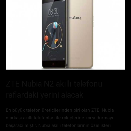
ZTE Nubia N2 akıllı telefonu
raflardaki yerini alacak
En büyük telefon üreticilerinden biri olan ZTE, Nubia
markası akıllı telefonları ile rakiplerine karşı durmayı
başarabilmiştir. Nubia akıllı telefonlarının özellikleri