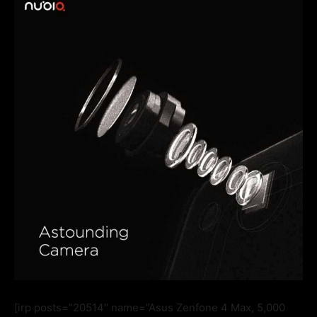
[irp posts=”20514″ name=”Asus Zenfone 4 Max, 5,000