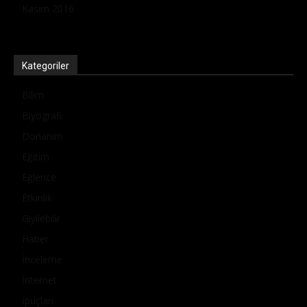
Kasım 2016
Kategoriler
Bilim
Biyografi
Donanım
Eğitim
Eğlence
Etkinlik
Giyilebilir
Haber
İnceleme
İnternet
İpuçları