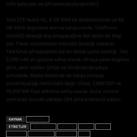
mAh bataryası ve çift kamerasıyla tanıtıldı”]
Yeni ZTE Nubia N2, 4 GB RAM ile desteklenecek ve 64
GB dahili depolama alanına sahip olacak. Telefonun
microSD desteği alıp almayacağına dair kesin bir bilgi
yok. Fakat, muhtemelen microSD desteği olacaktır.
Telefonun pil kapasitesi ise en dikkat çekici özelliği. Tam
5,000 mAh pil gücüne sahip olacak. Ortaya çıkan bilgilere
göre, akıllı telefon Çin’de ve Hindistan’da satışa
sunulacak. Başka ülkelerde de satışa sunulup
sunulmayacağı henüz belli değil. Cihaz, 1,999 CNY ve
19,000 INR fiyat etiketine sahip olacak. Dolar cinsine
çevirecek olursak yaklaşık 294 dolara tekamül ediyor.
KAYNAK
gsmarena
ETIKETLER
akıllı telefon
AMOLED
Haber
Nubia
Nubia N2
Smartphone
Teknoloji
ZTE