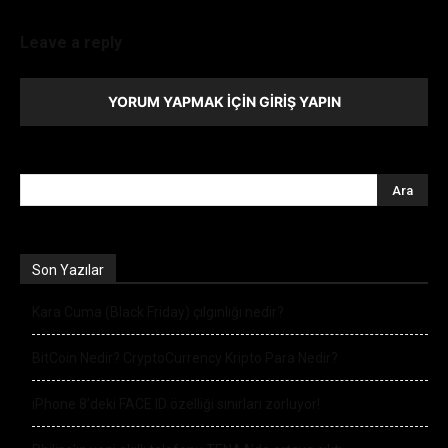
Leave a reply
YORUM YAPMAK İÇIN GIRIŞ YAPIN
Son Yazılar
Kara Cuma (Black Friday) çılgınlığı nedir?
BitCoin Nedir? CryptoCurrency Kripto Para Nedir?
iPhone 8’deki FACE ID özelliği sınırları zorluyor!