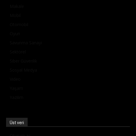
Makale
Mobil
Otomobil
Oyun
Savunma Sanayi
Sektörel
Siber Güvenlik
Sosyal Medya
Video
Yaşam
Yazılım
Üst veri
Oturum aç