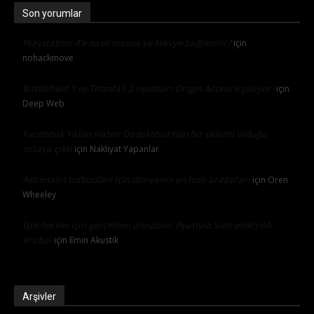
Son yorumlar
Playstation 4’e nasıl mouse ve klavye bağlanılır?
için
nohackmove
Battlefield 1 ve Titanfall 2 oyunları Origin Access’e geliyor!
için
Deep Web
Facebook Yalan Haber Dedektörü’nün bir eklenti olduğu
ortaya çıktı
için
Nakliyat Yapanlar
Adrenalin tutkunları için dünyanın en hızlı arabaları
için
Oren
Wheeley
İşte herkes için gerçekten alınabilir fiyatıyla Sion elektrikli
araba!
için
Emin Akustik
Arşivler