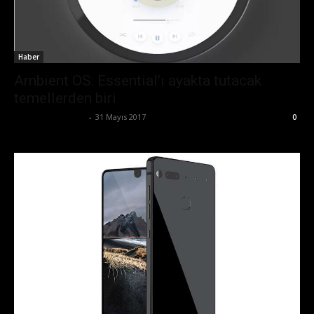
Haber
Ambient OS: Essential’ı ayakta tutacak
temellerden biri
Ertuğrul Gültekin
-
31 Mayıs 2017
0