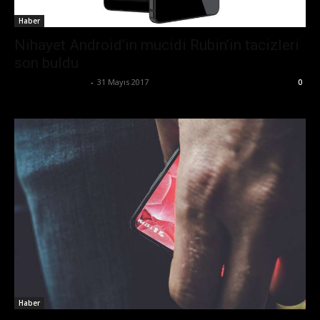
Haber
Nihayet Android’in mucidi Rubin’in tacizleri
son buldu
Ertuğrul Gültekin
-
31 Mayıs 2017
0
Haber