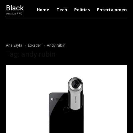
Black
Home
Tech
Politics
Entertainment
version PRO
Ana Sayfa
Etiketler
Andy rubin
Tag: andy rubin