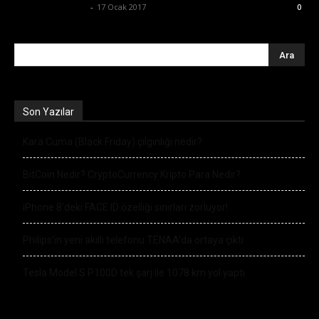
Ertuğrul Gültekin
-
17 Ocak 2017
0
Son Yazılar
Kara Cuma (Black Friday) çılgınlığı nedir?
BitCoin Nedir? CryptoCurrency Kripto Para Nedir?
iPhone 8’deki FACE ID özelliği sınırları zorluyor!
Philips’in yeni akıllı telefonu TENAA’da ortaya çıktı
Tesla Model S P100D tek şarj ile 1078 km yol yaptı