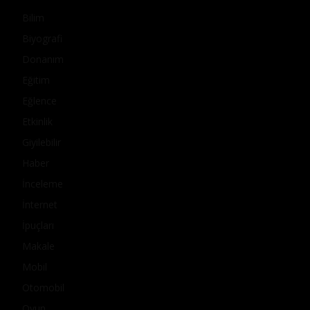
Bilim
Biyografi
Donanım
Eğitim
Eğlence
Etkinlik
Giyilebilir
Haber
İnceleme
İnternet
İpuçları
Makale
Mobil
Otomobil
Oyun