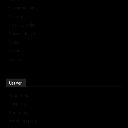
Savunma Sanayi
Sektörel
Siber Güvenlik
Sosyal Medya
Video
Yaşam
Yazılım
Üst veri
Oturum aç
Kayıt akışı
Yorum akışı
WordPress.org