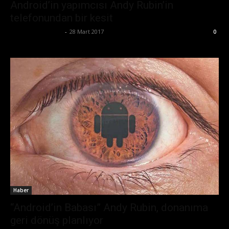
Android’in yapımcısı Andy Rubin’in
telefonundan bir kesit
Ertuğrul Gültekin
-
28 Mart 2017
0
Haber
“Android’in Babası” Andy Rubin, donanıma
geri dönüş planlıyor