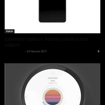
Haber
Essential markası Rubin’e pahalıya mal
olabilir
Emre Bayındır
-
03 Haziran 2017
0