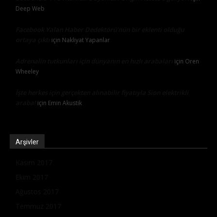
Deep Web
Facebook Yalan Haber Dedektörü’nün bir eklenti olduğu
ortaya çıktı
için
Nakliyat Yapanlar
Adrenalin tutkunları için dünyanın en hızlı arabaları
için
Oren
Wheeley
İşte herkes için gerçekten alınabilir fiyatıyla Sion elektrikli
araba!
için
Emin Akustik
Arşivler
Kasım 2017
Ekim 2017
Ağustos 2017
Temmuz 2017