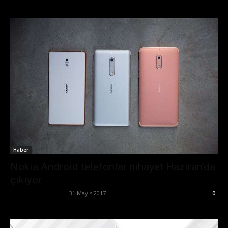
Haber
Nokia Android telefonlar nihayet Haziran’da
çıkıyor
Ertuğrul Gültekin
-
31 Mayıs 2017
0