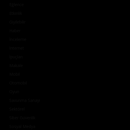
Eğlence
Etkinlik
Giyilebilir
Haber
İnceleme
İnternet
İpuçları
Makale
Mobil
Otomobil
Oyun
Savunma Sanayi
Sektörel
Siber Güvenlik
Sosyal Medya