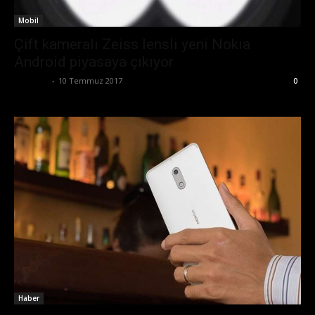
Mobil
Çift kameralı Zeiss lensli yeni Nokia
Android piyasaya çıkıyor
Eda Sarı
-
10 Temmuz 2017
0
Haber