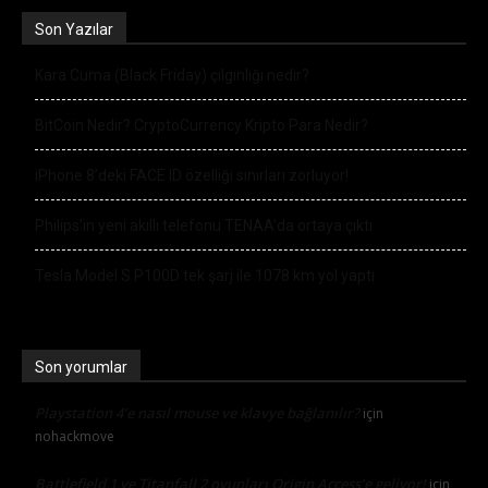
Son Yazılar
Kara Cuma (Black Friday) çılgınlığı nedir?
BitCoin Nedir? CryptoCurrency Kripto Para Nedir?
iPhone 8’deki FACE ID özelliği sınırları zorluyor!
Philips’in yeni akıllı telefonu TENAA’da ortaya çıktı
Tesla Model S P100D tek şarj ile 1078 km yol yaptı
Son yorumlar
Playstation 4’e nasıl mouse ve klavye bağlanılır?
için
nohackmove
Battlefield 1 ve Titanfall 2 oyunları Origin Access’e geliyor!
için