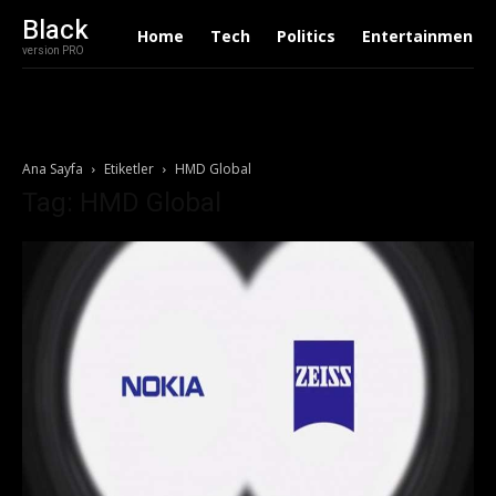
Black
Home
Tech
Politics
Entertainment
version PRO
Ana Sayfa
Etiketler
HMD Global
Tag: HMD Global