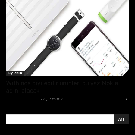
Giyilebilir
Withings giyilebilir ürünleri bu yaz Nokia
adını alacak
Ertuğrul Gültekin
-
27 Şubat 2017
0