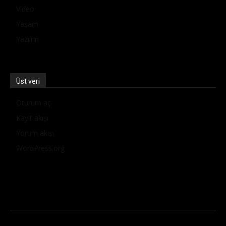
Video
Yaşam
Yazılım
Üst veri
Oturum aç
Kayıt akışı
Yorum akışı
WordPress.org