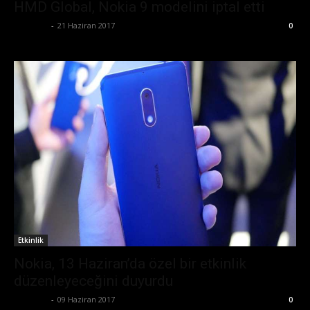
HMD Global, Nokia 9 modelini iptal etti
Eda Sarı
-
21 Haziran 2017
0
Etkinlik
Nokia, 13 Haziran’da özel bir etkinlik
düzenleyeceğini duyurdu
Eda Sarı
-
09 Haziran 2017
0