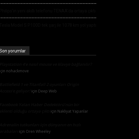
Philips’in yeni akıllı telefonu TENAA’da ortaya çıktı
Tesla Model S P100D tek şarj ile 1078 km yol yaptı
Son yorumlar
Playstation 4’e nasıl mouse ve klavye bağlanılır?
için
nohackmove
Battlefield 1 ve Titanfall 2 oyunları Origin
Access’e geliyor!
için
Deep Web
Facebook Yalan Haber Dedektörü’nün bir
eklenti olduğu ortaya çıktı
için
Nakliyat Yapanlar
Adrenalin tutkunları için dünyanın en hızlı
arabaları
için
Oren Wheeley