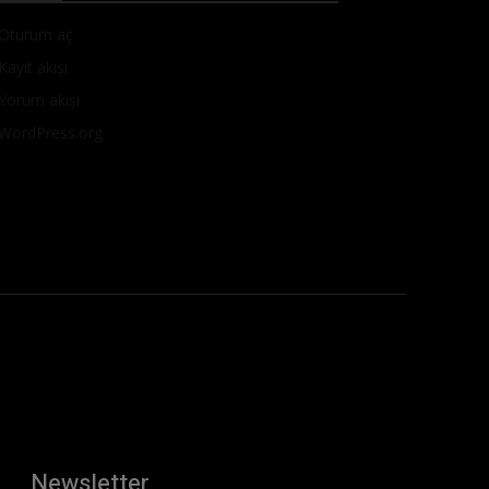
Oturum aç
Kayıt akışı
Yorum akışı
WordPress.org
Newsletter