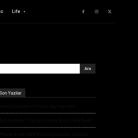
ic
Life
Son Yazılar
Kara Cuma (Black Friday) çılgınlığı nedir?
BitCoin Nedir? CryptoCurrency Kripto Para Nedir?
iPhone 8’deki FACE ID özelliği sınırları zorluyor!