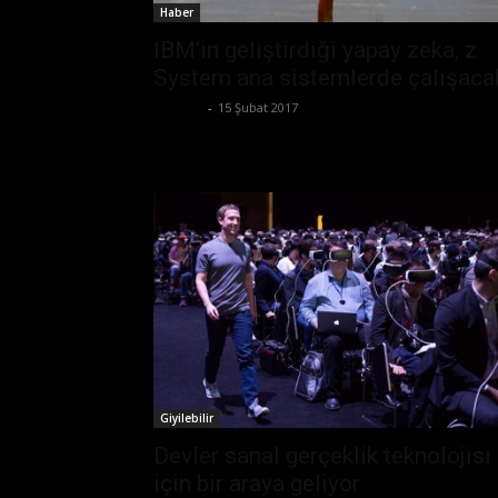
Haber
IBM’in geliştirdiği yapay zeka, z
System ana sistemlerde çalışaca
Ali İlter
-
15 Şubat 2017
Giyilebilir
Devler sanal gerçeklik teknolojisi
için bir araya geliyor