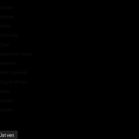
İpuçları
Makale
Mobil
Otomobil
Oyun
Savunma Sanayi
Sektörel
Siber Güvenlik
Sosyal Medya
Video
Yaşam
Yazılım
Üst veri