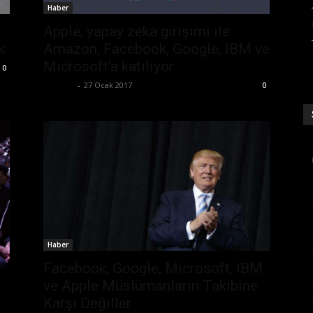
Haber
Apple, yapay zeka girişimi ile
k
Amazon, Facebook, Google, IBM ve
Microsoft’a katılıyor
0
Ali İlter
-
27 Ocak 2017
0
Haber
Facebook, Google, Microsoft, IBM
ve Apple Müslümanların Takibine
Karşı Değiller