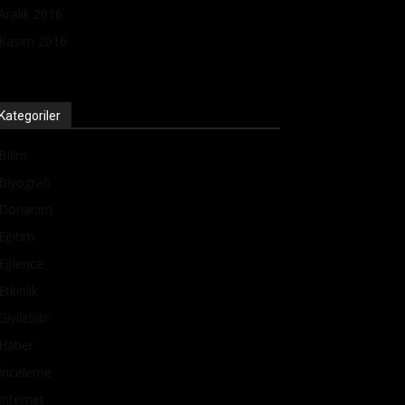
Aralık 2016
Kasım 2016
Kategoriler
Bilim
Biyografi
Donanım
Eğitim
Eğlence
Etkinlik
Giyilebilir
Haber
İnceleme
İnternet