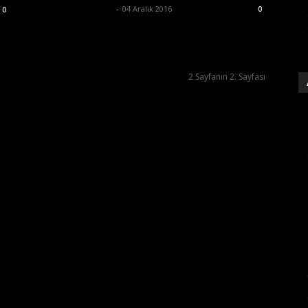
Ertuğrul Gültekin
-
04 Aralık 2016
0
0
2 Sayfanın 2. Sayfası