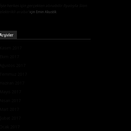
İşte herkes için gerçekten alınabilir fiyatıyla Sion
elektrikli araba!
için
Emin Akustik
Arşivler
Kasım 2017
Ekim 2017
Ağustos 2017
Temmuz 2017
Haziran 2017
Mayıs 2017
Nisan 2017
Mart 2017
Şubat 2017
Ocak 2017