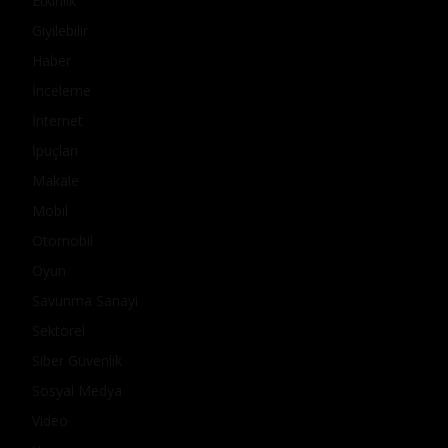
Etkinlik
Giyilebilir
Haber
İnceleme
İnternet
İpuçları
Makale
Mobil
Otomobil
Oyun
Savunma Sanayi
Sektörel
Siber Güvenlik
Sosyal Medya
Video