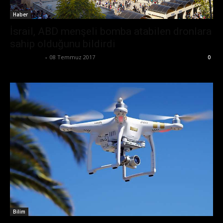
Haber
İsrail, ABD menşeli bomba atabilen dronlara
sahip olduğunu bildirdi
Tolga Ünal
-
08 Temmuz 2017
0
Bilim