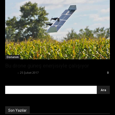
Donanım
Bu drone güneş enerjisiyle çalışıyor
Ali İlter
-
25 Şubat 2017
0
Son Yazılar