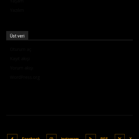
Yaşam
Yazılım
Üst veri
Oturum aç
Kayıt akışı
Yorum akışı
WordPress.org
Facebook
Instagram
RSS
X