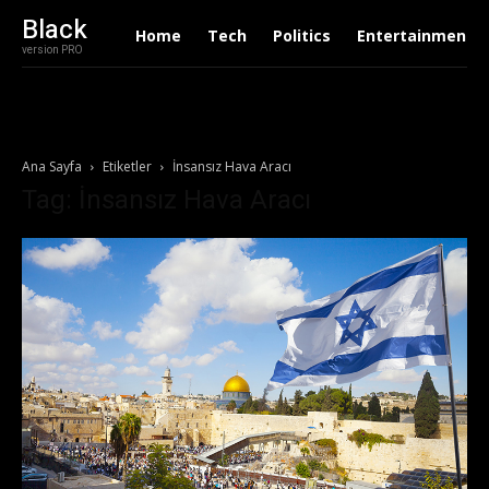
Black
Home
Tech
Politics
Entertainment
version PRO
Ana Sayfa
Etiketler
İnsansız Hava Aracı
Tag: İnsansız Hava Aracı