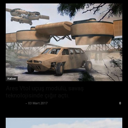
Haber
Ares Vtol uçuş modülü, savaş
teknolojisinde çığır açtı.
Zafer Emin
-
03 Mart 2017
0