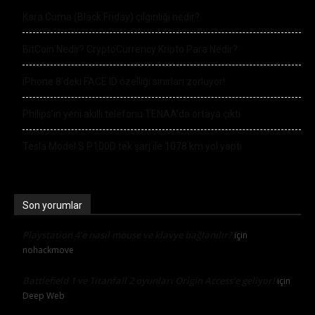
Kara Cuma (Black Friday) çılgınlığı nedir?
BitCoin Nedir? CryptoCurrency Kripto Para Nedir?
iPhone 8’deki FACE ID özelliği sınırları zorluyor!
Philips’in yeni akıllı telefonu TENAA’da ortaya çıktı
Tesla Model S P100D tek şarj ile 1078 km yol yaptı
Son yorumlar
Playstation 4’e nasıl mouse ve klavye bağlanılır?
için
nohackmove
Battlefield 1 ve Titanfall 2 oyunları Origin Access’e geliyor!
için
Deep Web