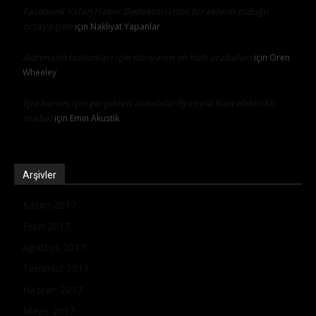
Facebook Yalan Haber Dedektörü’nün bir eklenti olduğu
ortaya çıktı
için
Nakliyat Yapanlar
Adrenalin tutkunları için dünyanın en hızlı arabaları
için
Oren
Wheeley
İşte herkes için gerçekten alınabilir fiyatıyla Sion elektrikli
araba!
için
Emin Akustik
Arşivler
Kasım 2017
Ekim 2017
Ağustos 2017
Temmuz 2017
Haziran 2017
Mayıs 2017