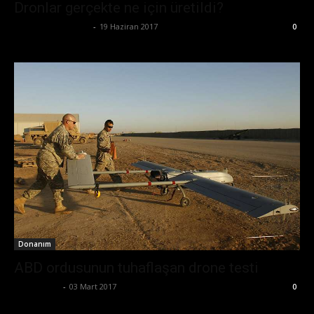
Dronlar gerçekte ne için üretildi?
Büşra Maraş Bulut
-
19 Haziran 2017
0
Donanım
ABD ordusunun tuhaflaşan drone testi
Zafer Emin
-
03 Mart 2017
0