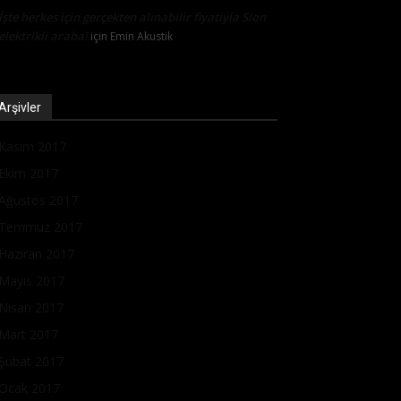
İşte herkes için gerçekten alınabilir fiyatıyla Sion
elektrikli araba!
için
Emin Akustik
Arşivler
Kasım 2017
Ekim 2017
Ağustos 2017
Temmuz 2017
Haziran 2017
Mayıs 2017
Nisan 2017
Mart 2017
Şubat 2017
Ocak 2017