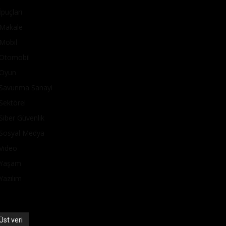
İpuçları
Makale
Mobil
Otomobil
Oyun
Savunma Sanayi
Sektörel
Siber Güvenlik
Sosyal Medya
Video
Yaşam
Yazılım
Üst veri