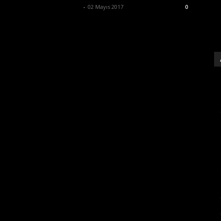
Ertuğrul Gültekin
-
02 Mayıs 2017
0