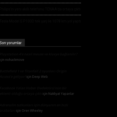
Philips’in yeni akıllı telefonu TENAA’da ortaya çıktı
Tesla Model S P100D tek şarj ile 1078 km yol yaptı
Son yorumlar
Playstation 4’e nasıl mouse ve klavye bağlanılır?
için
nohackmove
Battlefield 1 ve Titanfall 2 oyunları Origin
Access’e geliyor!
için
Deep Web
Facebook Yalan Haber Dedektörü’nün bir
eklenti olduğu ortaya çıktı
için
Nakliyat Yapanlar
Adrenalin tutkunları için dünyanın en hızlı
arabaları
için
Oren Wheeley