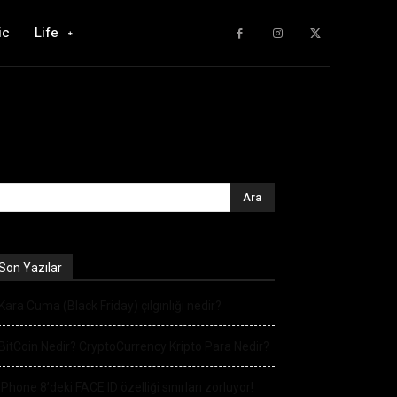
ic
Life
Son Yazılar
Kara Cuma (Black Friday) çılgınlığı nedir?
BitCoin Nedir? CryptoCurrency Kripto Para Nedir?
iPhone 8’deki FACE ID özelliği sınırları zorluyor!