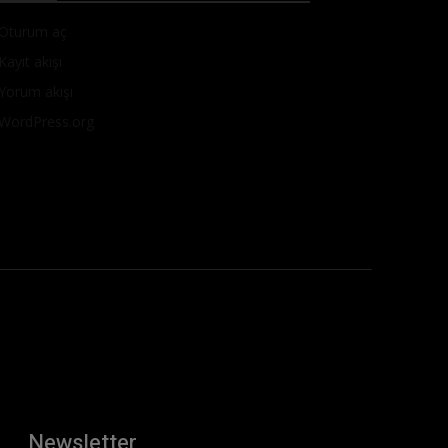
Oturum aç
Kayıt akışı
Yorum akışı
WordPress.org
Newsletter