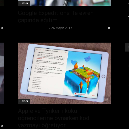
Haber
Google Expeditions ile evren
çapında eğitim
Ertuğrul Gültekin
-
26 Mayıs 2017
0
0
Haber
Apple ve Tynker ilkokul
öğrencilerine oynarken kod
yazmayı öğretiyor
0