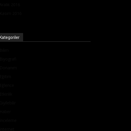
Aralık 2016
Kasım 2016
Kategoriler
Bilim
Biyografi
Donanım
Eğitim
Eğlence
Etkinlik
Giyilebilir
Haber
İnceleme
İnternet