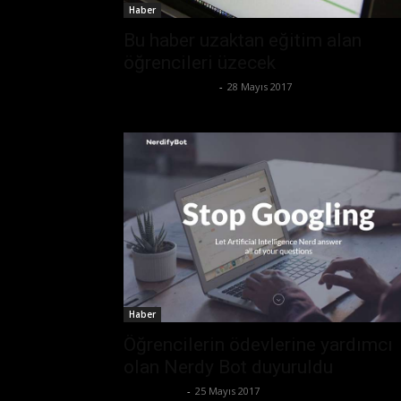
Haber
Bu haber uzaktan eğitim alan
öğrencileri üzecek
Ertuğrul Gültekin
-
28 Mayıs 2017
Haber
Öğrencilerin ödevlerine yardımcı
olan Nerdy Bot duyuruldu
Tolga Ünal
-
25 Mayıs 2017