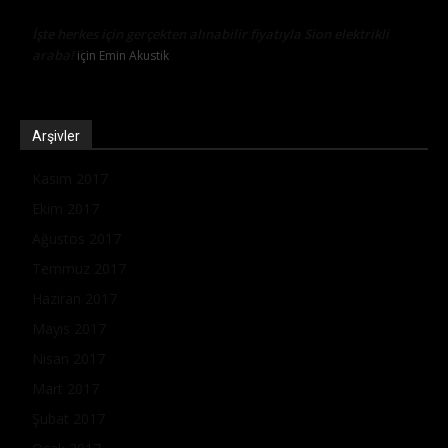
İşte herkes için gerçekten alınabilir fiyatıyla Sion elektrikli
araba!
için
Emin Akustik
Arşivler
Kasım 2017
Ekim 2017
Ağustos 2017
Temmuz 2017
Haziran 2017
Mayıs 2017
Nisan 2017
Mart 2017
Şubat 2017