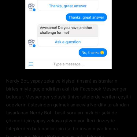
Nerdy Bot, yapay zeka ve kişisel (insan) asistanların
birleşimiyle güçlendirilen akıllı bir Facebook Messenger
botudur. Messenger yoluyla üniversitelerde verilen çeşitli
ödevlerin üstesinden gelmek amacıyla Nerdify tarafından
tasarlanan Nerdy Bot, basit soruları hızlı bir şekilde
çözmek için yapay zekaya güveniyor. İleri düzeyde
taleplerden bulunanlar için ise bir insanın yardımına
başvuruyor. Nerdy Bot’un yapay zeka bileşeni