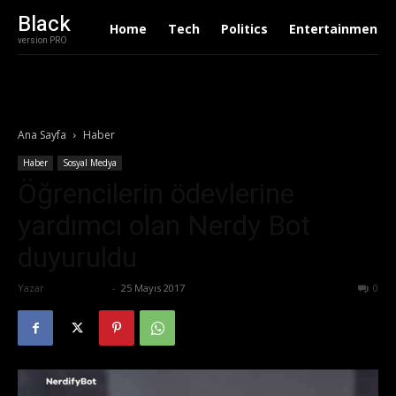
Black
Home
Tech
Politics
Entertainment
version PRO
Ana Sayfa
Haber
Haber
Sosyal Medya
Öğrencilerin ödevlerine
yardımcı olan Nerdy Bot
duyuruldu
Yazar
Tolga Ünal
-
25 Mayıs 2017
612
0