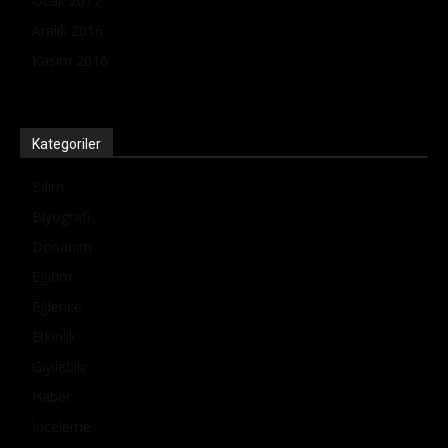
Ocak 2017
Aralık 2016
Kasım 2016
Kategoriler
Bilim
Biyografi
Donanım
Eğitim
Eğlence
Etkinlik
Giyilebilir
Haber
İnceleme