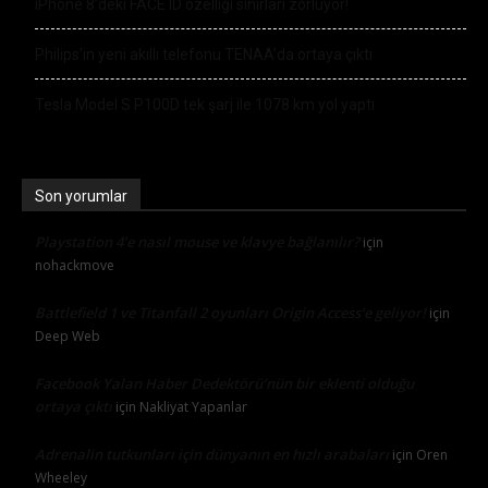
iPhone 8’deki FACE ID özelliği sınırları zorluyor!
Philips’in yeni akıllı telefonu TENAA’da ortaya çıktı
Tesla Model S P100D tek şarj ile 1078 km yol yaptı
Son yorumlar
Playstation 4’e nasıl mouse ve klavye bağlanılır?
için
nohackmove
Battlefield 1 ve Titanfall 2 oyunları Origin Access’e geliyor!
için
Deep Web
Facebook Yalan Haber Dedektörü’nün bir eklenti olduğu
ortaya çıktı
için
Nakliyat Yapanlar
Adrenalin tutkunları için dünyanın en hızlı arabaları
için
Oren
Wheeley