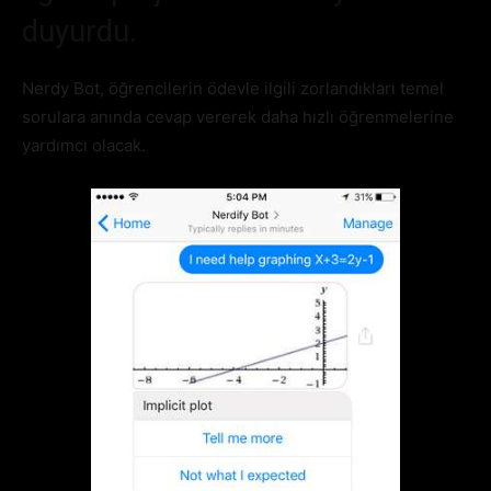
duyurdu.
Nerdy Bot, öğrencilerin ödevle ilgili zorlandıkları temel
sorulara anında cevap vererek daha hızlı öğrenmelerine
yardımcı olacak.