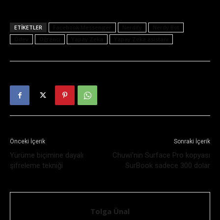
ETIKETLER
Facebook Messenger
Nerdify
Nerdy Bot
Ödev
Öğrenci
Yapay Zeka
Yapay Zeka asistanı
Önceki İçerik
Sonraki İçerik
Yürüme biçimine dayalı
Chuwi’nin Surface Pro kopyası
şifreleme tekniği
SurBook sadece 300 dolar
Tolga Ünal