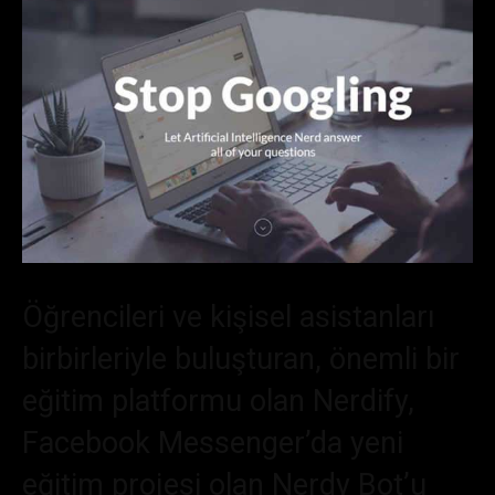
Öğrencileri ve kişisel asistanları
birbirleriyle buluşturan, önemli bir
eğitim platformu olan Nerdify,
Facebook Messenger’da yeni
eğitim projesi olan Nerdy Bot’u