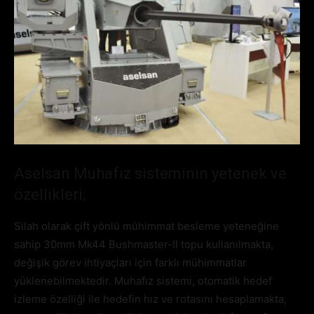
Aselsan Muhafız sisteminin yetenek ve
özellikleri;
Silah olarak çift yönlü mühimmat besleme yeteneğine
sahip 30mm Mk44 Bushmaster-II topu kullanılmakta,
değişik görev ihtiyaçları için farklı mühimmatlar
yüklenebilmektedir. Muhafız sistemi, otomatik hedef
izleme özelliği ile hedefin hız ve rotasını hesaplamakta,