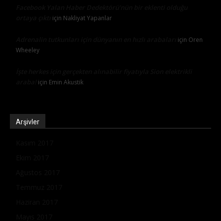
Facebook Yalan Haber Dedektörü’nün bir eklenti olduğu
ortaya çıktı
için
Nakliyat Yapanlar
Adrenalin tutkunları için dünyanın en hızlı arabaları
için
Oren
Wheeley
İşte herkes için gerçekten alınabilir fiyatıyla Sion elektrikli
araba!
için
Emin Akustik
Arşivler
Kasım 2017
Ekim 2017
Ağustos 2017
Temmuz 2017
Haziran 2017
Mayıs 2017