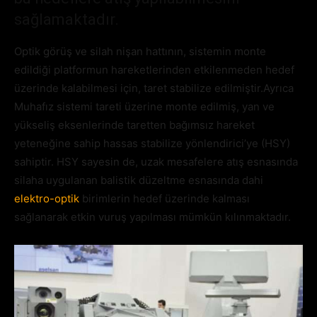
sağlamaktadır.
Optik görüş ve silah nişan hattının, sistemin monte
edildiği platformun hareketlerinden etkilenmeden hedef
üzerinde kalabilmesi için, taret stabilize edilmiştir.Ayrıca
Muhafız sistemi tareti üzerine monte edilmiş, yan ve
yükseliş eksenlerinde taretten bağımsız hareket
yeteneğine sahip hassas stabilize yönlendirici’ye (HSY)
sahiptir. HSY sayesin de, uzak mesafelere atış esnasında
silaha uygulanan balistik düzeltme esnasında dahi
elektro-optik
birimlerin hedef üzerinde kalması
sağlanarak etkin vuruş yapılması mümkün kılınmaktadır.