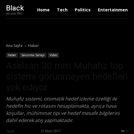
Black
Home
Tech
Politics
Entertainment
version PRO
Ana Sayfa
Haber
Haber
Savunma Sanayi
Video
Aselsan 30 mm Muhafız top
sistemi görünmeyen hedefleri
yok ediyor.
Muhafız sistemi, otomatik hedef izleme özelliği ile
hedefin hız ve rotasını hesaplamakta, ayrıca hava
koşullar, mühimmat tipi ve hedef mesafe bilgilerini
dahil ederek atış yapmaktadır.
Yazar
Zafer Emin
-
12 Mart 2017
1857
0