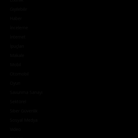
Giyilebilir
Haber
İnceleme
İnternet
İpuçları
Makale
Mobil
Otomobil
Oyun
Savunma Sanayi
Sektörel
Siber Güvenlik
Sosyal Medya
Video