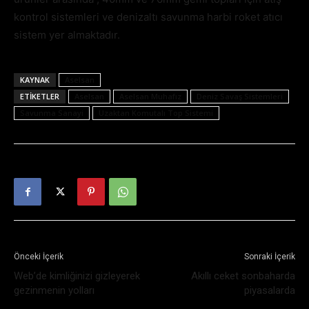
kontrol sistemleri ve denizaltı savunma harbi roket atıcı
sistem yer almaktadır.
KAYNAK
Aselsan
ETIKETLER
Aselsan
Aselsan Muhafız
Deniz Savaş Sistemleri
Savunma Sanayi
Uzaktan Komutalı Top Sistemi
Önceki İçerik
Sonraki İçerik
Web’de kimliğinizi gizleyerek
Akıllı ceket sonbaharda
gezinmenin yolları
piyasalarda