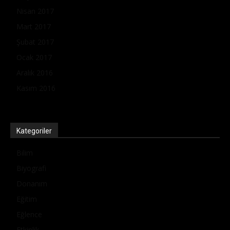
Nisan 2017
Mart 2017
Şubat 2017
Ocak 2017
Aralık 2016
Kasım 2016
Kategoriler
Bilim
Biyografi
Donanım
Eğitim
Eğlence
Etkinlik