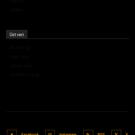
Yaşam
Yazılım
Üst veri
Oturum aç
Kayıt akışı
Yorum akışı
WordPress.org
Facebook
Instagram
RSS
X