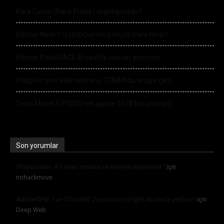
Kara Cuma (Black Friday) çılgınlığı nedir?
BitCoin Nedir? CryptoCurrency Kripto Para Nedir?
iPhone 8’deki FACE ID özelliği sınırları zorluyor!
Philips’in yeni akıllı telefonu TENAA’da ortaya çıktı
Tesla Model S P100D tek şarj ile 1078 km yol yaptı
Son yorumlar
Playstation 4’e nasıl mouse ve klavye bağlanılır?
için
nohackmove
Battlefield 1 ve Titanfall 2 oyunları Origin Access’e geliyor!
için
Deep Web