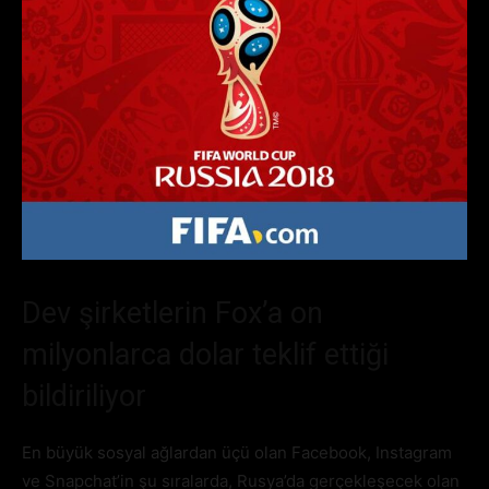
Dev şirketlerin Fox’a on
milyonlarca dolar teklif ettiği
bildiriliyor
En büyük sosyal ağlardan üçü olan Facebook, Instagram
ve Snapchat’in şu sıralarda, Rusya’da gerçekleşecek olan