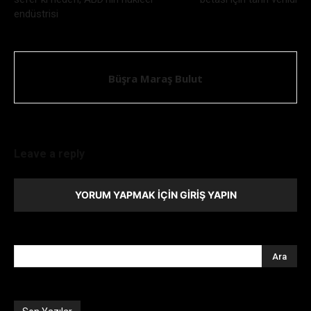
endüstrisi
Büşra Maraş Bulut
Leave a reply
YORUM YAPMAK İÇIN GIRIŞ YAPIN