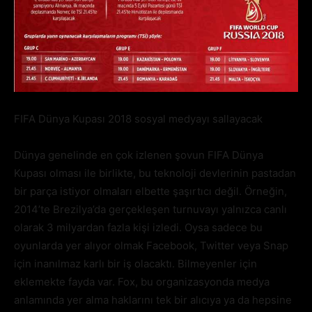
FIFA Dünya Kupası 2018 sosyal medyayı sallayacak
Dünya genelinde en çok izlenen şovun FIFA Dünya
Kupası olması ile birlikte, bu teknoloji devlerinin pastadan
bir parça istiyor olmaları elbette şaşırtıcı değil. Örneğin,
2014’te Brezilya’da gerçekleşen turnuvayı yalnızca canlı
olarak 3 milyardan fazla kişi izledi. Oysa sadece bu
oyunlarda yer alıyor olmak Facebook, Twitter veya Snap
için inanılmaz karlı bir iş olacaktı. Bilmeyenler için
eklemekte fayda var. Fox, bu organizasyonda medya
anlamında yer alma haklarını tek bir alıcıya ya da hepsine