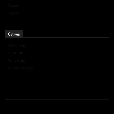
Yaşam
Yazılım
Üst veri
Oturum aç
Kayıt akışı
Yorum akışı
WordPress.org