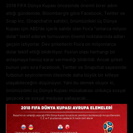
2018 FIFA Dünya Kupası öncesinde önemli birer adım
attığı gündemde. Bloomberg’e göre Facebook, Twitter ve
Snap Inc. (Snapchat’ın sahibi), önümüzdeki üç Dünya
Kupası için ABD’de içerik sahibi olan Fox’a “onlarca milyon
dolar” teklif ederek turnuvanın önemli noktalarında adları
geçsin istiyorlar. Dev şirketlerin Fox’a on milyonlarca
dolar teklif ettiği bildiriliyor. Fox’un olası herhangi bir
anlaşmaya henüz karar vermediği bildirildi. Ancak şirket
bunun yanı sıra Facebook, Twitter ve Snapchat sayesinde
futbolun seyircilerinin ötesinde daha büyük bir kitleye
ulaşabileceğini düşünüyor. Yani bu demek oluyor ki,
önümüzdeki üç Dünya Kupası müsabakası oldukça sosyal
geçecek ve sosyal medyayı sallayacak…