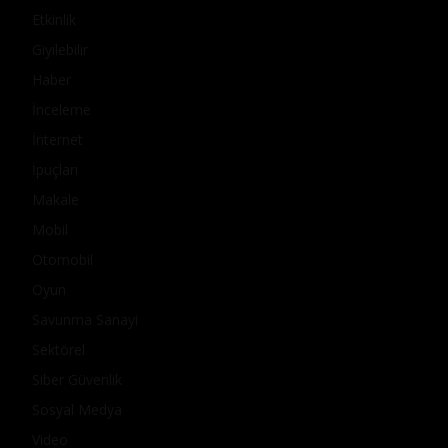
Etkinlik
Giyilebilir
Haber
İnceleme
İnternet
İpuçları
Makale
Mobil
Otomobil
Oyun
Savunma Sanayi
Sektörel
Siber Güvenlik
Sosyal Medya
Video