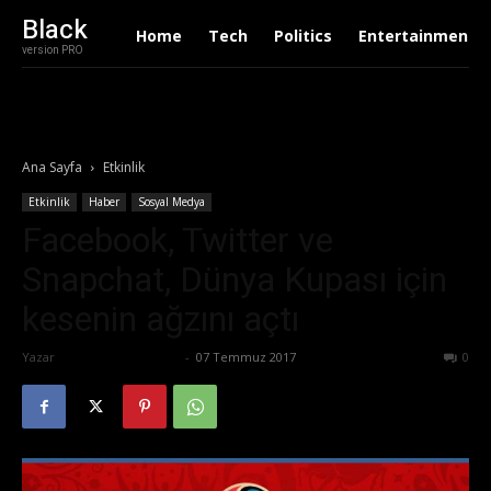
Black
Home
Tech
Politics
Entertainment
version PRO
Ana Sayfa
Etkinlik
Etkinlik
Haber
Sosyal Medya
Facebook, Twitter ve
Snapchat, Dünya Kupası için
kesenin ağzını açtı
Yazar
Büşra Maraş Bulut
-
07 Temmuz 2017
690
0