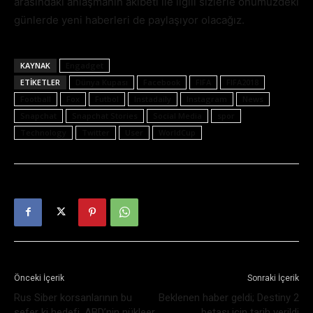
arasındaki anlaşmanın akıbeti ile ilgili sizlerle önümüzdeki
günlerde yeni haberleri de paylaşıyor olacağız.
KAYNAK
Engadget
ETIKETLER
Dünya Kupası
Facebook
FIFA
FIFA2018
Football
Fox
Futbol
Instadaily
Instagram
News
Snapchat
Snapchat Stories
Social Media
spor
Technology
Twitter
User
WorldCup
Önceki İçerik
Sonraki İçerik
Rus Siber korsanlarının bu
Beklenen haber geldi; Destiny 2
sefer ki hedefi, ABD’nin nükleer
betası için tarih verildi