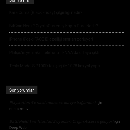
Son Yazılar
Kara Cuma (Black Friday) çılgınlığı nedir?
BitCoin Nedir? CryptoCurrency Kripto Para Nedir?
iPhone 8’deki FACE ID özelliği sınırları zorluyor!
Philips’in yeni akıllı telefonu TENAA’da ortaya çıktı
Tesla Model S P100D tek şarj ile 1078 km yol yaptı
Son yorumlar
Playstation 4’e nasıl mouse ve klavye bağlanılır?
için
nohackmove
Battlefield 1 ve Titanfall 2 oyunları Origin Access’e geliyor!
için
Deep Web