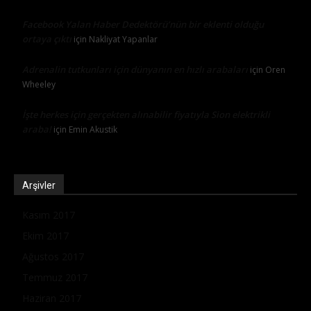
Facebook Yalan Haber Dedektörü’nün bir eklenti olduğu
ortaya çıktı
için
Nakliyat Yapanlar
Adrenalin tutkunları için dünyanın en hızlı arabaları
için
Oren
Wheeley
İşte herkes için gerçekten alınabilir fiyatıyla Sion elektrikli
araba!
için
Emin Akustik
Arşivler
Kasım 2017
Ekim 2017
Ağustos 2017
Temmuz 2017
Haziran 2017