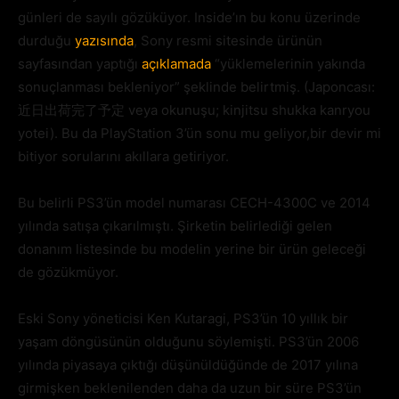
günleri de sayılı gözüküyor. Inside’ın bu konu üzerinde
durduğu
yazısında
, Sony resmi sitesinde ürünün
sayfasından yaptığı
açıklamada
“yüklemelerinin yakında
sonuçlanması bekleniyor” şeklinde belirtmiş. (Japoncası:
近日出荷完了予定 veya okunuşu; kinjitsu shukka kanryou
yotei). Bu da PlayStation 3’ün sonu mu geliyor,bir devir mi
bitiyor sorularını akıllara getiriyor.
Bu belirli PS3’ün model numarası CECH-4300C ve 2014
yılında satışa çıkarılmıştı. Şirketin belirlediği gelen
donanım listesinde bu modelin yerine bir ürün geleceği
de gözükmüyor.
Eski Sony yöneticisi Ken Kutaragi, PS3’ün 10 yıllık bir
yaşam döngüsünün olduğunu söylemişti. PS3’ün 2006
yılında piyasaya çıktığı düşünüldüğünde de 2017 yılına
girmişken beklenilenden daha da uzun bir süre PS3’ün