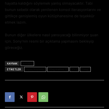
hayatta kaldığını söylemek yanlış olmayacaktır. Tabi
bunun sebebi olarak yenilenen konsol iterasyonlarını ve
gittikçe genişlemiş oyun kütüphanesine de teşekkür
etmek lazım.
Bunun diğer ülkelere nasıl yansıyacağı bilinmiyor şuan
için. Sony’nin resmi bir açıklama yapmasını bekleyip
göreceğiz.
KAYNAK
kotaku
ETIKETLER
oyun konsolu
Playstation 3
PS3
Sony