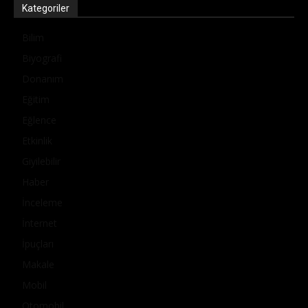
Kategoriler
Bilim
Biyografi
Donanım
Eğitim
Eğlence
Etkinlik
Giyilebilir
Haber
İnceleme
İnternet
İpuçları
Makale
Mobil
Otomobil