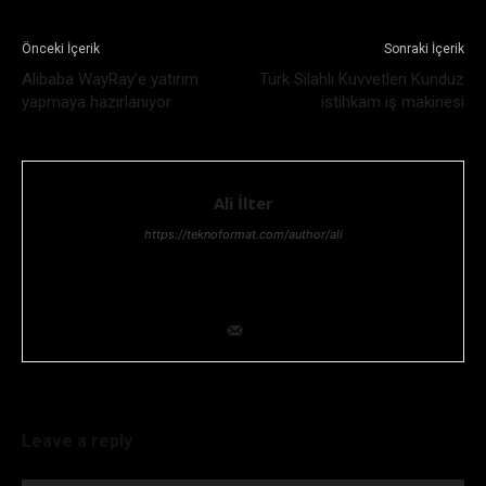
Önceki İçerik
Sonraki İçerik
Alibaba WayRay’e yatırım
Türk Silahlı Kuvvetleri Kunduz
yapmaya hazırlanıyor
istihkam iş makinesi
Ali İlter
https://teknoformat.com/author/ali
Bilgi teknolojileri yöneticisi, Teknoloji ve Teknolojik gelişmeler,
her zaman ilgisini çekmiştir. Teknolojik araştırma ve geliştirme
konusunda uzmanlığıyla ekip lideridir.
Leave a reply