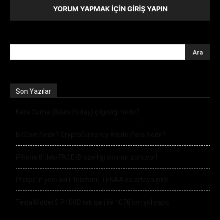
YORUM YAPMAK İÇIN GIRIŞ YAPIN
Son Yazılar
Kara Cuma (Black Friday) çılgınlığı nedir?
BitCoin Nedir? CryptoCurrency Kripto Para Nedir?
iPhone 8’deki FACE ID özelliği sınırları zorluyor!
Philips’in yeni akıllı telefonu TENAA’da ortaya çıktı
Tesla Model S P100D tek şarj ile 1078 km yol yaptı