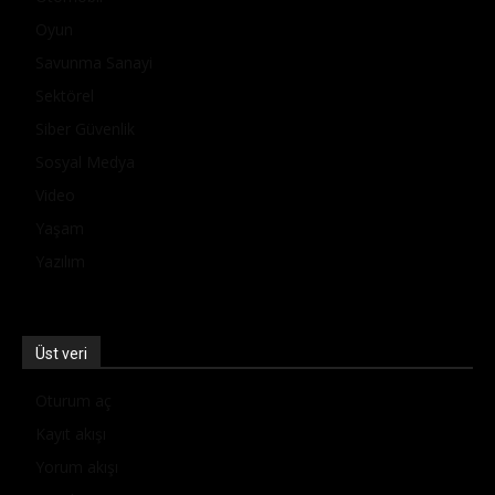
Oyun
Savunma Sanayi
Sektörel
Siber Güvenlik
Sosyal Medya
Video
Yaşam
Yazılım
Üst veri
Oturum aç
Kayıt akışı
Yorum akışı