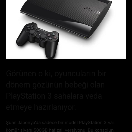
Görünen o ki, oyuncuların bir
dönem gözünün bebeği olan
PlayStation 3 sahalara veda
etmeye hazırlanıyor.
Şuan Japonya’da sadece bir model PlayStation 3 var:
kömür siyahı 500GB hafızalı versiyonu. Bu konsolun