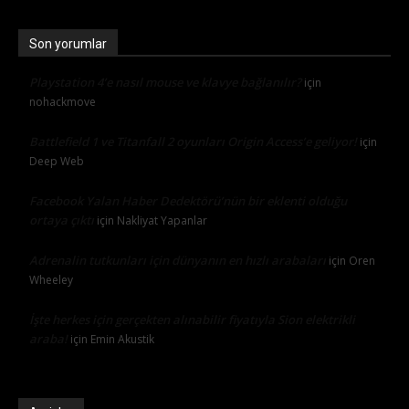
Son yorumlar
Playstation 4’e nasıl mouse ve klavye bağlanılır?
için
nohackmove
Battlefield 1 ve Titanfall 2 oyunları Origin Access’e geliyor!
için
Deep Web
Facebook Yalan Haber Dedektörü’nün bir eklenti olduğu
ortaya çıktı
için
Nakliyat Yapanlar
Adrenalin tutkunları için dünyanın en hızlı arabaları
için
Oren
Wheeley
İşte herkes için gerçekten alınabilir fiyatıyla Sion elektrikli
araba!
için
Emin Akustik