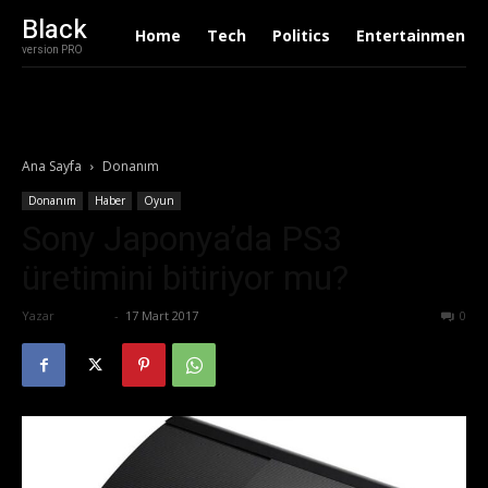
Black
Home
Tech
Politics
Entertainment
version PRO
Ana Sayfa
Donanım
Donanım
Haber
Oyun
Sony Japonya’da PS3
üretimini bitiriyor mu?
Yazar
Ali İlter
-
17 Mart 2017
581
0