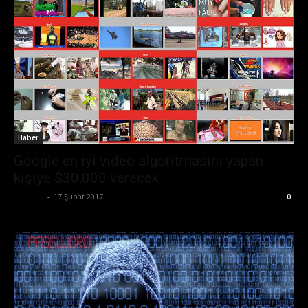
Haber
Google en iyi video algoritmasını yapan
kişiye $30,000 verecek
Ali İlter
-
17 Şubat 2017
0