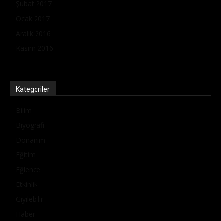
Şubat 2017
Ocak 2017
Aralık 2016
Kasım 2016
Kategoriler
Bilim
Biyografi
Donanım
Eğitim
Eğlence
Etkinlik
Giyilebilir
Haber