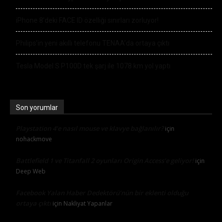
iPhone 8’deki FACE ID özelliği sınırları zorluyor!
Philips’in yeni akıllı telefonu TENAA’da ortaya çıktı
Tesla Model S P100D tek şarj ile 1078 km yol yaptı
Son yorumlar
Playstation 4’e nasıl mouse ve klavye bağlanılır?
için
nohackmove
Battlefield 1 ve Titanfall 2 oyunları Origin Access’e geliyor!
için
Deep Web
Facebook Yalan Haber Dedektörü’nün bir eklenti olduğu
ortaya çıktı
için
Nakliyat Yapanlar