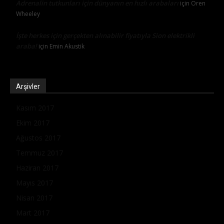
Adrenalin tutkunları için dünyanın en hızlı arabaları
için
Oren
Wheeley
İşte herkes için gerçekten alınabilir fiyatıyla Sion elektrikli
araba!
için
Emin Akustik
Arşivler
Kasım 2017
Ekim 2017
Ağustos 2017
Temmuz 2017
Haziran 2017
Mayıs 2017
Nisan 2017
Mart 2017