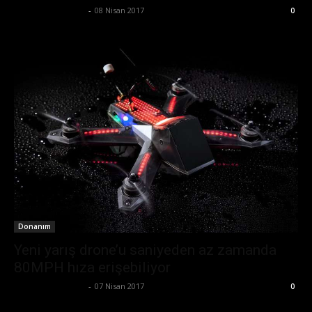
Ertuğrul Gültekin
-
08 Nisan 2017
0
Donanım
Yeni yarış drone’u saniyeden az zamanda
80MPH hıza erişebiliyor
Ertuğrul Gültekin
-
07 Nisan 2017
0