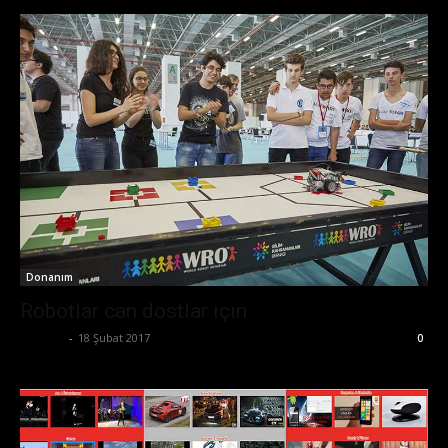
Donanım
Robotlar can dostlar için
Ali İlter
-
18 Şubat 2017
0