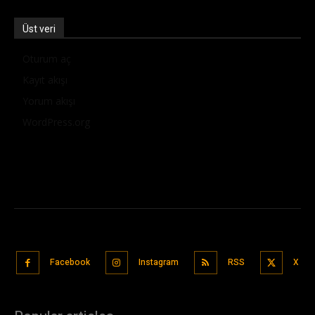
Üst veri
Oturum aç
Kayıt akışı
Yorum akışı
WordPress.org
Facebook
Instagram
RSS
X