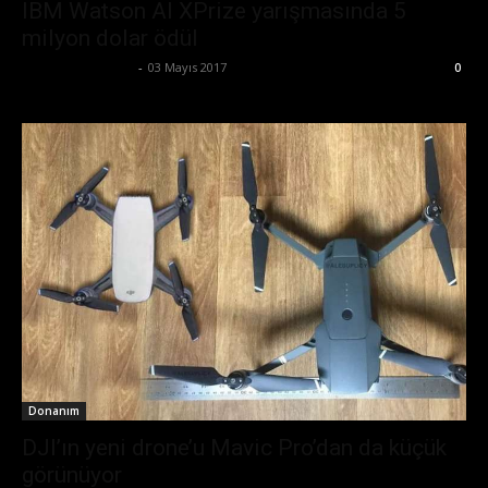
IBM Watson AI XPrize yarışmasında 5
milyon dolar ödül
Ertuğrul Gültekin
-
03 Mayıs 2017
0
Donanım
DJI’ın yeni drone’u Mavic Pro’dan da küçük
görünüyor