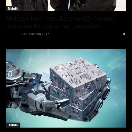
Etkinlik
Malezya Hükümeti, Eşcinselliği önlemek
için video klip yarışması düzenledi
Eda Sarı
-
05 Haziran 2017
0
Etkinlik