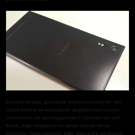
Bununla beraber, görünürde telefona herhangi bir yeni
özellik ekleme ve arayüzde bir değişiklik bulunmuyor.
Güncelleme, Avrupa bölgesindeki L1 birimleri için çıktı.
Ancak, diğer bölgelerde ne zaman çıkacak henüz
bilinmiyor. Takip edeceğiz. Eğer, Xperia L1’e sahipseniz,