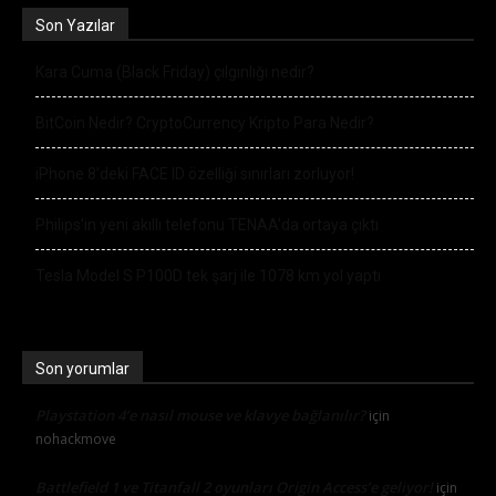
Son Yazılar
Kara Cuma (Black Friday) çılgınlığı nedir?
BitCoin Nedir? CryptoCurrency Kripto Para Nedir?
iPhone 8’deki FACE ID özelliği sınırları zorluyor!
Philips’in yeni akıllı telefonu TENAA’da ortaya çıktı
Tesla Model S P100D tek şarj ile 1078 km yol yaptı
Son yorumlar
Playstation 4’e nasıl mouse ve klavye bağlanılır?
için
nohackmove
Battlefield 1 ve Titanfall 2 oyunları Origin Access’e geliyor!
için