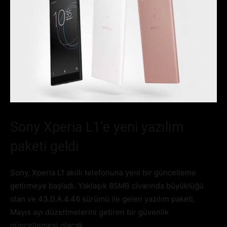
Sony Xperia L1’e yeni yazılım
paketi geldi
Sony, Xperia L1 akıllı telefonuna yeni bir güncelleme
getirmeye başladı. Yaklaşık 85MB civarında büyüklüğü
olan ve 43.0.A.4.46 sürümü ile gelen yazılım paketi,
Mayıs ayı düzeltmelerini getiren bir güvenlik
güncellemesi olacak.