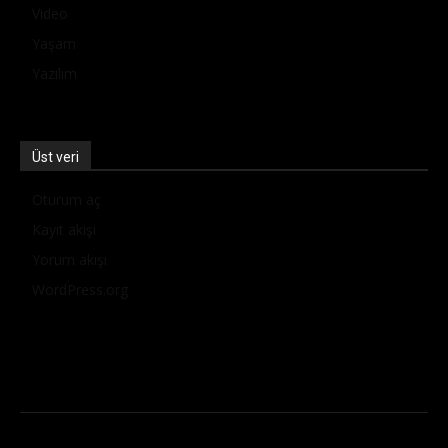
Video
Yaşam
Yazılım
Üst veri
Oturum aç
Kayıt akışı
Yorum akışı
WordPress.org