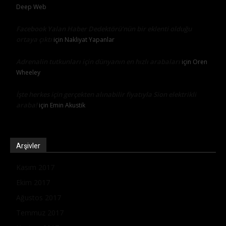
Deep Web
Facebook Yalan Haber Dedektörü’nün bir eklenti olduğu
ortaya çıktı
için
Nakliyat Yapanlar
Adrenalin tutkunları için dünyanın en hızlı arabaları
için
Oren
Wheeley
İşte herkes için gerçekten alınabilir fiyatıyla Sion elektrikli
araba!
için
Emin Akustik
Arşivler
Kasım 2017
Ekim 2017
Ağustos 2017
Temmuz 2017