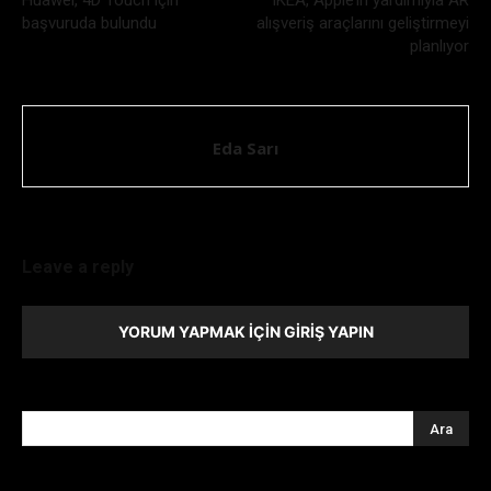
başvuruda bulundu
alışveriş araçlarını geliştirmeyi
planlıyor
Eda Sarı
Leave a reply
YORUM YAPMAK İÇIN GIRIŞ YAPIN