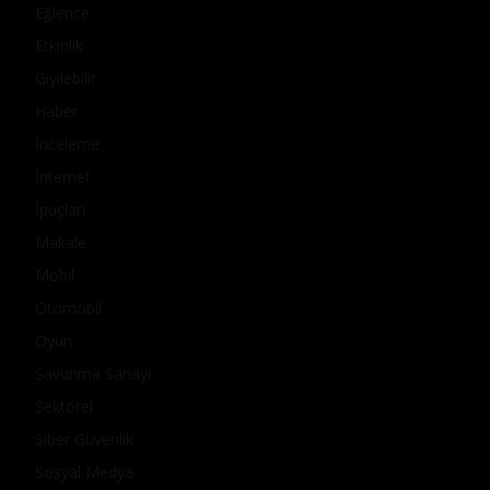
Eğlence
Etkinlik
Giyilebilir
Haber
İnceleme
İnternet
İpuçları
Makale
Mobil
Otomobil
Oyun
Savunma Sanayi
Sektörel
Siber Güvenlik
Sosyal Medya