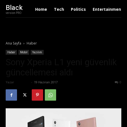
Black
Home
Tech
Politics
Entertainment
version PRO
Ana Sayfa
Haber
Haber
Mobil
Yazılım
Sony Xperia L1 yeni güvenlik
güncellemesi aldı
Yazar
Eda Sarı
-
19 Haziran 2017
636
0