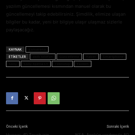
yazılım güncellemesi kısmından manuel olarak bu
güncellemeyi takip edebilirsiniz. Şimdilik, elimize ulaşan
bilgiler bu kadar, yeni bir bilgiye ulaşır ulaşmaz sizlerle
paylaşacağız.
KAYNAK
gsmarena
ETIKETLER
akıllı telefon
Güncelleme
Haber
Smartphone
Sony
Sony Xperia L1
Teknoloji
Yazılım
Önceki İçerik
Sonraki İçerik
Huawei, 4D Touch için
IKEA, Apple’ın yardımıyla AR