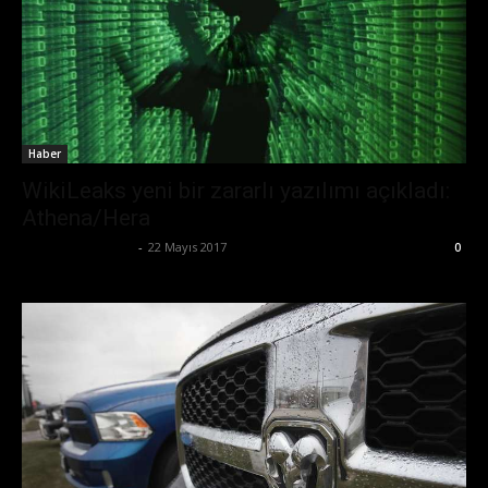
Haber
WikiLeaks yeni bir zararlı yazılımı açıkladı:
Athena/Hera
Ertuğrul Gültekin
-
22 Mayıs 2017
0