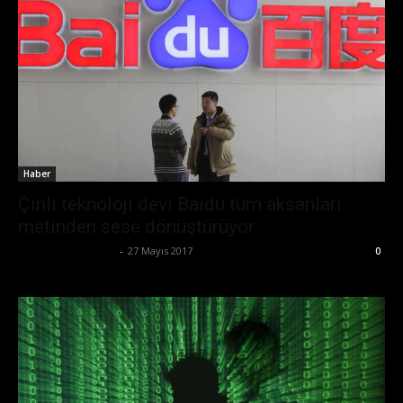
Haber
Çinli teknoloji devi Baidu tüm aksanları
metinden sese dönüştürüyor
Büşra Maraş Bulut
-
27 Mayıs 2017
0