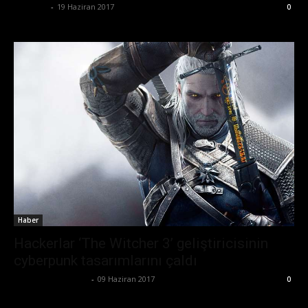
Eda Sarı
-
19 Haziran 2017
0
Haber
Hackerlar ‘The Witcher 3’ geliştiricisinin
cyberpunk tasarımlarını çaldı
Büşra Maraş Bulut
-
09 Haziran 2017
0