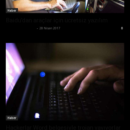
Haber
Baidu’dan araçlar için ücretsiz yazılım
Ertuğrul Gültekin
-
28 Nisan 2017
0
Haber
Hackerlar Word belgesiyle trojan yayıyorlar