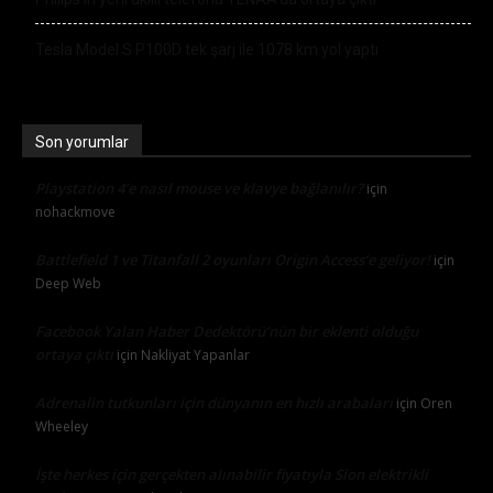
Tesla Model S P100D tek şarj ile 1078 km yol yaptı
Son yorumlar
Playstation 4’e nasıl mouse ve klavye bağlanılır?
için
nohackmove
Battlefield 1 ve Titanfall 2 oyunları Origin Access’e geliyor!
için
Deep Web
Facebook Yalan Haber Dedektörü’nün bir eklenti olduğu
ortaya çıktı
için
Nakliyat Yapanlar
Adrenalin tutkunları için dünyanın en hızlı arabaları
için
Oren
Wheeley
İşte herkes için gerçekten alınabilir fiyatıyla Sion elektrikli