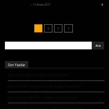
Ertuğrul Gültekin
-
11 Nisan 2017
0
1
2
3
Son Yazılar
Kara Cuma (Black Friday) çılgınlığı nedir?
BitCoin Nedir? CryptoCurrency Kripto Para Nedir?
iPhone 8’deki FACE ID özelliği sınırları zorluyor!
Philips’in yeni akıllı telefonu TENAA’da ortaya çıktı