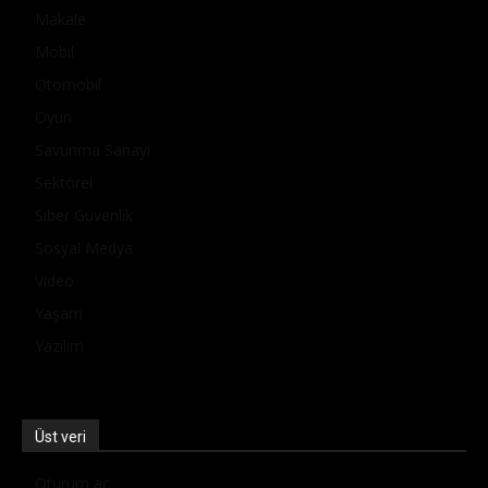
Makale
Mobil
Otomobil
Oyun
Savunma Sanayi
Sektörel
Siber Güvenlik
Sosyal Medya
Video
Yaşam
Yazılım
Üst veri
Oturum aç