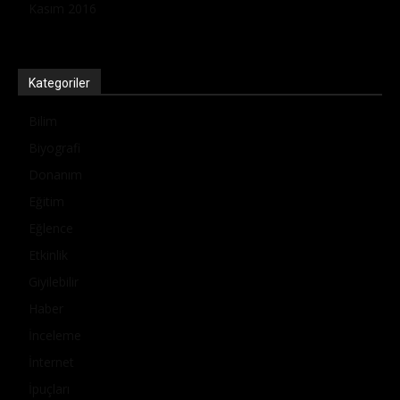
Kasım 2016
Kategoriler
Bilim
Biyografi
Donanım
Eğitim
Eğlence
Etkinlik
Giyilebilir
Haber
İnceleme
İnternet
İpuçları