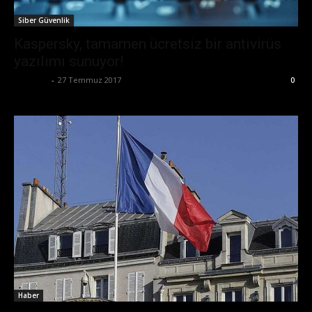
Siber Güvenlik
Kaspersky, tamamen ücretsiz bir antivirüs
yazılımı sunuyor!
Eda Sarı
-
27 Temmuz 2017
0
Haber