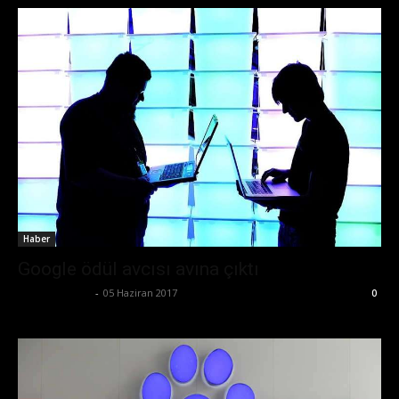
Haber
Google ödül avcısı avına çıktı
Emre Bayındır
-
05 Haziran 2017
0