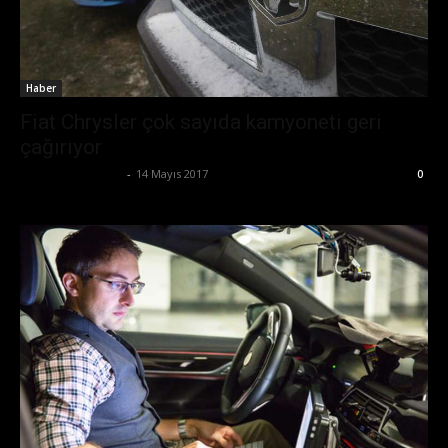
Haber
Fiat Chrysler çok sayıda kamyoneti geri
çağırıyor
Ertuğrul Gültekin
-
14 Mayıs 2017
0