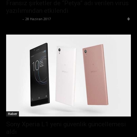
Fransız şirketler de “Petya” adı verilen virüs
yazılımından etkilendi
Eda Sarı
-
28 Haziran 2017
0
Haber
Sony Xperia L1 yeni güvenlik güncellemesi
aldı