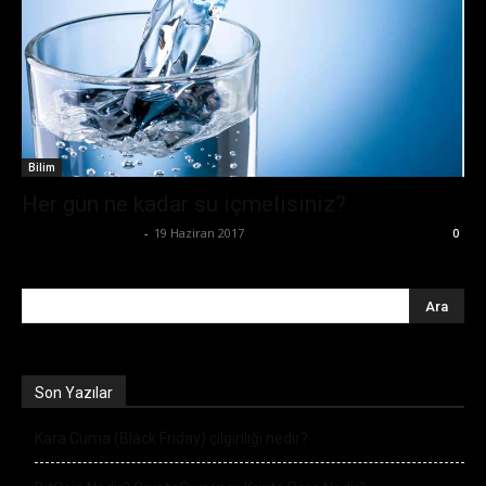
Bilim
Her gün ne kadar su içmelisiniz?
Büşra Maraş Bulut
-
19 Haziran 2017
0
Son Yazılar
Kara Cuma (Black Friday) çılgınlığı nedir?