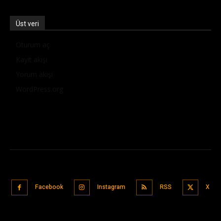
Üst veri
Oturum aç
Kayıt akışı
Yorum akışı
WordPress.org
Facebook
Instagram
RSS
X