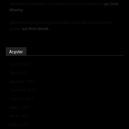
Adrenalin tutkunları için dünyanın en hızlı arabaları
için
Oren
Wheeley
İşte herkes için gerçekten alınabilir fiyatıyla Sion elektrikli
araba!
için
Emin Akustik
Arşivler
Kasım 2017
Ekim 2017
Ağustos 2017
Temmuz 2017
Haziran 2017
Mayıs 2017
Nisan 2017
Mart 2017