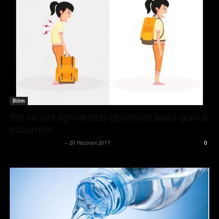
Bilim
Bel ve sırt ağrılarınızı geçirecek basit günlük
çözümler
Büşra Maraş Bulut
-
20 Haziran 2017
0