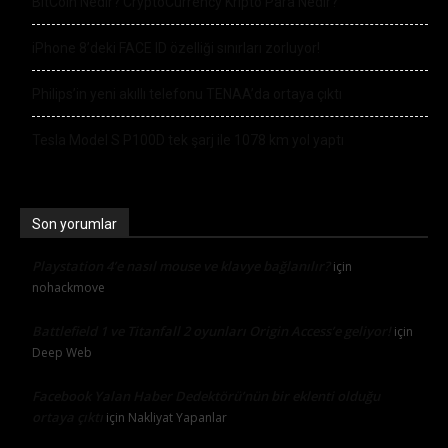
BitCoin Nedir? CryptoCurrency Kripto Para Nedir?
iPhone 8’deki FACE ID özelliği sınırları zorluyor!
Philips’in yeni akıllı telefonu TENAA’da ortaya çıktı
Tesla Model S P100D tek şarj ile 1078 km yol yaptı
Son yorumlar
Playstation 4’e nasıl mouse ve klavye bağlanılır?
için
nohackmove
Battlefield 1 ve Titanfall 2 oyunları Origin Access’e geliyor!
için
Deep Web
Facebook Yalan Haber Dedektörü’nün bir eklenti olduğu
ortaya çıktı
için
Nakliyat Yapanlar