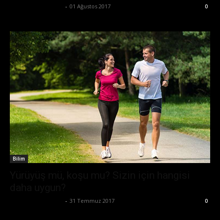
Büşra Maraş Bulut
-
01 Ağustos 2017
0
Bilim
Yürüyüş mü, koşu mu? Sizin için hangisi
daha uygun?
Büşra Maraş Bulut
-
31 Temmuz 2017
0