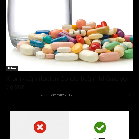
Bilim
Kronik ağrı ilaçları Opioid bağımlılığına yol
açıyor!
Büşra Maraş Bulut
-
11 Temmuz 2017
0