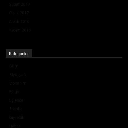
Şubat 2017
Ocak 2017
Aralık 2016
Kasım 2016
Kategoriler
Bilim
Biyografi
Donanım
Eğitim
Eğlence
Etkinlik
Giyilebilir
Haber