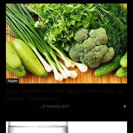
Yaşam
Yeşil yapraklı sınıfına hangi bitkiler girer ve
ne gibi faydaları var
Büşra Maraş Bulut
-
27 Temmuz 2017
0