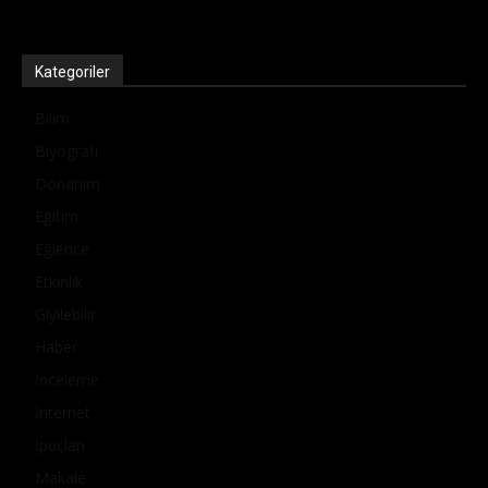
Kategoriler
Bilim
Biyografi
Donanım
Eğitim
Eğlence
Etkinlik
Giyilebilir
Haber
İnceleme
İnternet
İpuçları
Makale