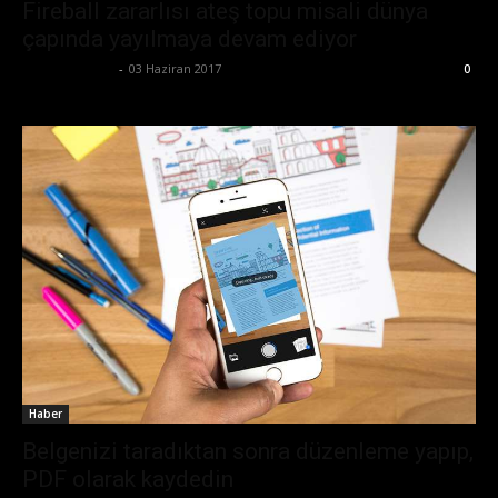
Fireball zararlısı ateş topu misali dünya
çapında yayılmaya devam ediyor
Emre Bayındır
-
03 Haziran 2017
0
Haber
Belgenizi taradıktan sonra düzenleme yapıp,
PDF olarak kaydedin