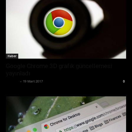
Haber
Google Chrome 3D grafik güncellemesi
yayınladı
Ali İlter
-
19 Mart 2017
0