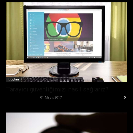
İpuçları
Tarayıcı güvenliğimizi nasıl sağlarız?
Ertuğrul Gültekin
-
01 Mayıs 2017
0