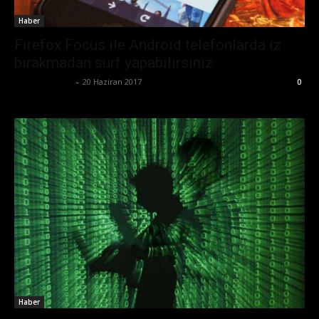
Haber
Firefox Focus ile Android telefonlarda iz
bırakmadan surf yapabilirsiniz
Emre Bayındır
-
20 Haziran 2017
0
Haber