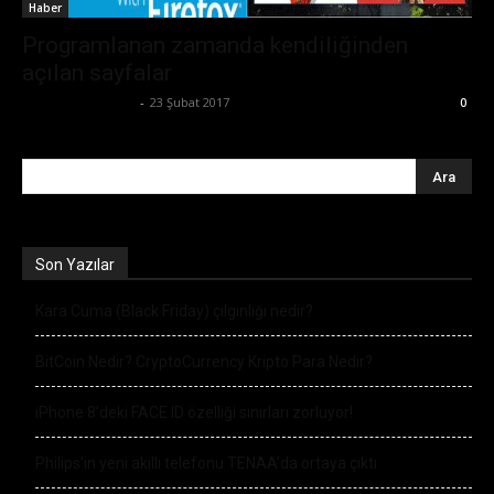
Haber
Programlanan zamanda kendiliğinden
açılan sayfalar
Ertuğrul Gültekin
-
23 Şubat 2017
0
Son Yazılar
Kara Cuma (Black Friday) çılgınlığı nedir?
BitCoin Nedir? CryptoCurrency Kripto Para Nedir?
iPhone 8’deki FACE ID özelliği sınırları zorluyor!
Philips’in yeni akıllı telefonu TENAA’da ortaya çıktı