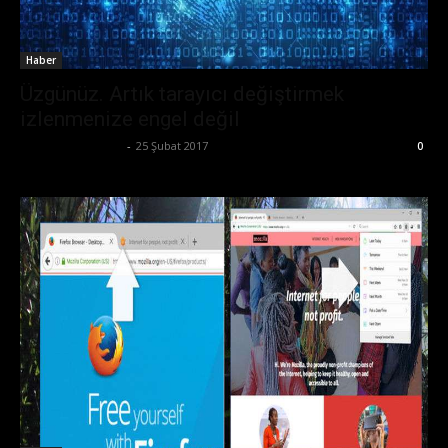
Haber
Üzgünüz. Artık tarayıcı değiştirmek
izlenmenize engel değil
Ertuğrul Gültekin
-
25 Şubat 2017
0