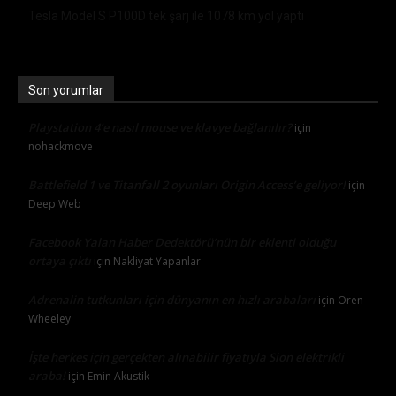
Tesla Model S P100D tek şarj ile 1078 km yol yaptı
Son yorumlar
Playstation 4’e nasıl mouse ve klavye bağlanılır?
için
nohackmove
Battlefield 1 ve Titanfall 2 oyunları Origin Access’e geliyor!
için
Deep Web
Facebook Yalan Haber Dedektörü’nün bir eklenti olduğu
ortaya çıktı
için
Nakliyat Yapanlar
Adrenalin tutkunları için dünyanın en hızlı arabaları
için
Oren
Wheeley
İşte herkes için gerçekten alınabilir fiyatıyla Sion elektrikli
araba!
için
Emin Akustik