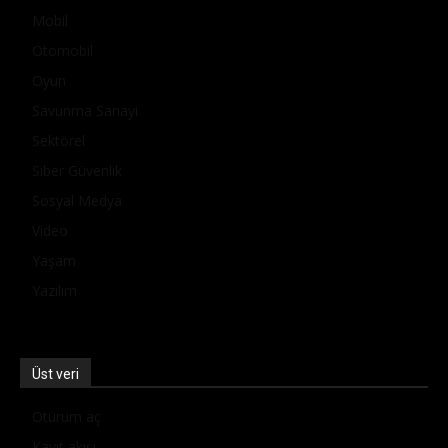
Mobil
Otomobil
Oyun
Savunma Sanayi
Sektörel
Siber Güvenlik
Sosyal Medya
Video
Yaşam
Yazılım
Üst veri
Oturum aç
Kayıt akışı