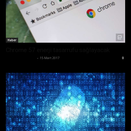
Haber
Chrome 57 enerji tasarrufu sağlayacak
Ertuğrul Gültekin
-
15 Mart 2017
0