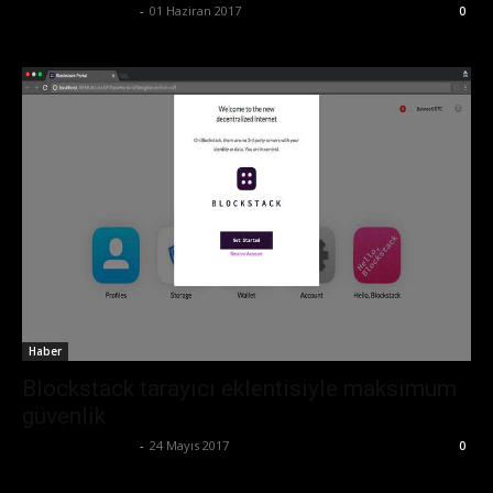
Ertuğrul Gültekin
-
01 Haziran 2017
0
Haber
Blockstack tarayıcı eklentisiyle maksimum
güvenlik
Ertuğrul Gültekin
-
24 Mayıs 2017
0