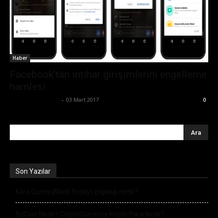
Haber
Facebook’tan intihar girişimlerini engelleme
hamlesi
Ertuğrul Gültekin
-
03 Mart 2017
0
Son Yazılar
Kara Cuma (Black Friday) çılgınlığı nedir?
BitCoin Nedir? CryptoCurrency Kripto Para Nedir?