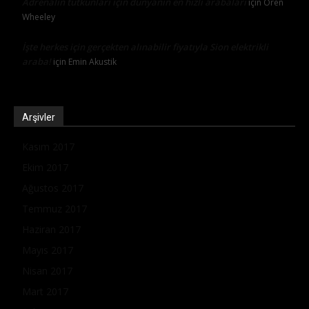
Adrenalin tutkunları için dünyanın en hızlı arabaları
için
Oren
Wheeley
İşte herkes için gerçekten alınabilir fiyatıyla Sion elektrikli
araba!
için
Emin Akustik
Arşivler
Kasım 2017
Ekim 2017
Ağustos 2017
Temmuz 2017
Haziran 2017
Mayıs 2017
Nisan 2017
Mart 2017