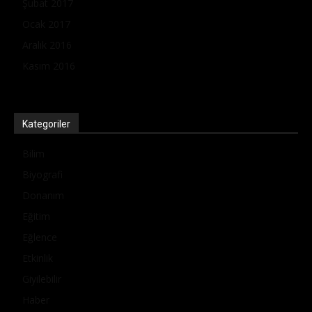
Şubat 2017
Ocak 2017
Aralık 2016
Kasım 2016
Kategoriler
Bilim
Biyografi
Donanım
Eğitim
Eğlence
Etkinlik
Giyilebilir
Haber