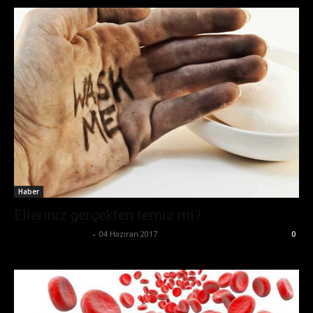
Haber
Elleriniz gerçekten temiz mi?
Büşra Maraş Bulut
-
04 Haziran 2017
0