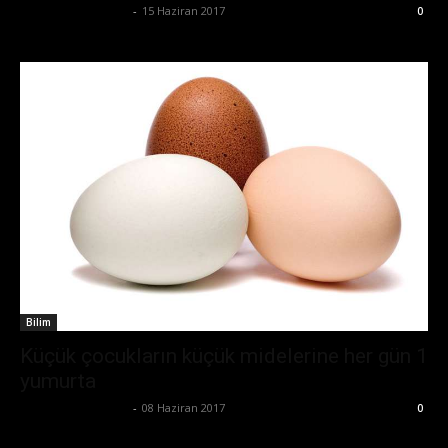
Büşra Maraş Bulut
-
15 Haziran 2017
0
Bilim
Küçük çocukların küçük midelerine her gün 1
yumurta
Büşra Maraş Bulut
-
08 Haziran 2017
0