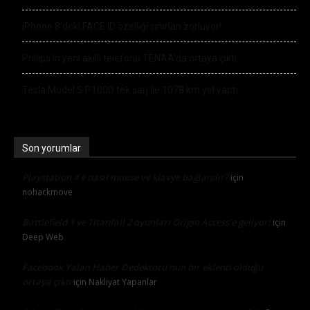
iPhone 8’deki FACE ID özelliği sınırları zorluyor!
Philips’in yeni akıllı telefonu TENAA’da ortaya çıktı
Tesla Model S P100D tek şarj ile 1078 km yol yaptı
Son yorumlar
Playstation 4’e nasıl mouse ve klavye bağlanılır?
için
nohackmove
Battlefield 1 ve Titanfall 2 oyunları Origin Access’e geliyor!
için
Deep Web
Facebook Yalan Haber Dedektörü’nün bir eklenti olduğu
ortaya çıktı
için
Nakliyat Yapanlar