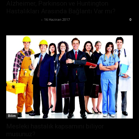
Alzheimer, Parkinson ve Huntington
Hastalıkları Arasında Bağlantı Var mı?
Büşra Maraş Bulut
-
16 Haziran 2017
0
Bilim
Mesleki hastalık kapsamını biliyor
musunuz?