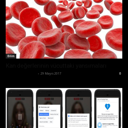
Bilim
Kan değerlerinin vücuttaki yansımaları
Büşra Maraş Bulut
-
29 Mayıs 2017
0