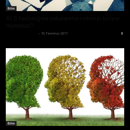
Bilim
ALS hastalığına yakalanma riskinizi biliyor
musunuz?
Büşra Maraş Bulut
-
10 Temmuz 2017
0
Bilim