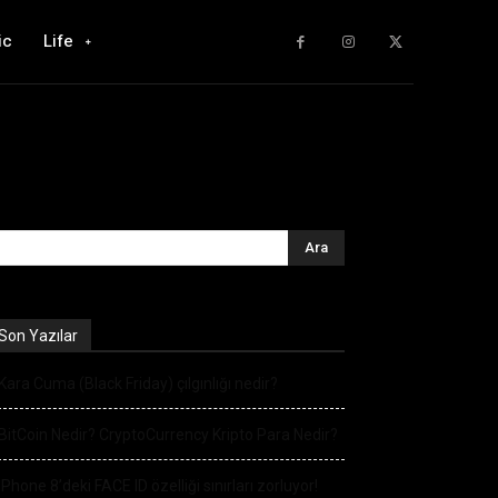
ic
Life
Son Yazılar
Kara Cuma (Black Friday) çılgınlığı nedir?
BitCoin Nedir? CryptoCurrency Kripto Para Nedir?
iPhone 8’deki FACE ID özelliği sınırları zorluyor!