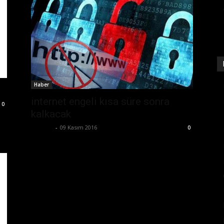
Haber
internet engeli kısa süre sonra
0
kalkacak
Ali İlter
-
09 Kasım 2016
0