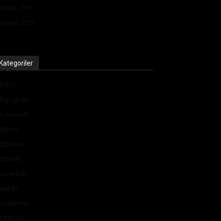
Aralık 2016
Kasım 2016
Kategoriler
Bilim
Biyografi
Donanım
Eğitim
Eğlence
Etkinlik
Giyilebilir
Haber
İnceleme
İnternet