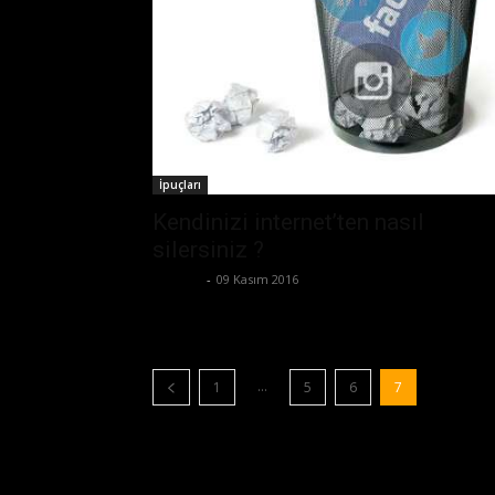
İpuçları
Kendinizi internet’ten nasıl
silersiniz ?
Ali İlter
-
09 Kasım 2016
...
1
5
6
7