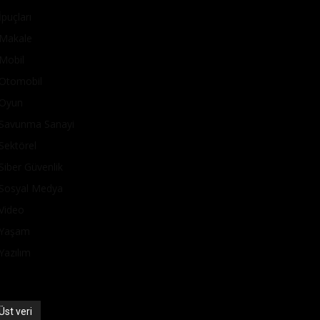
İpuçları
Makale
Mobil
Otomobil
Oyun
Savunma Sanayi
Sektörel
Siber Güvenlik
Sosyal Medya
Video
Yaşam
Yazılım
Üst veri