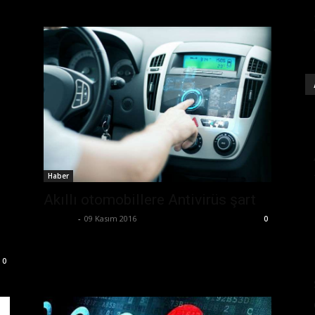
Haber
Akıllı otomobillere Antivirüs şart
Ali İlter
-
09 Kasım 2016
0
0