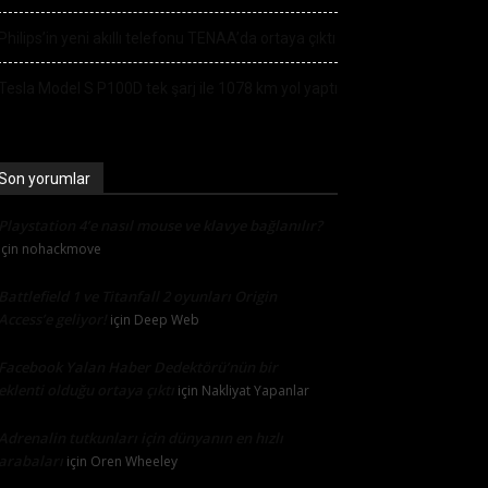
Philips’in yeni akıllı telefonu TENAA’da ortaya çıktı
Tesla Model S P100D tek şarj ile 1078 km yol yaptı
Son yorumlar
Playstation 4’e nasıl mouse ve klavye bağlanılır?
için
nohackmove
Battlefield 1 ve Titanfall 2 oyunları Origin
Access’e geliyor!
için
Deep Web
Facebook Yalan Haber Dedektörü’nün bir
eklenti olduğu ortaya çıktı
için
Nakliyat Yapanlar
Adrenalin tutkunları için dünyanın en hızlı
arabaları
için
Oren Wheeley