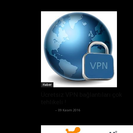
Haber
Ücretsiz VPN bağlantıları çok
tehlikeli !
Ali İlter
-
09 Kasım 2016