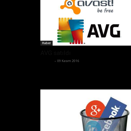
Haber
AVG satıldı
Ali İlter
-
09 Kasım 2016