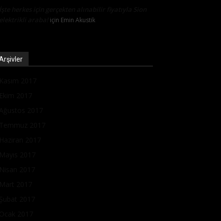
İşte herkes için gerçekten alınabilir fiyatıyla Sion
elektrikli araba!
için
Emin Akustik
Arşivler
Kasım 2017
Ekim 2017
Ağustos 2017
Temmuz 2017
Haziran 2017
Mayıs 2017
Nisan 2017
Mart 2017
Şubat 2017
Ocak 2017