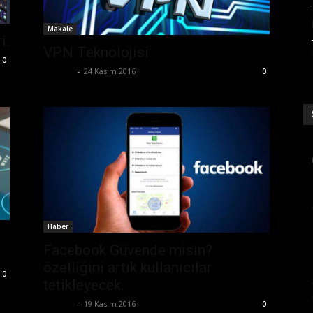
Makale
i.
VPN Teknolojisi
0
Ali İlter
-
24 Kasım 2016
0
Haber
Facebook Güvende misin?
özelliğini artık kullanıcılar
0
tetikleyecek.
Ali İlter
-
19 Kasım 2016
0