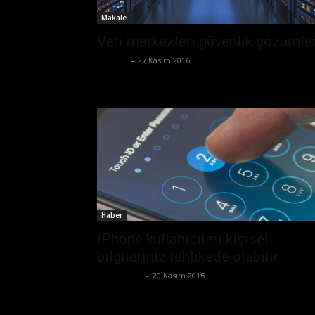
Makale
Veri merkezleri güvenlik çözümler
Ali İlter
-
27 Kasım 2016
Haber
iPhone kullanıcıları kişisel
bilgileriniz tehlikede olabilir
Zafer Emin
-
20 Kasım 2016