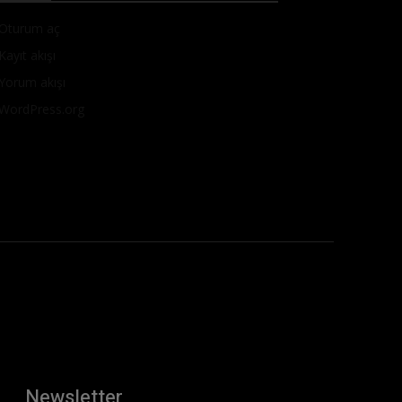
Oturum aç
Kayıt akışı
Yorum akışı
WordPress.org
Newsletter