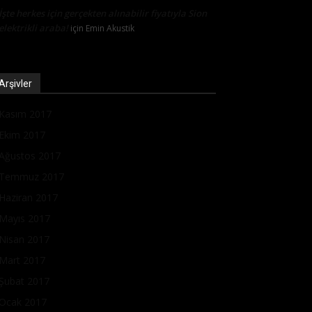
İşte herkes için gerçekten alınabilir fiyatıyla Sion
elektrikli araba!
için
Emin Akustik
Arşivler
Kasım 2017
Ekim 2017
Ağustos 2017
Temmuz 2017
Haziran 2017
Mayıs 2017
Nisan 2017
Mart 2017
Şubat 2017
Ocak 2017