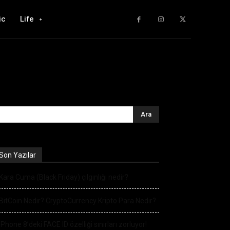
ic
Life
Son Yazılar
Kara Cuma (Black Friday) çılgınlığı nedir?
BitCoin Nedir? CryptoCurrency Kripto Para Nedir?
iPhone 8’deki FACE ID özelliği sınırları zorluyor!