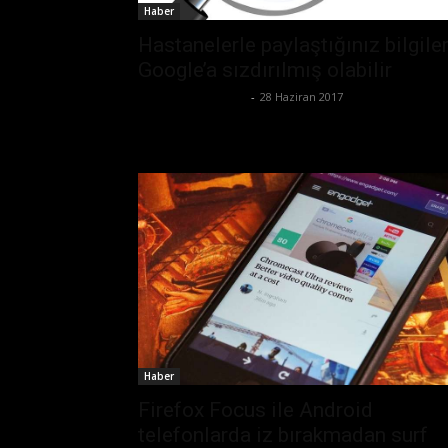
Haber
Hastanelerle paylaştığınız bilgile
Google’a sızdırılmış olabilir
Büşra Maraş Bulut
-
28 Haziran 2017
Haber
Firefox Focus ile Android
telefonlarda iz bırakmadan surf