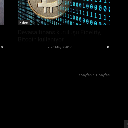
Haber
Devasa finans kuruluşu Fidelity,
Bitcoin kullanıyor
Ertuğrul Gültekin
-
26 Mayıs 2017
0
0
7 Sayfanın 1. Sayfası