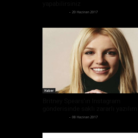
yapabilirsiniz
Emre Bayındır
-
20 Haziran 2017
Haber
Britney Spears’ın Instagram
gönderisinde saklı zararlı yazılım
Emre Bayındır
-
08 Haziran 2017