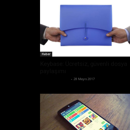
Haber
Keybase: Ücretsiz, güvenli dosya
paylaşımı
Ertuğrul Gültekin
-
28 Mayıs 2017