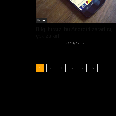
Haber
Bilgi hırsızı bu Android zararlısı,
çok zararlı
Ertuğrul Gültekin
-
26 Mayıs 2017
...
1
2
3
7