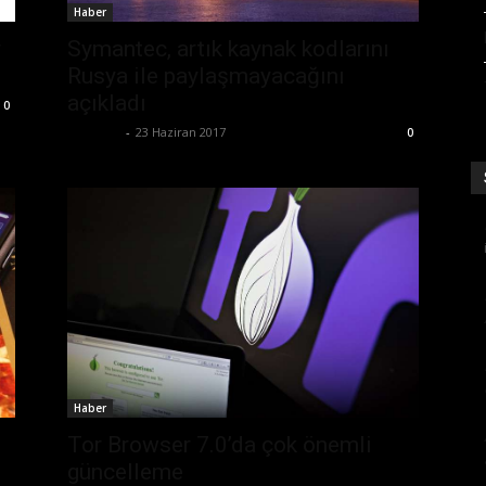
Haber
Symantec, artık kaynak kodlarını
r
Rusya ile paylaşmayacağını
açıkladı
0
Eda Sarı
-
23 Haziran 2017
0
Haber
Tor Browser 7.0’da çok önemli
güncelleme