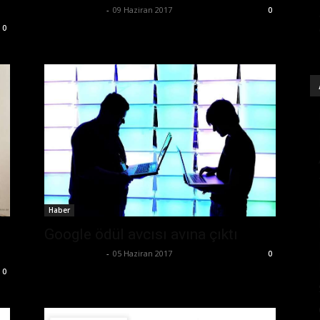
Emre Bayındır
-
09 Haziran 2017
0
0
Haber
Google ödül avcısı avına çıktı
Emre Bayındır
-
05 Haziran 2017
0
0