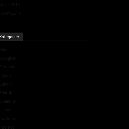
Aralık 2016
Kasım 2016
Kategoriler
Bilim
Biyografi
Donanım
Eğitim
Eğlence
Etkinlik
Giyilebilir
Haber
İnceleme
İnternet