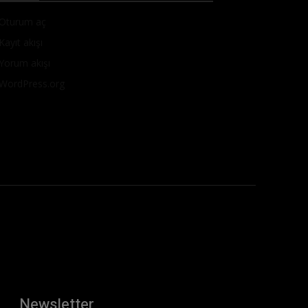
Oturum aç
Kayıt akışı
Yorum akışı
WordPress.org
Newsletter