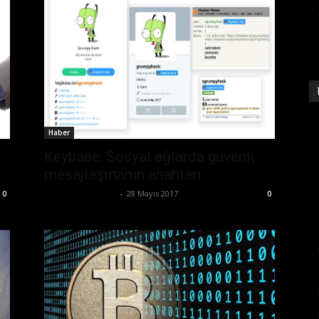
Haber
Keybase: Sosyal ağlarda güvenli
mesajlaşmanın anahtarı
Ertuğrul Gültekin
-
28 Mayıs 2017
0
0