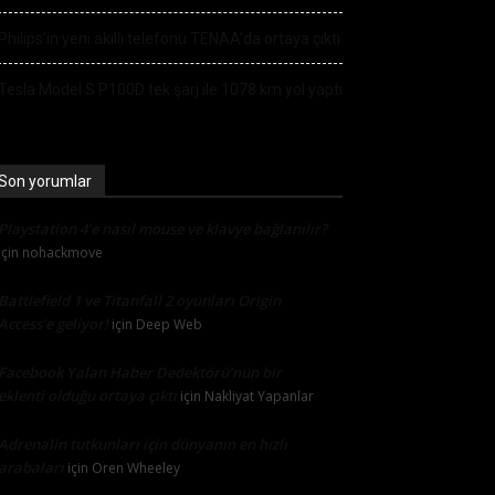
Philips’in yeni akıllı telefonu TENAA’da ortaya çıktı
Tesla Model S P100D tek şarj ile 1078 km yol yaptı
Son yorumlar
Playstation 4’e nasıl mouse ve klavye bağlanılır?
için
nohackmove
Battlefield 1 ve Titanfall 2 oyunları Origin
Access’e geliyor!
için
Deep Web
Facebook Yalan Haber Dedektörü’nün bir
eklenti olduğu ortaya çıktı
için
Nakliyat Yapanlar
Adrenalin tutkunları için dünyanın en hızlı
arabaları
için
Oren Wheeley