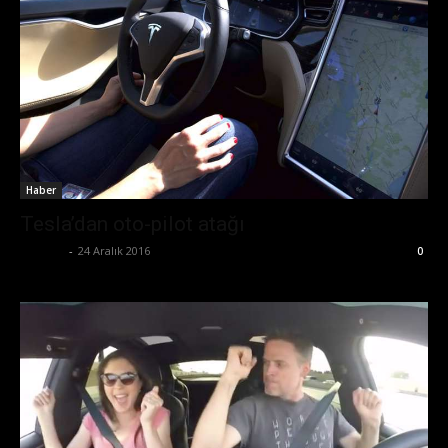
Haber
Tesla’dan oto-pilot atağı
Ali İlter
-
24 Aralık 2016
0