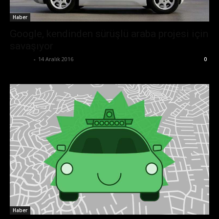
Haber
Google, kendinden sürüşlü araba projesi için
savaşıyor
Ali İlter
-
14 Aralık 2016
0
Haber