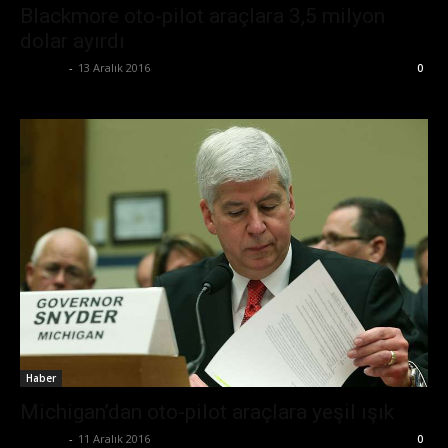
Blackmore oto-pilot araçlara 3,5 milyon
dolar ayırdı
Ali İlter
-
13 Aralık 2016
0
Haber
Michigan’dan oto-pilot araçlara yeşil ışık
Ali İlter
-
11 Aralık 2016
0