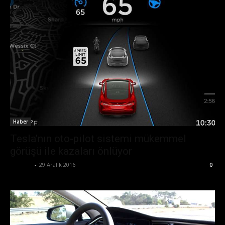
Haber
Tesla’nın oto-pilot sistemi mükemmel
görüşü ile kazaları önlüyor
Ali İlter
-
29 Aralık 2016
0