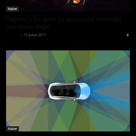
Haber
Yağmurlu bir gece bu sürücüsüz otomobil
için sorun değil
Ali İlter
-
15 Şubat 2017
0
Haber