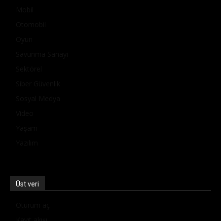
Mobil
Otomobil
Oyun
Savunma Sanayi
Sektörel
Siber Güvenlik
Sosyal Medya
Video
Yaşam
Yazılım
Üst veri
Oturum aç
Kayıt akışı