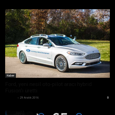
Haber
Ford, yeni nesil oto-pilot aracı hybrid
Fusion’ı üretti
Ali İlter
-
29 Aralık 2016
0