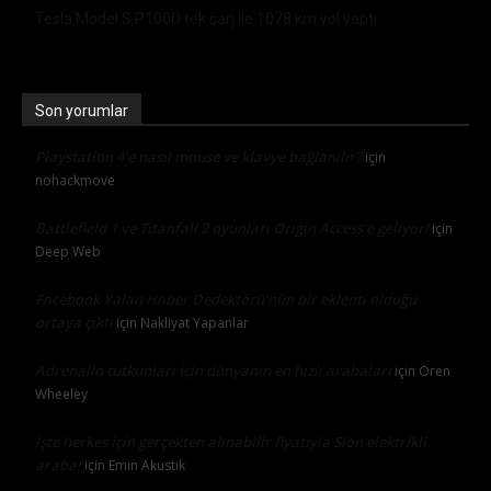
Tesla Model S P100D tek şarj ile 1078 km yol yaptı
Son yorumlar
Playstation 4’e nasıl mouse ve klavye bağlanılır?
için
nohackmove
Battlefield 1 ve Titanfall 2 oyunları Origin Access’e geliyor!
için
Deep Web
Facebook Yalan Haber Dedektörü’nün bir eklenti olduğu
ortaya çıktı
için
Nakliyat Yapanlar
Adrenalin tutkunları için dünyanın en hızlı arabaları
için
Oren
Wheeley
İşte herkes için gerçekten alınabilir fiyatıyla Sion elektrikli
araba!
için
Emin Akustik