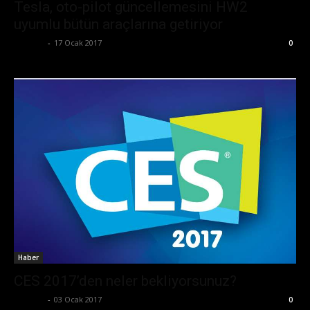
Tesla, oto-pilot güncellemesini HW2
uyumlu bütün araçlarına getiriyor
Ali İlter
-
17 Ocak 2017
0
Haber
CES 2017’den neler bekliyorsunuz?
Ali İlter
-
03 Ocak 2017
0