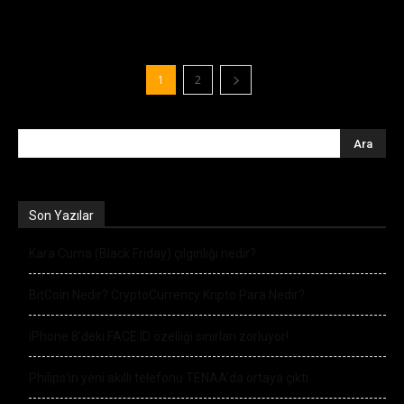
1
2
Son Yazılar
Kara Cuma (Black Friday) çılgınlığı nedir?
BitCoin Nedir? CryptoCurrency Kripto Para Nedir?
iPhone 8’deki FACE ID özelliği sınırları zorluyor!
Philips’in yeni akıllı telefonu TENAA’da ortaya çıktı