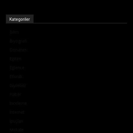
Kategoriler
Bilim
Biyografi
Donanım
Eğitim
Eğlence
Etkinlik
Giyilebilir
Haber
İnceleme
İnternet
İpuçları
Makale